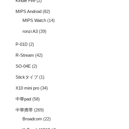
Kindle Fire
(2)
MIPS Android
(82)
MIPS Watch
(14)
ronzi A3
(39)
P-01D
(2)
R-Stream
(42)
SO-04E
(2)
Stickタイプ
(1)
X10 mini pro
(34)
中華pad
(58)
中華携帯
(269)
Broadcom
(22)