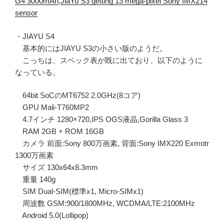
G4 3000mAh
,
JiaYu S3 getting 13 mega-pixel Sony IMX214
sensor
・JIAYU S4
基本的にはJIAYU S3の小さい版のようだ。
こっちは、スペック表が既に出ており、以下のように
なっている。
64bit SoCのMT6752 2.0GHz(8コア)
GPU Mali-T760MP2
4.7インチ 1280×720,IPS OGS液晶,Gorilla Glass 3
RAM 2GB + ROM 16GB
カメラ 前面:Sony 800万画素, 背面:Sony IMX220 Exmotr
1300万画素
サイズ 130x64x8.3mm
重量 140g
SIM Dual-SIM(標準x1, Micro-SIMx1)
周波数 GSM:900/1800MHz, WCDMA/LTE:2100MHz
Android 5.0(Lollipop)