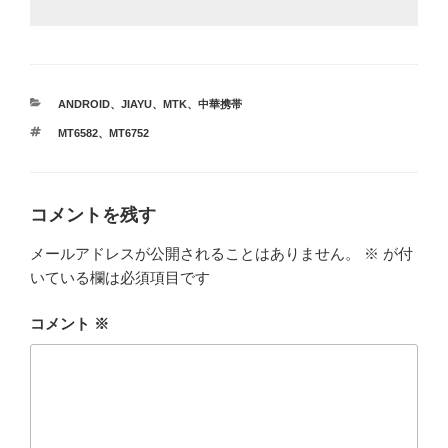
カ
ANDROID
、
JIAYU
、
MTK
、
中華携帯
テ
タ
MT6582
、
MT6752
ゴ
グ
リ
ー
コメントを残す
メールアドレスが公開されることはありません。
※
が付
いている欄は必須項目です
コメント
※