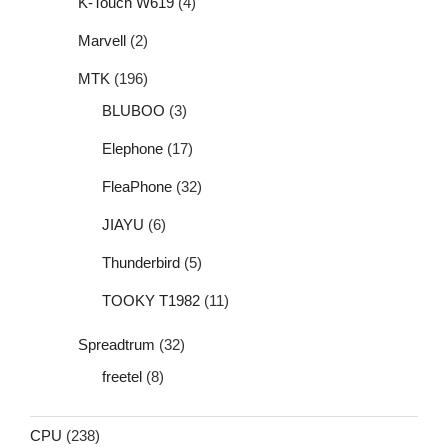
K-Touch W619
(4)
Marvell
(2)
MTK
(196)
BLUBOO
(3)
Elephone
(17)
FleaPhone
(32)
JIAYU
(6)
Thunderbird
(5)
TOOKY T1982
(11)
Spreadtrum
(32)
freetel
(8)
CPU
(238)