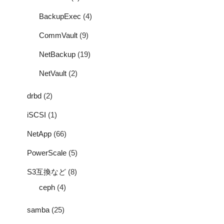
BackupExec
(4)
CommVault
(9)
NetBackup
(19)
NetVault
(2)
drbd
(2)
iSCSI
(1)
NetApp
(66)
PowerScale
(5)
S3互換など
(8)
ceph
(4)
samba
(25)