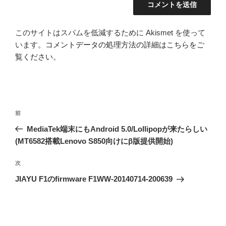
このサイトはスパムを低減するために Akismet を使って
います。
コメントデータの処理方法の詳細はこちらをご
覧ください
。
投
前
前
稿
の
MediaTek端末にもAndroid 5.0/Lollipopが来たらしい
ナ
投
(MT6582搭載Lenovo S850向けにβ版提供開始)
ビ
稿
ゲ
次
次
の
ー
JIAYU F1のfirmware F1WW-20140714-200639
投
シ
稿
ョ
ン