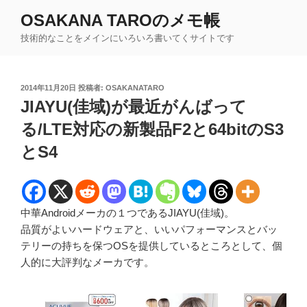
コ
OSAKANA TAROのメモ帳
ン
技術的なことをメインにいろいろ書いてくサイトです
テ
ン
ツ
投
2014年11月20日
投稿者:
OSAKANATARO
へ
稿
JIAYU(佳域)が最近がんばって
ス
日:
キ
る/LTE対応の新製品F2と64bitのS3
ッ
とS4
プ
中華Androidメーカの１つであるJIAYU(佳域)。
品質がよいハードウェアと、いいパフォーマンスとバッ
テリーの持ちを保つOSを提供しているところとして、個
人的に大評判なメーカです。