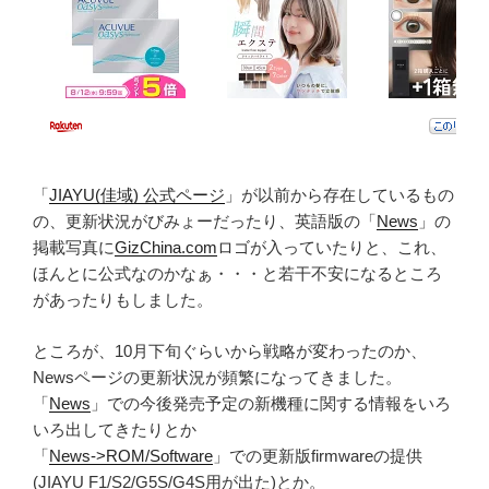
「
JIAYU(佳域) 公式ページ
」が以前から存在しているもの
の、更新状況がびみょーだったり、英語版の「
News
」の
掲載写真に
GizChina.com
ロゴが入っていたりと、これ、
ほんとに公式なのかなぁ・・・と若干不安になるところ
があったりもしました。
ところが、10月下旬ぐらいから戦略が変わったのか、
Newsページの更新状況が頻繁になってきました。
「
News
」での今後発売予定の新機種に関する情報をいろ
いろ出してきたりとか
「
News->ROM/Software
」での更新版firmwareの提供
(JIAYU F1/S2/G5S/G4S用が出た)とか。