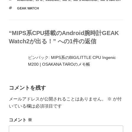
テ
タ
GEAK WATCH
ゴ
グ
リ
ー
“MIPS系CPU搭載のAndroid腕時計GEAK
Watch2が出る！” への1件の返信
ピンバック:
MIPS系のBIG/LITTLE CPU Ingenic
M200 | OSAKANA TAROのメモ帳
コメントを残す
メールアドレスが公開されることはありません。
※
が付
いている欄は必須項目です
コメント
※