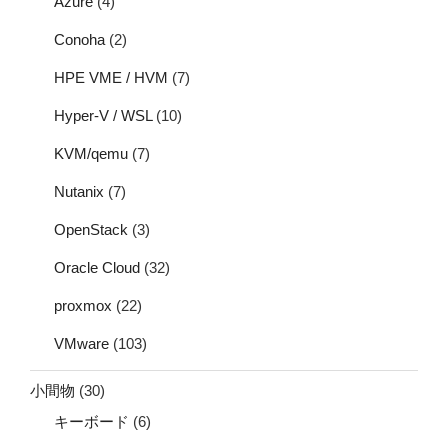
Azure
(4)
Conoha
(2)
HPE VME / HVM
(7)
Hyper-V / WSL
(10)
KVM/qemu
(7)
Nutanix
(7)
OpenStack
(3)
Oracle Cloud
(32)
proxmox
(22)
VMware
(103)
小間物
(30)
キーボード
(6)