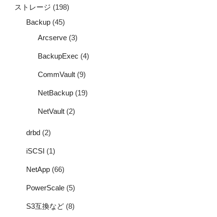
ストレージ
(198)
Backup
(45)
Arcserve
(3)
BackupExec
(4)
CommVault
(9)
NetBackup
(19)
NetVault
(2)
drbd
(2)
iSCSI
(1)
NetApp
(66)
PowerScale
(5)
S3互換など
(8)