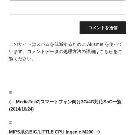
このサイトはスパムを低減するために Akismet を使って
います。
コメントデータの処理方法の詳細はこちらをご
覧ください
。
投
前
前
稿
の
MediaTekのスマートフォン向け3G/4G対応SoC一覧
ナ
投
(2014/10/24)
ビ
稿
ゲ
次
次
の
ー
MIPS系のBIG/LITTLE CPU Ingenic M200