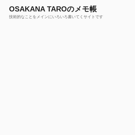
コ
OSAKANA TAROのメモ帳
ン
技術的なことをメインにいろいろ書いてくサイトです
テ
ン
ツ
へ
ス
キ
ッ
プ