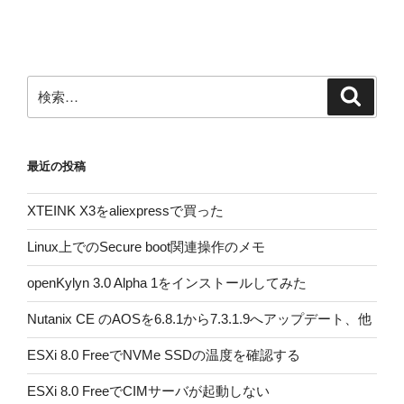
投
シ
稿
ョ
ン
検
検
索
索:
最近の投稿
XTEINK X3をaliexpressで買った
Linux上でのSecure boot関連操作のメモ
openKylyn 3.0 Alpha 1をインストールしてみた
Nutanix CE のAOSを6.8.1から7.3.1.9へアップデート、他
ESXi 8.0 FreeでNVMe SSDの温度を確認する
ESXi 8.0 FreeでCIMサーバが起動しない