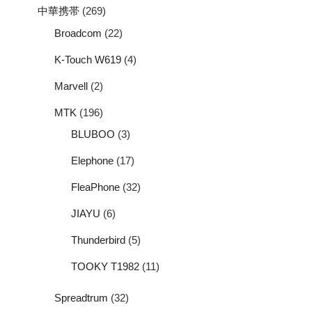
中華携帯
(269)
Broadcom
(22)
K-Touch W619
(4)
Marvell
(2)
MTK
(196)
BLUBOO
(3)
Elephone
(17)
FleaPhone
(32)
JIAYU
(6)
Thunderbird
(5)
TOOKY T1982
(11)
Spreadtrum
(32)