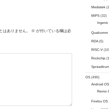
Mediatek
(2
MIPS
(32)
Ingenic
とはありません。
※
が付いている欄は必
Qualcomm
RDA
(5)
RISC-V
(10
Rockchip
(1
Spreadtru
OS
(490)
Android OS
Remix 
Firefox OS