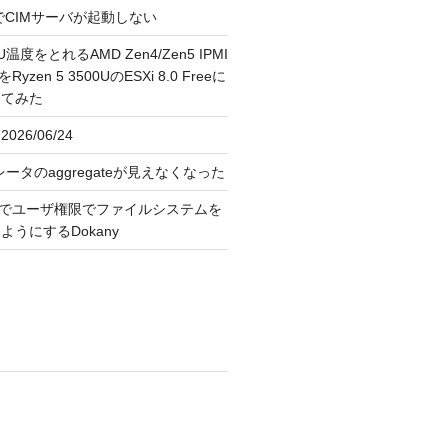
FreeでCIMサーバが起動しない
U温度をとれるAMD Zen4/Zen5 IPMI
erをRyzen 5 3500UのESXi 8.0 Freeに
してみた
026/06/24
レータのaggregateが見えなくなった
OS上でユーザ権限でファイルシステムを
うにするDokany