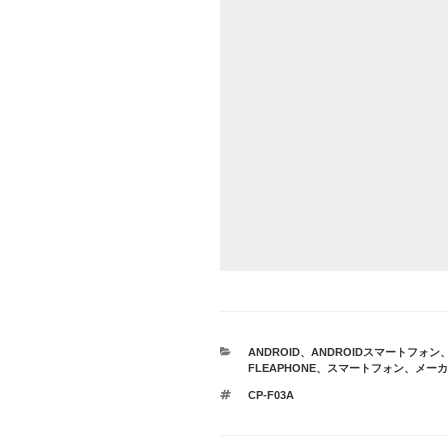
カ
ANDROID
、
ANDROIDスマートフォン
テ
FLEAPHONE
、
スマートフォン
、
メーカ
ゴ
タ
CP-F03A
リ
グ
ー