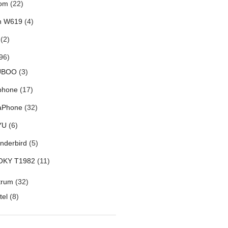
om
(22)
h W619
(4)
(2)
96)
UBOO
(3)
phone
(17)
aPhone
(32)
YU
(6)
nderbird
(5)
OKY T1982
(11)
trum
(32)
tel
(8)