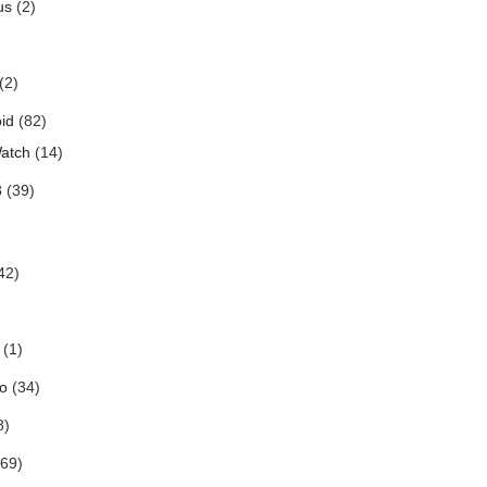
us
(2)
(2)
id
(82)
atch
(14)
3
(39)
42)
(1)
o
(34)
8)
69)