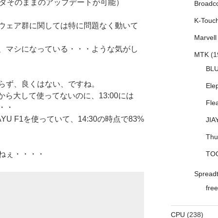
はデータそのままのアップデートが可能）
Broadc
K-Touc
ウェア群に関しては特に問題なく動いて
Marvell
、マシになっている・・・ような気がし
MTK
(1
BL
らず、良くはない、ですね。
Ele
から大して使ってないのに、13:00には
Fle
・・
U F1を使っていて、14:30の時点で83%
JIA
Thu
ねぇ・・・・
TO
Spread
free
CPU
(238)