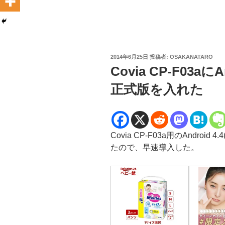
投
2014年6月25日
投稿者:
OSAKANATARO
稿
Covia CP-F03a
日:
正式版を入れた
Covia CP-F03a用のAndroi
たので、早速導入した。