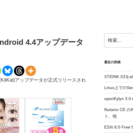
検
にAndroid 4.4アップデータ
索:
最近の投稿
XTEINK X3をa
d 4.4(KitKat)アップデータが正式リリースされ
Linux上でのSe
openKylyn 
Nutanix CE
ト、他
ESXi 8.0 F