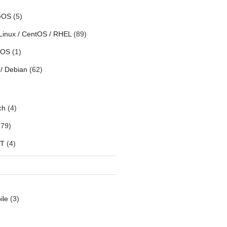
eOS
(5)
Linux / CentOS / RHEL
(89)
h OS
(1)
/ Debian
(62)
ch
(4)
79)
oT
(4)
ile
(3)