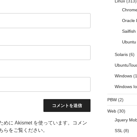
Linux
(313)
Chrom
Oracle 
Sailfis
Ubuntu 
Solaris
(6)
UbuntuTou
Windows
(1
Windows I
PBW
(2)
Web
(30)
Jquery Mob
に Akismet を使っています。
コメン
ちらをご覧ください
。
SSL
(8)