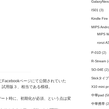
GalaxyNex
IS01
(3)
Kindle Fire
MIPS Andro
MIPS W
ronzi A
P-01D
(2)
R-Stream
(
SO-04E
(2)
Stickタイプ
前にFacebookページにて公開されていた
ップデータ 試用版３、相当である模様。
X10 mini pr
中華pad
(5
のアップデート時に、初期化が必須、という点は変
中華携帯
(2