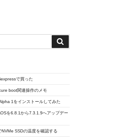
検
索
liexpressで買った
cure boot関連操作のメモ
3.0 Alpha 1をインストールしてみた
 のAOSを6.8.1から7.3.1.9へアップデー
reeでNVMe SSDの温度を確認する