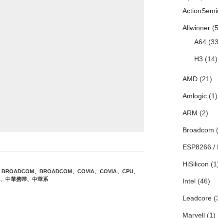
ActionSemi
Allwinner
(5
A64
(33
H3
(14)
AMD
(21)
Amlogic
(1)
ARM
(2)
Broadcom
(
ESP8266 /
HiSilicon
(1
、
BROADCOM
、
BROADCOM
、
COVIA
、
COVIA
、
CPU
、
、
中華携帯
、
中華系
Intel
(46)
Leadcore
(
Marvell
(1)