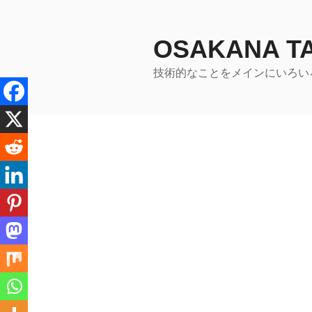
コ
ン
テ
OSAKANA 
ン
技術的なことをメインにいろい
ツ
へ
ス
キ
ッ
プ