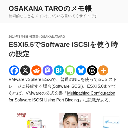
コ
OSAKANA TAROのメモ帳
ン
技術的なことをメインにいろいろ書いてくサイトです
テ
ン
ツ
投
2014年3月6日
投稿者:
OSAKANATARO
へ
稿
ESXi5.5でSoftware iSCSIを使う時
ス
日:
キ
の設定
ッ
プ
VMware vSphere ESXiで、普通のNICを使ってiSCSIスト
レージに接続する場合(Software iSCSI)、ESXi 5.0までで
あれば、VMwareの公式文書「
Multipathing Configuration
for Software iSCSI Using Port Binding
」に記載がある。