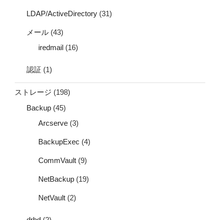
LDAP/ActiveDirectory
(31)
メール
(43)
iredmail
(16)
認証
(1)
ストレージ
(198)
Backup
(45)
Arcserve
(3)
BackupExec
(4)
CommVault
(9)
NetBackup
(19)
NetVault
(2)
drbd
(2)