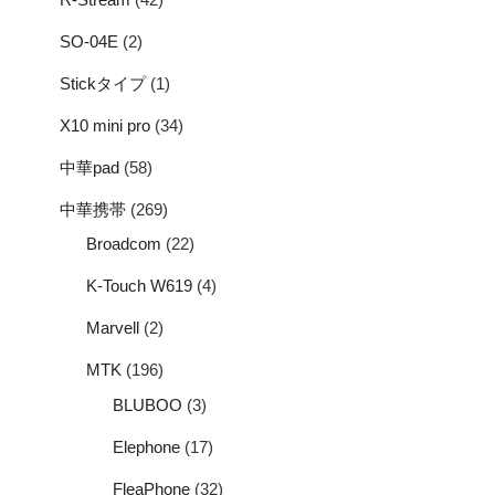
SO-04E
(2)
Stickタイプ
(1)
X10 mini pro
(34)
中華pad
(58)
中華携帯
(269)
Broadcom
(22)
K-Touch W619
(4)
Marvell
(2)
MTK
(196)
BLUBOO
(3)
Elephone
(17)
FleaPhone
(32)