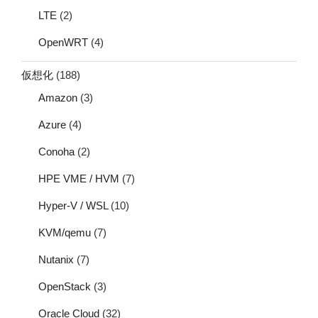
LTE
(2)
OpenWRT
(4)
仮想化
(188)
Amazon
(3)
Azure
(4)
Conoha
(2)
HPE VME / HVM
(7)
Hyper-V / WSL
(10)
KVM/qemu
(7)
Nutanix
(7)
OpenStack
(3)
Oracle Cloud
(32)