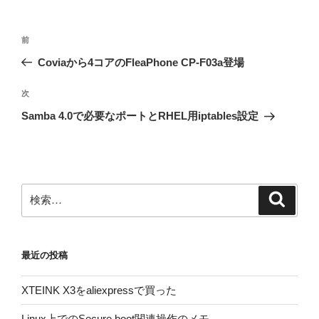
投
前
前
稿
の
Coviaから4コアのFleaPhone CP-F03a登場
ナ
投
ビ
稿
次
次
ゲ
の
Samba 4.0で必要なポートとRHEL用iptables設定
投
ー
稿
シ
ョ
ン
検
検
索
索:
最近の投稿
XTEINK X3をaliexpressで買った
Linux上でのSecure boot関連操作のメモ