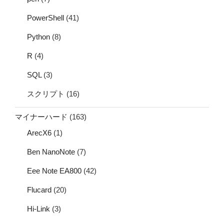
PowerShell
(41)
Python
(8)
R
(4)
SQL
(3)
スクリプト
(16)
マイナーハード
(163)
ArecX6
(1)
Ben NanoNote
(7)
Eee Note EA800
(42)
Flucard
(20)
Hi-Link
(3)