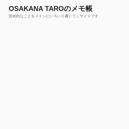
コ
OSAKANA TAROのメモ帳
ン
技術的なことをメインにいろいろ書いてくサイトです
テ
ン
ツ
へ
ス
キ
ッ
プ