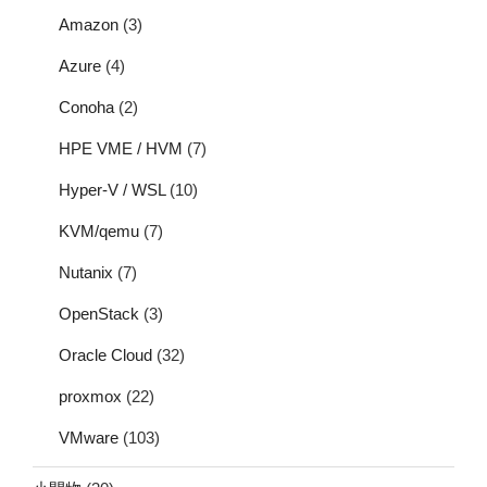
Amazon
(3)
Azure
(4)
Conoha
(2)
HPE VME / HVM
(7)
Hyper-V / WSL
(10)
KVM/qemu
(7)
Nutanix
(7)
OpenStack
(3)
Oracle Cloud
(32)
proxmox
(22)
VMware
(103)