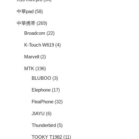
中華pad
(58)
中華携帯
(269)
Broadcom
(22)
K-Touch W619
(4)
Marvell
(2)
MTK
(196)
BLUBOO
(3)
Elephone
(17)
FleaPhone
(32)
JIAYU
(6)
Thunderbird
(5)
TOOKY T1982
(11)