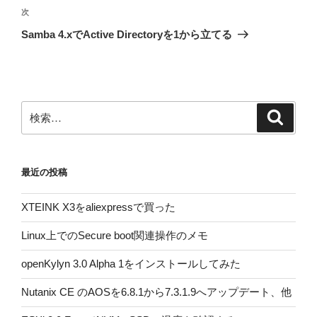
ビ
稿
次
次
ゲ
の
Samba 4.xでActive Directoryを1から立てる
投
ー
稿
シ
ョ
ン
検
検
索
索:
最近の投稿
XTEINK X3をaliexpressで買った
Linux上でのSecure boot関連操作のメモ
openKylyn 3.0 Alpha 1をインストールしてみた
Nutanix CE のAOSを6.8.1から7.3.1.9へアップデート、他