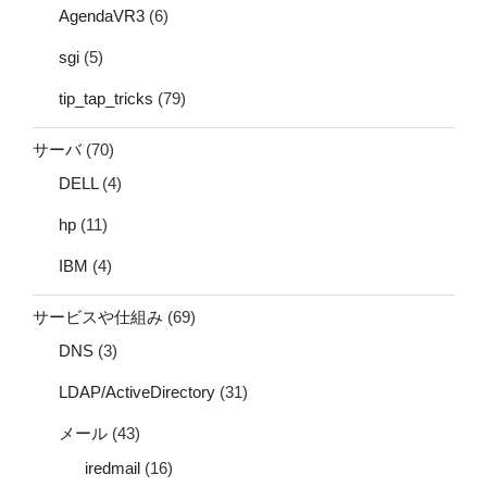
AgendaVR3
(6)
sgi
(5)
tip_tap_tricks
(79)
サーバ
(70)
DELL
(4)
hp
(11)
IBM
(4)
サービスや仕組み
(69)
DNS
(3)
LDAP/ActiveDirectory
(31)
メール
(43)
iredmail
(16)