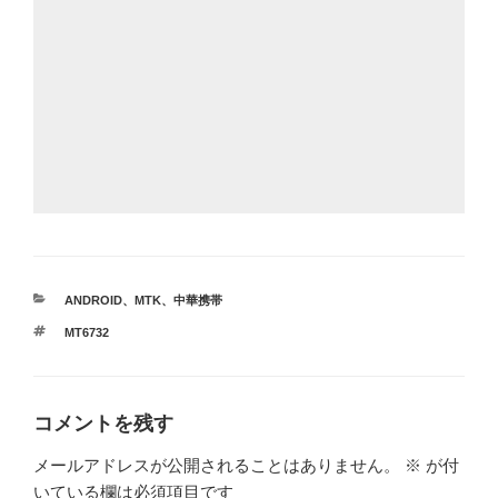
カ
ANDROID
、
MTK
、
中華携帯
テ
タ
MT6732
ゴ
グ
リ
ー
コメントを残す
メールアドレスが公開されることはありません。
※
が付
いている欄は必須項目です