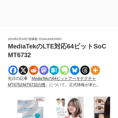
投
2014年2月24日
投稿者:
OSAKANATARO
稿
MediaTekのLTE対応64ビットSoC
日:
MT6732
先日の記事「
MediaTekの64ビットアーキテクチャ
MT6752/MT6732の噂
」について、正式情報が来た。