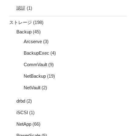
認証
(1)
ストレージ
(198)
Backup
(45)
Arcserve
(3)
BackupExec
(4)
CommVault
(9)
NetBackup
(19)
NetVault
(2)
drbd
(2)
iSCSI
(1)
NetApp
(66)
PowerScale
(5)