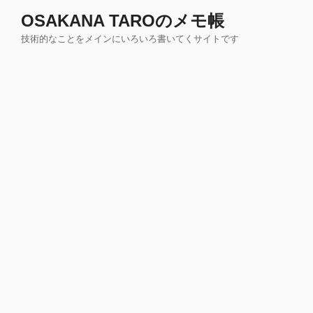
コ
OSAKANA TAROのメモ帳
ン
技術的なことをメインにいろいろ書いてくサイトです
テ
ン
ツ
へ
ス
キ
ッ
プ