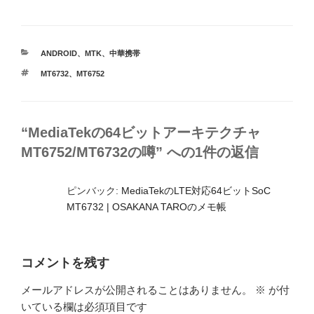
カ
ANDROID
、
MTK
、
中華携帯
テ
タ
MT6732
、
MT6752
ゴ
グ
リ
ー
“MediaTekの64ビットアーキテクチャ
MT6752/MT6732の噂” への1件の返信
ピンバック:
MediaTekのLTE対応64ビットSoC
MT6732 | OSAKANA TAROのメモ帳
コメントを残す
メールアドレスが公開されることはありません。
※
が付
いている欄は必須項目です