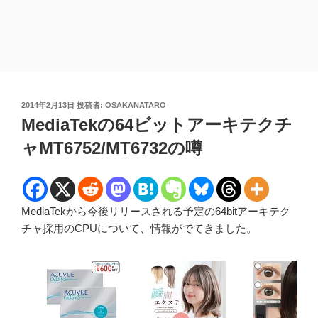
投
2014年2月13日
投稿者:
OSAKANATARO
稿
MediaTekの64ビットアーキテクチ
日:
ャMT6752/MT6732の噂
MediaTekから今後リリースされる予定の64bitアーキテク
チャ採用のCPUについて、情報がでてきました。