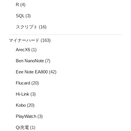
R
(4)
SQL
(3)
スクリプト
(16)
マイナーハード
(163)
ArecX6
(1)
Ben NanoNote
(7)
Eee Note EA800
(42)
Flucard
(20)
Hi-Link
(3)
Kobo
(20)
PlayWatch
(3)
Qi充電
(1)