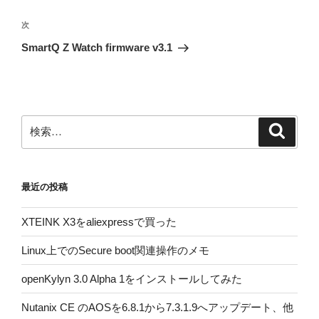
ビ
稿
ゲ
次
次
の
ー
SmartQ Z Watch firmware v3.1
投
シ
稿
ョ
ン
検
検
索
索:
最近の投稿
XTEINK X3をaliexpressで買った
Linux上でのSecure boot関連操作のメモ
openKylyn 3.0 Alpha 1をインストールしてみた
Nutanix CE のAOSを6.8.1から7.3.1.9へアップデート、他