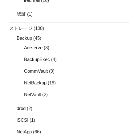
iredmail
(16)
認証
(1)
ストレージ
(198)
Backup
(45)
Arcserve
(3)
BackupExec
(4)
CommVault
(9)
NetBackup
(19)
NetVault
(2)
drbd
(2)
iSCSI
(1)
NetApp
(66)