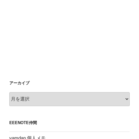
アーカイブ
ア
ー
カ
イ
EEENOTE仲間
ブ
yamdan 個人メモ