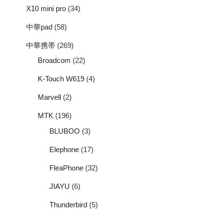
X10 mini pro
(34)
中華pad
(58)
中華携帯
(269)
Broadcom
(22)
K-Touch W619
(4)
Marvell
(2)
MTK
(196)
BLUBOO
(3)
Elephone
(17)
FleaPhone
(32)
JIAYU
(6)
Thunderbird
(5)