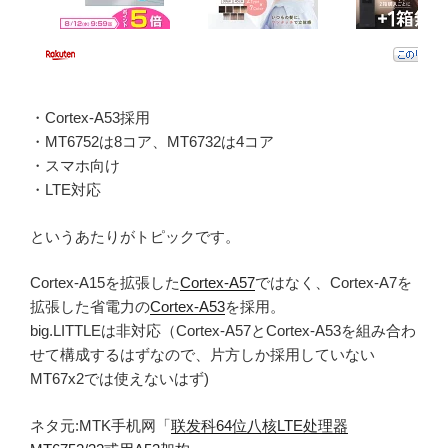
・Cortex-A53採用
・MT6752は8コア、MT6732は4コア
・スマホ向け
・LTE対応
というあたりがトピックです。
Cortex-A15を拡張した
Cortex-A57
ではなく、Cortex-A7を
拡張した省電力の
Cortex-A53
を採用。
big.LITTLEは非対応（Cortex-A57とCortex-A53を組み合わ
せて構成するはずなので、片方しか採用していない
MT67x2では使えないはず)
ネタ元:MTK手机网「
联发科64位八核LTE处理器