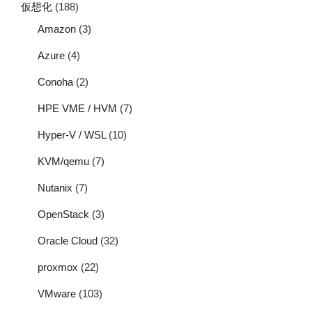
仮想化
(188)
Amazon
(3)
Azure
(4)
Conoha
(2)
HPE VME / HVM
(7)
Hyper-V / WSL
(10)
KVM/qemu
(7)
Nutanix
(7)
OpenStack
(3)
Oracle Cloud
(32)
proxmox
(22)
VMware
(103)