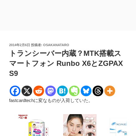
投
2014年2月6日
投稿者:
OSAKANATARO
稿
トランシーバー内蔵？MTK搭載ス
日:
マートフォン Runbo X6とZGPAX
S9
fastcardtechに変なものが入荷していた。