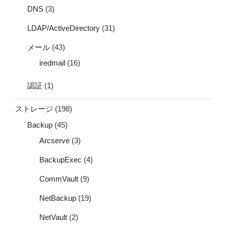
DNS
(3)
LDAP/ActiveDirectory
(31)
メール
(43)
iredmail
(16)
認証
(1)
ストレージ
(198)
Backup
(45)
Arcserve
(3)
BackupExec
(4)
CommVault
(9)
NetBackup
(19)
NetVault
(2)