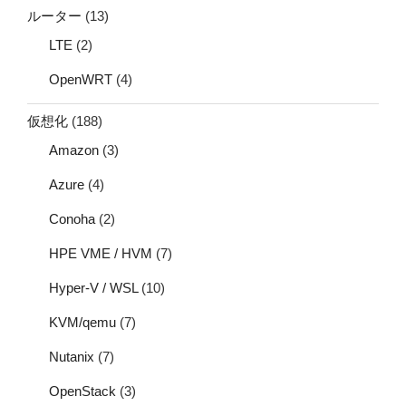
ルーター
(13)
LTE
(2)
OpenWRT
(4)
仮想化
(188)
Amazon
(3)
Azure
(4)
Conoha
(2)
HPE VME / HVM
(7)
Hyper-V / WSL
(10)
KVM/qemu
(7)
Nutanix
(7)
OpenStack
(3)