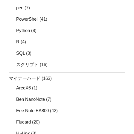
perl
(7)
PowerShell
(41)
Python
(8)
R
(4)
SQL
(3)
スクリプト
(16)
マイナーハード
(163)
ArecX6
(1)
Ben NanoNote
(7)
Eee Note EA800
(42)
Flucard
(20)
Hi-Link
(3)