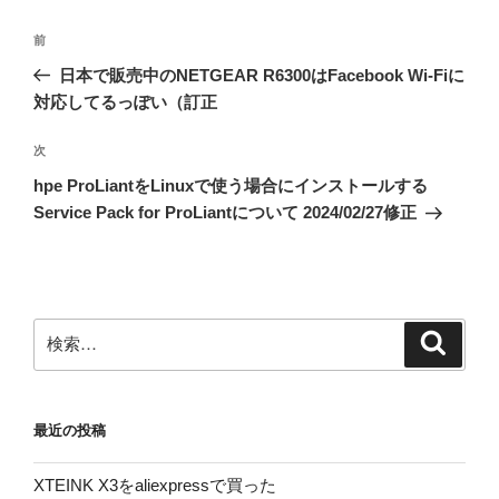
投
前
前
稿
の
日本で販売中のNETGEAR R6300はFacebook Wi-Fiに
ナ
投
対応してるっぽい（訂正
ビ
稿
ゲ
次
次
の
ー
hpe ProLiantをLinuxで使う場合にインストールする
投
シ
Service Pack for ProLiantについて 2024/02/27修正
稿
ョ
ン
検
検
索
索:
最近の投稿
XTEINK X3をaliexpressで買った