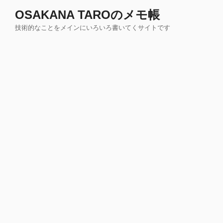
コ
OSAKANA TAROのメモ帳
ン
技術的なことをメインにいろいろ書いてくサイトです
テ
ン
ツ
へ
ス
キ
ッ
プ