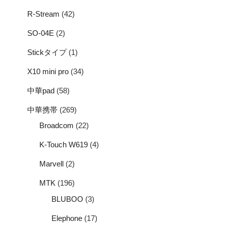
R-Stream
(42)
SO-04E
(2)
Stickタイプ
(1)
X10 mini pro
(34)
中華pad
(58)
中華携帯
(269)
Broadcom
(22)
K-Touch W619
(4)
Marvell
(2)
MTK
(196)
BLUBOO
(3)
Elephone
(17)