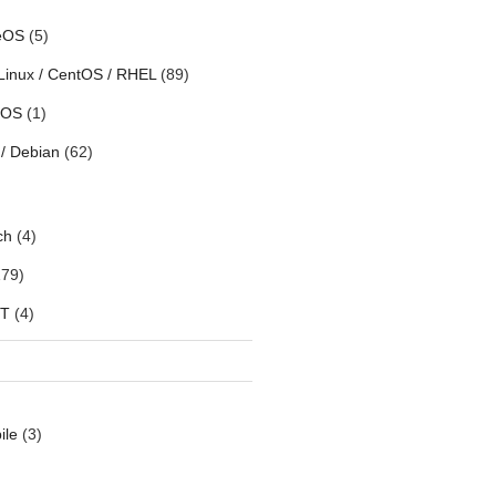
eOS
(5)
Linux / CentOS / RHEL
(89)
h OS
(1)
/ Debian
(62)
ch
(4)
79)
oT
(4)
ile
(3)