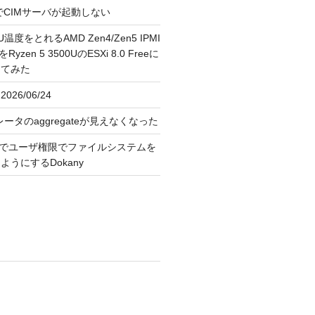
FreeでCIMサーバが起動しない
U温度をとれるAMD Zen4/Zen5 IPMI
erをRyzen 5 3500UのESXi 8.0 Freeに
してみた
026/06/24
レータのaggregateが見えなくなった
OS上でユーザ権限でファイルシステムを
うにするDokany