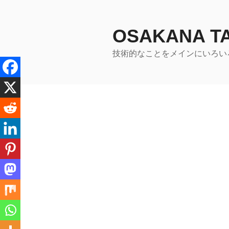
コ
ン
テ
OSAKANA 
ン
技術的なことをメインにいろい
ツ
へ
ス
キ
ッ
プ