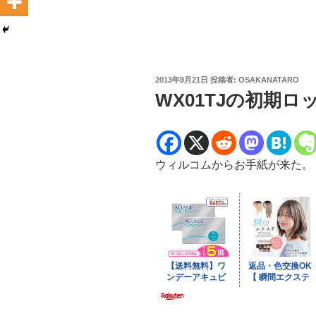
投
2013年9月21日
投稿者:
OSAKANATARO
稿
WX01TJの初期
日:
ウィルコムからお手紙が来た。