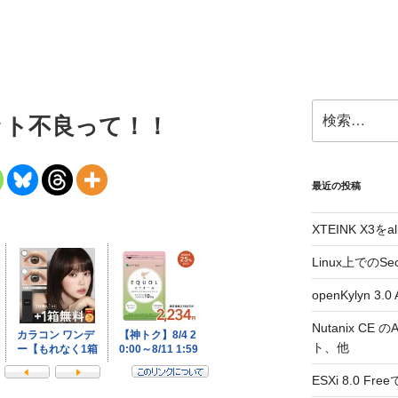
検
ロット不良って！！
索:
最近の投稿
XTEINK X3をa
Linux上でのSe
openKylyn 
Nutanix CE
ト、他
ESXi 8.0 F