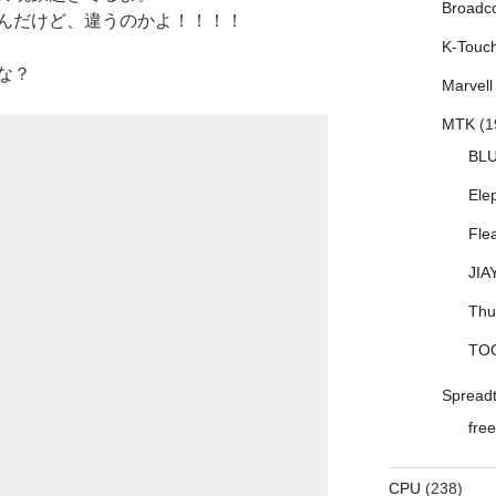
Broadc
んだけど、違うのかよ！！！！
K-Touc
な？
Marvell
MTK
(1
BL
Ele
Fle
JIA
Thu
TO
Spread
free
CPU
(238)