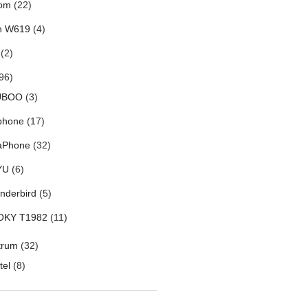
om
(22)
h W619
(4)
(2)
96)
UBOO
(3)
phone
(17)
aPhone
(32)
YU
(6)
nderbird
(5)
OKY T1982
(11)
trum
(32)
tel
(8)