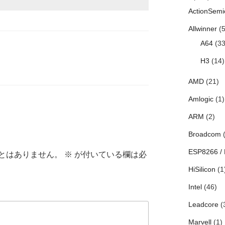
ActionSemi
Allwinner
(5
A64
(33
H3
(14)
AMD
(21)
Amlogic
(1)
ARM
(2)
Broadcom
(
ESP8266 /
とはありません。
※
が付いている欄は必
HiSilicon
(1
Intel
(46)
Leadcore
(
Marvell
(1)