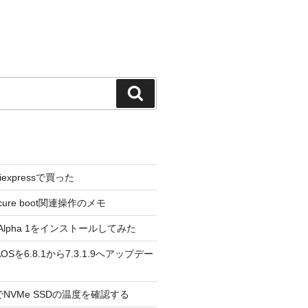
検
索
liexpressで買った
cure boot関連操作のメモ
3.0 Alpha 1をインストールしてみた
 のAOSを6.8.1から7.3.1.9へアップデー
reeでNVMe SSDの温度を確認する