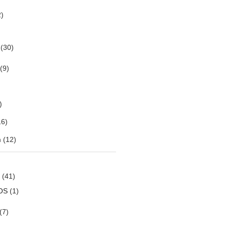
)
(30)
(9)
)
6)
m
(12)
(41)
OS
(1)
(7)