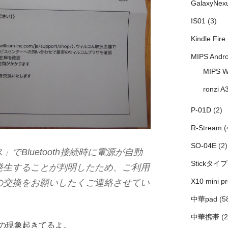
GalaxyNex
IS01
(3)
Kindle Fire
MIPS Andro
MIPS W
ronzi A
P-01D
(2)
R-Stream
(
SO-04E
(2)
でBluetooth接続時に電源が自動
Stickタイプ
発生することが判明したため、ご利用
X10 mini pr
の交換をお願いしたくご連絡させてい
中華pad
(5
中華携帯
(2
の現象起きてるよ。