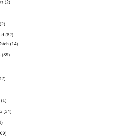
us
(2)
(2)
id
(82)
atch
(14)
3
(39)
42)
(1)
o
(34)
8)
69)