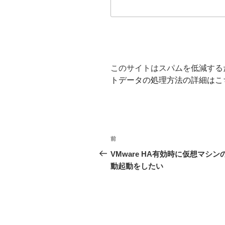
このサイトはスパムを低減するため
トデータの処理方法の詳細はこ
投
前
前
稿
の
VMware HA有効時に仮想マシン
投
動起動をしたい
ナ
稿
ビ
ゲ