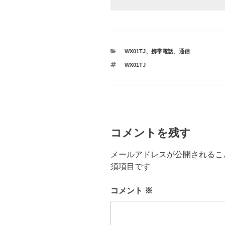
カ
WX01TJ
、
携帯電話
、
通信
テ
タ
WX01TJ
ゴ
グ
リ
ー
コメントを残す
メールアドレスが公開されるこ
須項目です
コメント
※