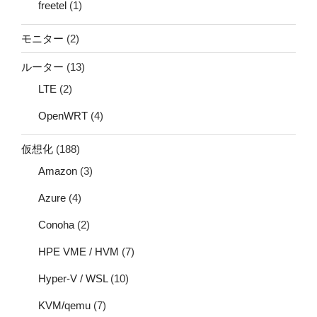
freetel
(1)
モニター
(2)
ルーター
(13)
LTE
(2)
OpenWRT
(4)
仮想化
(188)
Amazon
(3)
Azure
(4)
Conoha
(2)
HPE VME / HVM
(7)
Hyper-V / WSL
(10)
KVM/qemu
(7)