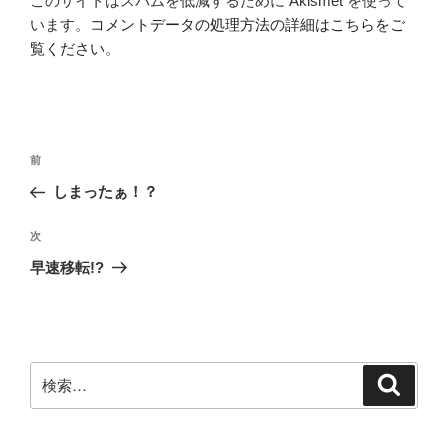
このサイトはスパムを低減するために Akismet を使って
います。
コメントデータの処理方法の詳細はこちらをご
覧ください
。
投
前
前
稿
の
しまったぁ！？
ナ
投
ビ
稿
次
次
ゲ
の
早速移転!?
投
ー
稿
シ
ョ
ン
検
検
索
索: