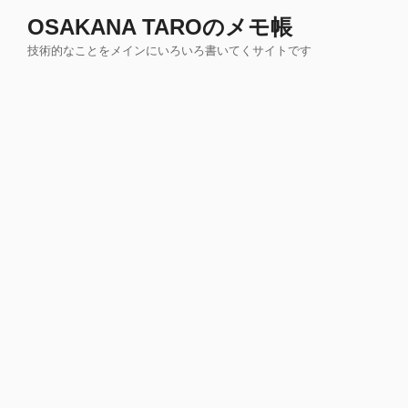
コ
OSAKANA TAROのメモ帳
ン
技術的なことをメインにいろいろ書いてくサイトです
テ
ン
ツ
へ
ス
キ
ッ
プ