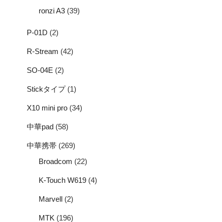
ronzi A3
(39)
P-01D
(2)
R-Stream
(42)
SO-04E
(2)
Stickタイプ
(1)
X10 mini pro
(34)
中華pad
(58)
中華携帯
(269)
Broadcom
(22)
K-Touch W619
(4)
Marvell
(2)
MTK
(196)