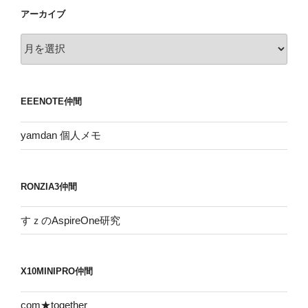
アーカイブ
ア
ー
カ
イ
EEENOTE仲間
ブ
yamdan 個人メモ
RONZIA3仲間
すｚのAspireOne研究
X10MINIPRO仲間
com★together