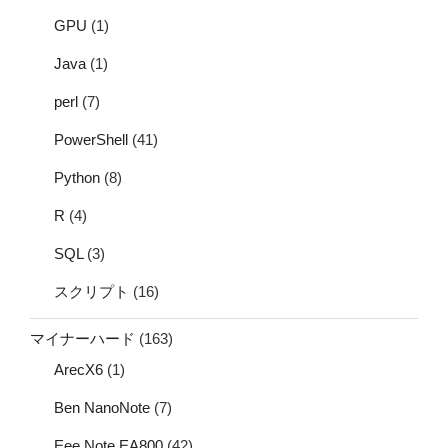
GPU
(1)
Java
(1)
perl
(7)
PowerShell
(41)
Python
(8)
R
(4)
SQL
(3)
スクリプト
(16)
マイナーハード
(163)
ArecX6
(1)
Ben NanoNote
(7)
Eee Note EA800
(42)