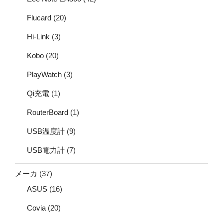
Flucard
(20)
Hi-Link
(3)
Kobo
(20)
PlayWatch
(3)
Qi充電
(1)
RouterBoard
(1)
USB温度計
(9)
USB電力計
(7)
メーカ
(37)
ASUS
(16)
Covia
(20)