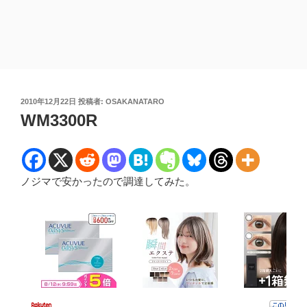
投
2010年12月22日
投稿者:
OSAKANATARO
稿
WM3300R
日:
ノジマで安かったので調達してみた。