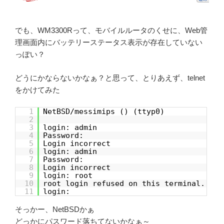
でも、WM3300Rって、モバイルルータのくせに、Web管
理画面内にバッテリーステータス表示が存在していない
っぽい？
どうにかならないかなぁ？と思って、とりあえず、telnet
をかけてみた
1
NetBSD/messimips () (ttyp0)
2
3
login: admin
4
Password:
5
Login incorrect
6
login: admin
7
Password:
8
Login incorrect
9
login: root
10
root login refused on this terminal.
11
login:
そっかー、NetBSDかぁ
どっかにパスワード落ちてないかなぁ～