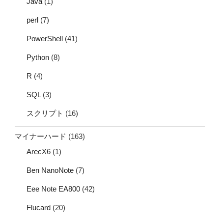
Java
(1)
perl
(7)
PowerShell
(41)
Python
(8)
R
(4)
SQL
(3)
スクリプト
(16)
マイナーハード
(163)
ArecX6
(1)
Ben NanoNote
(7)
Eee Note EA800
(42)
Flucard
(20)