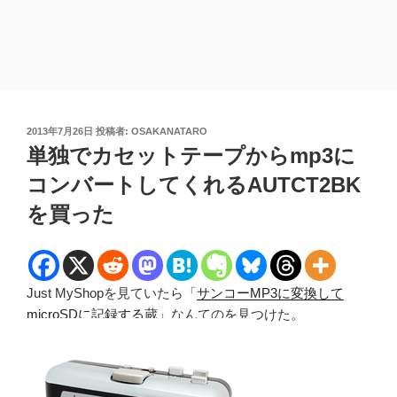
投
2013年7月26日
投稿者:
OSAKANATARO
稿
単独でカセットテープからmp3に
日:
コンバートしてくれるAUTCT2BK
を買った
Just MyShopを見ていたら「
サンコーMP3に変換して
microSDに記録する蔵
」なんてのを見つけた。