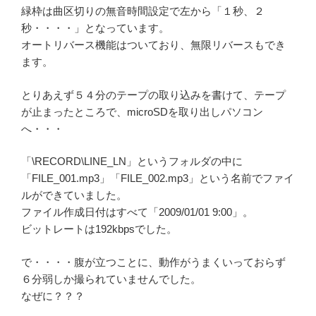
緑枠は曲区切りの無音時間設定で左から「１秒、２
秒・・・・」となっています。
オートリバース機能はついており、無限リバースもでき
ます。
とりあえず５４分のテープの取り込みを書けて、テープ
が止まったところで、microSDを取り出しパソコン
へ・・・
「\RECORD\LINE_LN」というフォルダの中に
「FILE_001.mp3」「FILE_002.mp3」という名前でファイ
ルができていました。
ファイル作成日付はすべて「2009/01/01 9:00」。
ビットレートは192kbpsでした。
で・・・・腹が立つことに、動作がうまくいっておらず
６分弱しか撮られていませんでした。
なぜに？？？