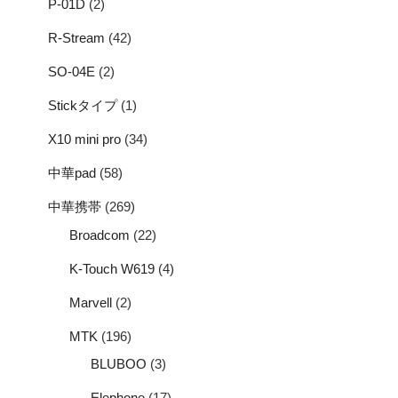
P-01D
(2)
R-Stream
(42)
SO-04E
(2)
Stickタイプ
(1)
X10 mini pro
(34)
中華pad
(58)
中華携帯
(269)
Broadcom
(22)
K-Touch W619
(4)
Marvell
(2)
MTK
(196)
BLUBOO
(3)
Elephone
(17)