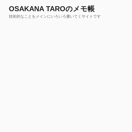
コ
OSAKANA TAROのメモ帳
ン
技術的なことをメインにいろいろ書いてくサイトです
テ
ン
ツ
へ
ス
キ
ッ
プ