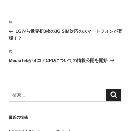
投
前
前
稿
の
LGから世界初3枚の3G SIM対応のスマートフォンが登
ナ
投
場！？
ビ
稿
ゲ
次
次
の
ー
MediaTekが８コアCPUについての情報公開を開始
投
シ
稿
ョ
ン
検
検
索
索:
最近の投稿