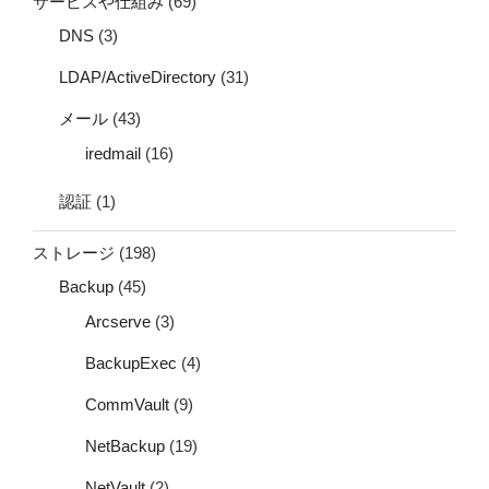
サービスや仕組み
(69)
DNS
(3)
LDAP/ActiveDirectory
(31)
メール
(43)
iredmail
(16)
認証
(1)
ストレージ
(198)
Backup
(45)
Arcserve
(3)
BackupExec
(4)
CommVault
(9)
NetBackup
(19)
NetVault
(2)