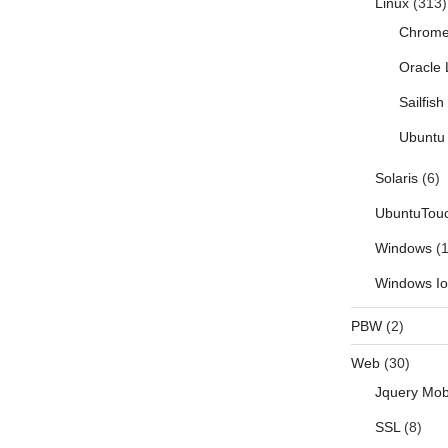
Linux
(313)
Chrom
Oracle 
Sailfis
Ubuntu 
Solaris
(6)
UbuntuTou
Windows
(1
Windows I
PBW
(2)
Web
(30)
Jquery Mob
SSL
(8)