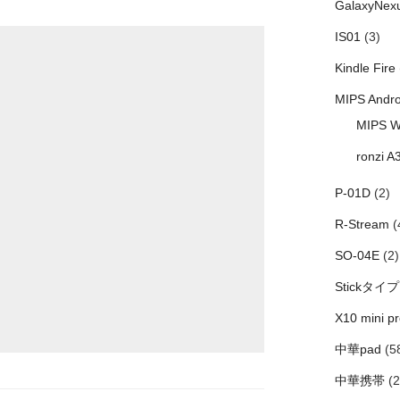
GalaxyNex
IS01
(3)
Kindle Fire
MIPS Andro
MIPS W
ronzi A
P-01D
(2)
R-Stream
(
SO-04E
(2)
Stickタイプ
X10 mini pr
中華pad
(5
中華携帯
(2