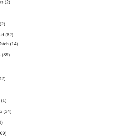
us
(2)
(2)
id
(82)
atch
(14)
3
(39)
42)
(1)
o
(34)
8)
69)