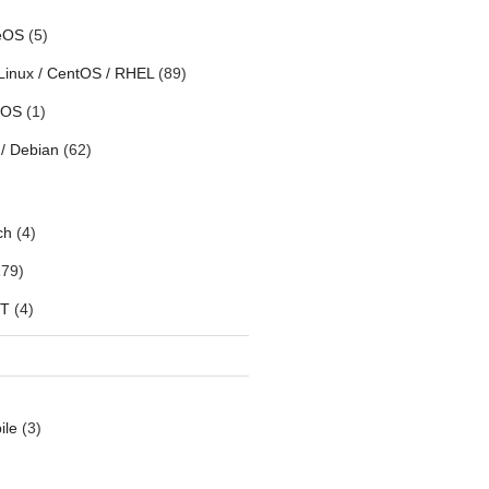
eOS
(5)
Linux / CentOS / RHEL
(89)
h OS
(1)
/ Debian
(62)
ch
(4)
79)
oT
(4)
ile
(3)