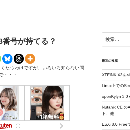
検
htで03番号が持てる？
索:
最近の投稿
してしばらくたつわけですが、いろいろ知らない間
で・・・
XTEINK X3をa
Linux上でのSe
openKylyn 
Nutanix CE
ト、他
ESXi 8.0 F