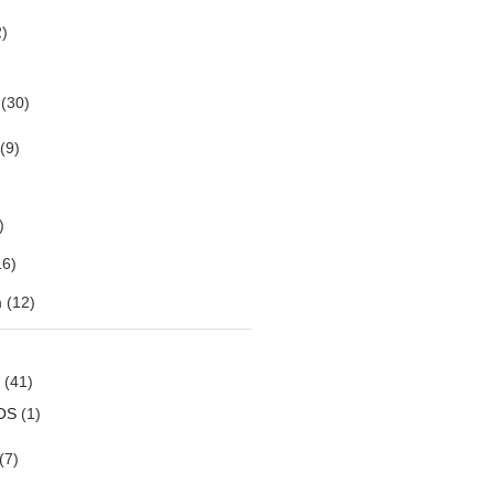
)
(30)
(9)
)
6)
m
(12)
(41)
OS
(1)
(7)