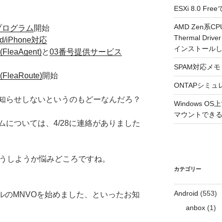
ESXi 8.0 
AMD Zen系CP
プログラム
開始
Thermal Driv
/iPhone対応
インストール
eaAgent)
と
03番号提供サービス
SPAM対応メモ 2
eaRoute)
開始
ONTAPシミュ
知らせしないというのもどーなんだろ？
Windows 
マウントできるよ
については、4/28に連絡がありました
どうしようか悩みどころですね。
カテゴリー
Android
(553)
ルのMNVOを始めました、といったお知
anbox
(1)