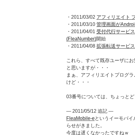
・2011/03/02
アフィリエイト 
・2011/03/10
管理画面がAndroid
・2011/04/01
受付代行サービス(Fl
(FleaNumber)
開始
・2011/04/08
拡張転送サービス(Fl
これら、すべて既存ユーザにお
と思いますが・・・
まぁ、アフィリエイトプログラム
けど・・・
03番号については、ちょっと
— 2011/05/12 追記 —
FleaMobile-e
というイーモバイ
らせがきました。
今度は遅くなかったですねｗ