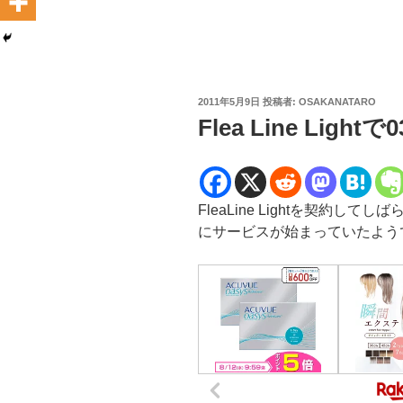
投
2011年5月9日
投稿者:
OSAKANATARO
稿
Flea Line Lig
日:
FleaLine Lightを契約
にサービスが始まっていたよう