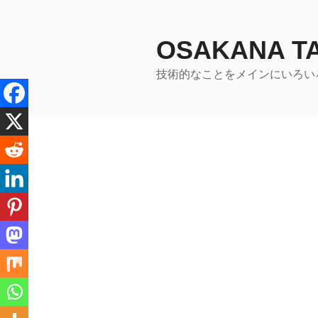
コ
ン
テ
OSAKANA 
ン
技術的なことをメインにいろい
ツ
へ
ス
キ
ッ
プ