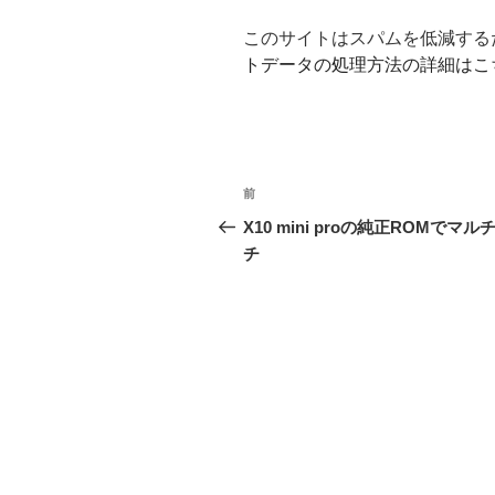
このサイトはスパムを低減するため
トデータの処理方法の詳細はこ
投
前
前
稿
の
X10 mini proの純正ROMでマル
投
チ
ナ
稿
ビ
ゲ
ー
シ
ョ