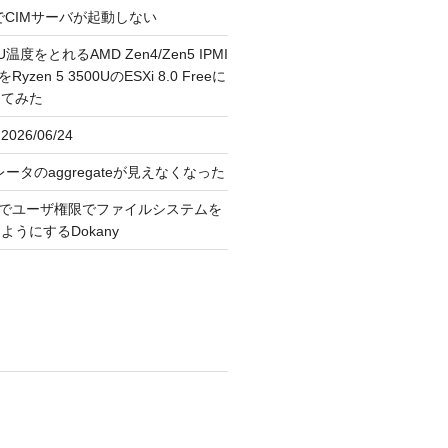
FreeでCIMサーバが起動しない
U温度をとれるAMD Zen4/Zen5 IPMI
erをRyzen 5 3500UのESXi 8.0 Freeに
してみた
026/06/24
レータのaggregateが見えなくなった
OS上でユーザ権限でファイルシステムを
うにするDokany