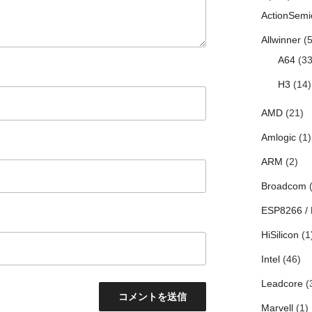
ActionSemi
Allwinner
(5
A64
(33
H3
(14)
AMD
(21)
Amlogic
(1)
ARM
(2)
Broadcom
(
ESP8266 /
HiSilicon
(1
Intel
(46)
Leadcore
(
Marvell
(1)