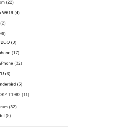
om
(22)
h W619
(4)
(2)
96)
UBOO
(3)
phone
(17)
aPhone
(32)
YU
(6)
nderbird
(5)
OKY T1982
(11)
trum
(32)
tel
(8)