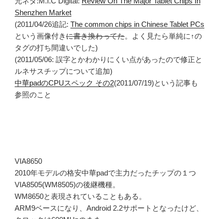
元ネタ:M.I.C Digital:
Review On The Major Tablet Chips In
Shenzhen Market
(2011/04/26追記:
The common chips in Chinese Tablet PCs
という画像付き
に書き換わってた
。よく見たら単純に↑の
タグの打ち間違いでした)
(2011/05/06: 誤字とかわかりにくい点があったので修正と
ルネサスチップについて追加)
中華padのCPUスペック その2
(2011/07/19)という記事も
参照のこと
VIA8650
2010年モデルの格安中華padで主力だったチップの１つ
VIA8505(WM8505)の後継機種。
WM8650と表現されていることもある。
ARM9ベースになり、Android 2.2サポートとなったけど、