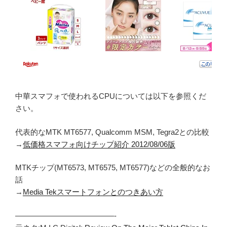
中華スマフォで使われるCPUについては以下を参照くだ
さい。
代表的なMTK MT6577, Qualcomm MSM, Tegra2との比較
→
低価格スマフォ向けチップ紹介 2012/08/06版
MTKチップ(MT6573, MT6575, MT6577)などの全般的なお
話
→
Media Tekスマートフォンとのつきあい方
—————————————-