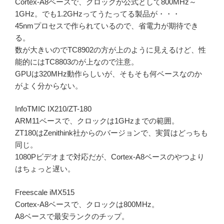
Cortex-A8ベースで、クロックが公式として800MHz～
1GHz。でも1.2GHzってうたってる製品が・・・
45nmプロセスで作られているので、省電力が期待でき
る。
数が大きいのでTC8902の方が上のように見えるけど、性
能的にはTC8803のが上なので注意。
GPUは320MHz動作らしいが、そもそも何ベースなのか
がよく分からない。
InfoTMIC IX210/ZT-180
ARM11ベースで、クロックは1GHzまでの範囲。
ZT180はZenithink社からのバージョンで、実質はどっちも
同じ。
1080Pビデオまで対応だが、Cortex-A8ベースのやつより
はちょっと遅い。
Freescale iMX515
Cortex-A8ベースで、クロックは800MHz。
A8ベースで最安ランクのチップ。