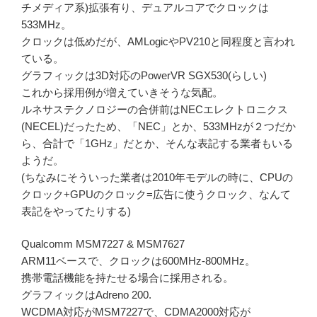
チメディア系)拡張有り、デュアルコアでクロックは
533MHz。
クロックは低めだが、AMLogicやPV210と同程度と言われ
ている。
グラフィックは3D対応のPowerVR SGX530(らしい)
これから採用例が増えていきそうな気配。
ルネサステクノロジーの合併前はNECエレクトロニクス
(NECEL)だったため、「NEC」とか、533MHzが２つだか
ら、合計で「1GHz」だとか、そんな表記する業者もいる
ようだ。
(ちなみにそういった業者は2010年モデルの時に、CPUの
クロック+GPUのクロック=広告に使うクロック、なんて
表記をやってたりする)
Qualcomm MSM7227 & MSM7627
ARM11ベースで、クロックは600MHz-800MHz。
携帯電話機能を持たせる場合に採用される。
グラフィックはAdreno 200.
WCDMA対応がMSM7227で、CDMA2000対応が