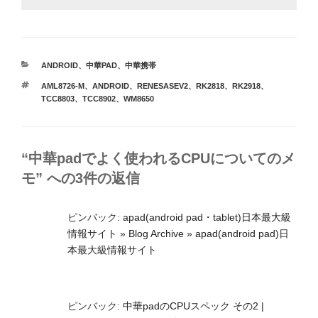
カ
ANDROID
、
中華PAD
、
中華携帯
テ
タ
AML8726-M
、
ANDROID
、
RENESASEV2
、
RK2818
、
RK2918
、
ゴ
グ
TCC8803
、
TCC8902
、
WM8650
リ
ー
“中華padでよく使われるCPUについてのメ
モ” への3件の返信
ピンバック:
apad(android pad・tablet)日本最大級
情報サイト » Blog Archive » apad(android pad)日
本最大級情報サイト
ピンバック:
中華padのCPUスペック その2 |