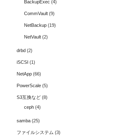
BackupExec
(4)
CommVault
(9)
NetBackup
(19)
NetVault
(2)
drbd
(2)
iSCSI
(1)
NetApp
(66)
PowerScale
(5)
S3互換など
(8)
ceph
(4)
samba
(25)
ファイルシステム
(3)