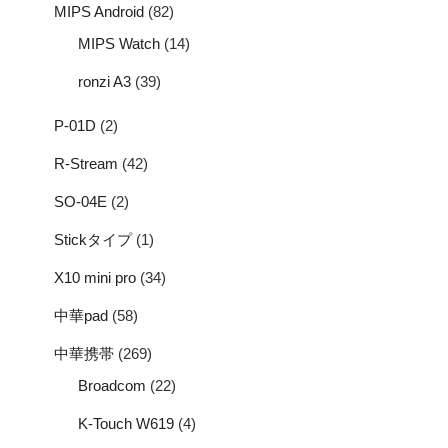
MIPS Android
(82)
MIPS Watch
(14)
ronzi A3
(39)
P-01D
(2)
R-Stream
(42)
SO-04E
(2)
Stickタイプ
(1)
X10 mini pro
(34)
中華pad
(58)
中華携帯
(269)
Broadcom
(22)
K-Touch W619
(4)