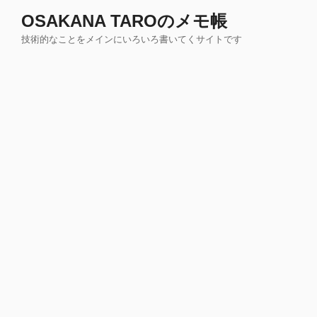
コ
OSAKANA TAROのメモ帳
ン
技術的なことをメインにいろいろ書いてくサイトです
テ
ン
ツ
へ
ス
キ
ッ
プ