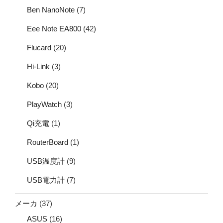
Ben NanoNote
(7)
Eee Note EA800
(42)
Flucard
(20)
Hi-Link
(3)
Kobo
(20)
PlayWatch
(3)
Qi充電
(1)
RouterBoard
(1)
USB温度計
(9)
USB電力計
(7)
メーカ
(37)
ASUS
(16)