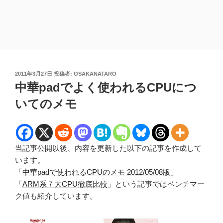
投
2011年3月27日
投稿者:
OSAKANATARO
稿
中華padでよく使われるCPUにつ
日:
いてのメモ
当記事公開以後、内容を更新した以下の記事を作成して
います。
「
中華padで使われるCPUのメモ 2012/05/08版
」
「
ARM系７大CPU徹底比較
」という記事ではベンチマー
ク値も紹介しています。