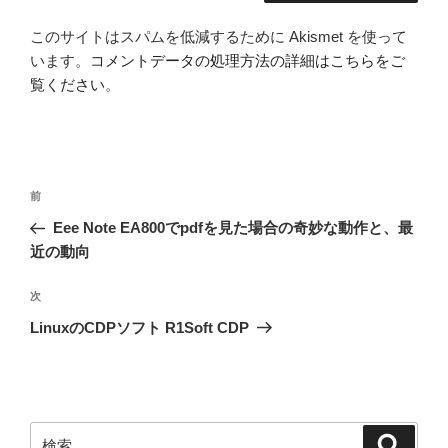
このサイトはスパムを低減するために Akismet を使って
います。
コメントデータの処理方法の詳細はこちらをご
覧ください
。
投
前
前
稿
の
Eee Note EA800でpdfを見た場合の奇妙な動作と、最
ナ
投
近の動向
ビ
稿
ゲ
次
次
の
ー
LinuxのCDPソフト R1Soft CDP
投
シ
稿
ョ
ン
検
検