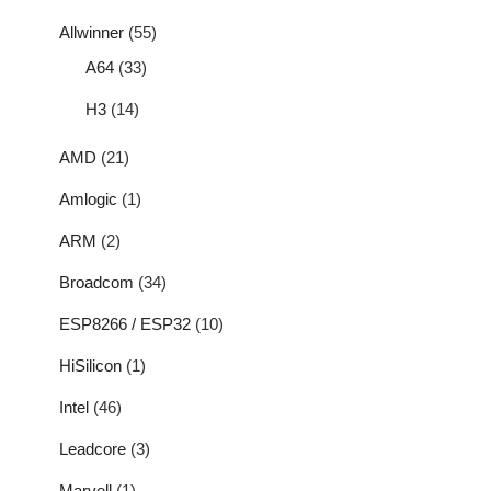
Allwinner
(55)
A64
(33)
H3
(14)
AMD
(21)
Amlogic
(1)
ARM
(2)
Broadcom
(34)
ESP8266 / ESP32
(10)
HiSilicon
(1)
Intel
(46)
Leadcore
(3)
Marvell
(1)