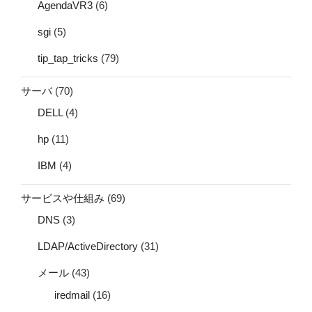
AgendaVR3
(6)
sgi
(5)
tip_tap_tricks
(79)
サーバ
(70)
DELL
(4)
hp
(11)
IBM
(4)
サービスや仕組み
(69)
DNS
(3)
LDAP/ActiveDirectory
(31)
メール
(43)
iredmail
(16)