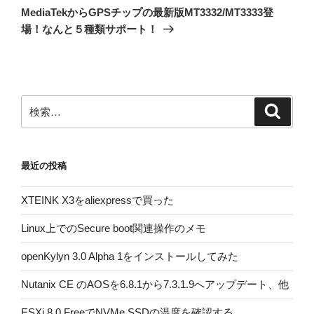
ゲ
の
MediaTekからGPSチップの最新版MT3332/MT3333登
投
ー
場！なんと５種類サポート！
稿
シ
ョ
ン
検
検
索
索:
最近の投稿
XTEINK X3をaliexpressで買った
Linux上でのSecure boot関連操作のメモ
openKylyn 3.0 Alpha 1をインストールしてみた
Nutanix CE のAOSを6.8.1から7.3.1.9へアップデート、他
ESXi 8.0 FreeでNVMe SSDの温度を確認する