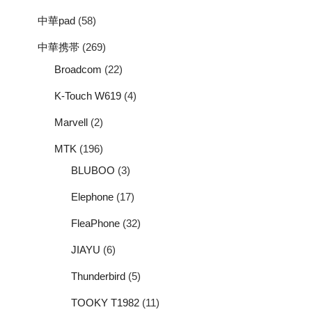
中華pad
(58)
中華携帯
(269)
Broadcom
(22)
K-Touch W619
(4)
Marvell
(2)
MTK
(196)
BLUBOO
(3)
Elephone
(17)
FleaPhone
(32)
JIAYU
(6)
Thunderbird
(5)
TOOKY T1982
(11)