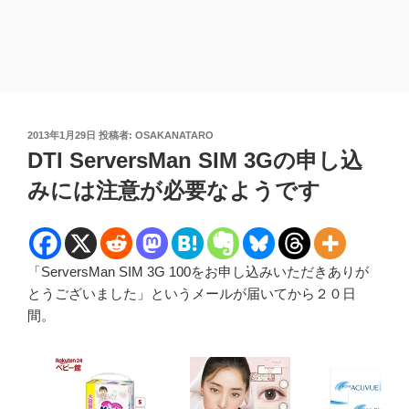
投
2013年1月29日
投稿者:
OSAKANATARO
稿
DTI ServersMan SIM 3Gの申し込
日:
みには注意が必要なようです
「ServersMan SIM 3G 100をお申し込みいただきありが
とうございました」というメールが届いてから２０日
間。