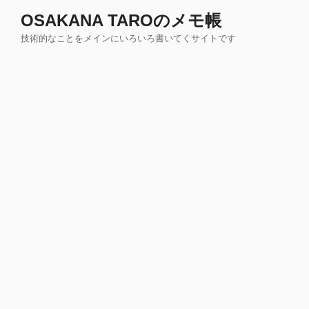
コ
OSAKANA TAROのメモ帳
ン
技術的なことをメインにいろいろ書いてくサイトです
テ
ン
ツ
へ
ス
キ
ッ
プ