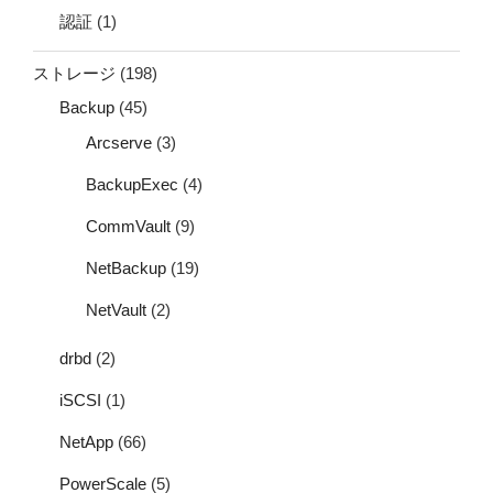
認証
(1)
ストレージ
(198)
Backup
(45)
Arcserve
(3)
BackupExec
(4)
CommVault
(9)
NetBackup
(19)
NetVault
(2)
drbd
(2)
iSCSI
(1)
NetApp
(66)
PowerScale
(5)