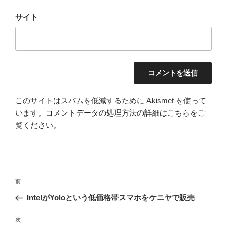
サイト
このサイトはスパムを低減するために Akismet を使って
います。
コメントデータの処理方法の詳細はこちらをご
覧ください
。
投
前
前
稿
の
IntelがYoloという低価格帯スマホをケニヤで販売
ナ
投
ビ
稿
次
次