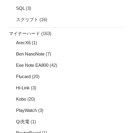
SQL
(3)
スクリプト
(16)
マイナーハード
(163)
ArecX6
(1)
Ben NanoNote
(7)
Eee Note EA800
(42)
Flucard
(20)
Hi-Link
(3)
Kobo
(20)
PlayWatch
(3)
Qi充電
(1)
RouterBoard
(1)