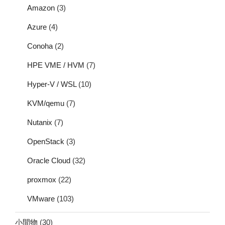
Amazon
(3)
Azure
(4)
Conoha
(2)
HPE VME / HVM
(7)
Hyper-V / WSL
(10)
KVM/qemu
(7)
Nutanix
(7)
OpenStack
(3)
Oracle Cloud
(32)
proxmox
(22)
VMware
(103)
小間物
(30)