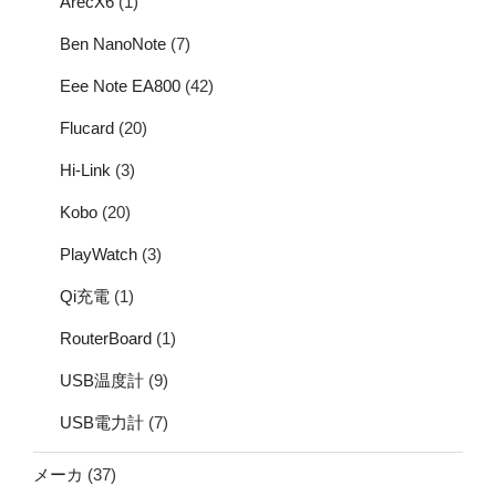
ArecX6
(1)
Ben NanoNote
(7)
Eee Note EA800
(42)
Flucard
(20)
Hi-Link
(3)
Kobo
(20)
PlayWatch
(3)
Qi充電
(1)
RouterBoard
(1)
USB温度計
(9)
USB電力計
(7)
メーカ
(37)