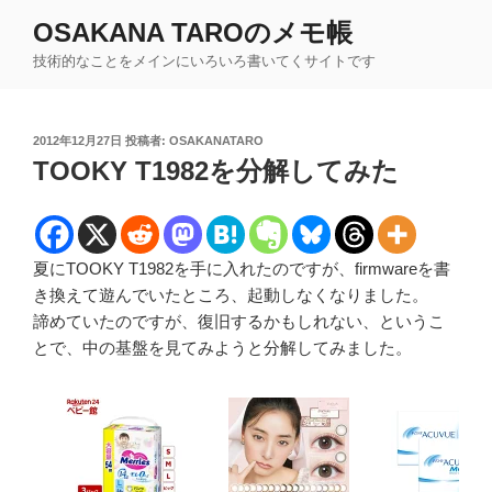
コ
OSAKANA TAROのメモ帳
ン
技術的なことをメインにいろいろ書いてくサイトです
テ
ン
ツ
投
2012年12月27日
投稿者:
OSAKANATARO
へ
稿
TOOKY T1982を分解してみた
ス
日:
キ
ッ
プ
夏にTOOKY T1982を手に入れたのですが、firmwareを書
き換えて遊んでいたところ、起動しなくなりました。
諦めていたのですが、復旧するかもしれない、というこ
とで、中の基盤を見てみようと分解してみました。