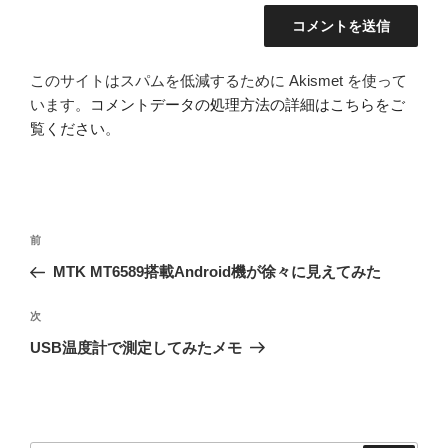
このサイトはスパムを低減するために Akismet を使って
います。
コメントデータの処理方法の詳細はこちらをご
覧ください
。
投
前
前
稿
の
MTK MT6589搭載Android機が徐々に見えてみた
ナ
投
ビ
稿
次
次
ゲ
の
USB温度計で測定してみたメモ
投
ー
稿
シ
ョ