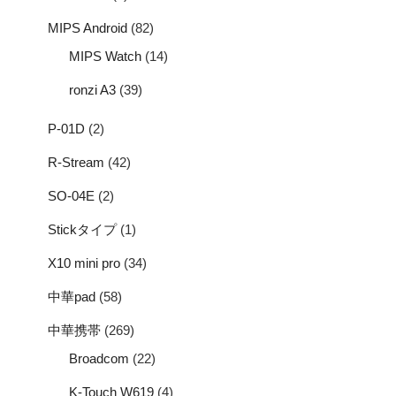
MIPS Android
(82)
MIPS Watch
(14)
ronzi A3
(39)
P-01D
(2)
R-Stream
(42)
SO-04E
(2)
Stickタイプ
(1)
X10 mini pro
(34)
中華pad
(58)
中華携帯
(269)
Broadcom
(22)
K-Touch W619
(4)