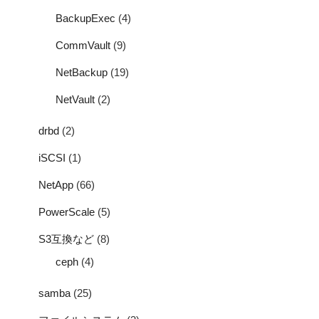
BackupExec
(4)
CommVault
(9)
NetBackup
(19)
NetVault
(2)
drbd
(2)
iSCSI
(1)
NetApp
(66)
PowerScale
(5)
S3互換など
(8)
ceph
(4)
samba
(25)