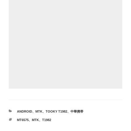
カ
ANDROID
、
MTK
、
TOOKY T1982
、
中華携帯
テ
タ
MT6575
、
MTK
、
T1982
ゴ
グ
リ