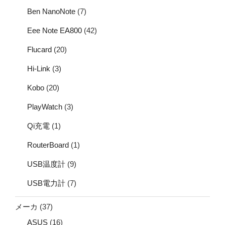
Ben NanoNote
(7)
Eee Note EA800
(42)
Flucard
(20)
Hi-Link
(3)
Kobo
(20)
PlayWatch
(3)
Qi充電
(1)
RouterBoard
(1)
USB温度計
(9)
USB電力計
(7)
メーカ
(37)
ASUS
(16)