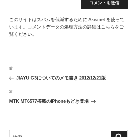
このサイトはスパムを低減するために Akismet を使って
います。
コメントデータの処理方法の詳細はこちらをご
覧ください
。
投
前
前
稿
の
JIAYU G3についてのメモ書き 2012/12/21版
ナ
投
ビ
稿
次
次
ゲ
の
MTK MT6577搭載のiPhoneもどき登場
投
ー
稿
シ
ョ
ン
検
検