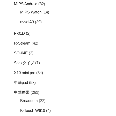
MIPS Android
(82)
MIPS Watch
(14)
ronzi A3
(39)
P-01D
(2)
R-Stream
(42)
SO-04E
(2)
Stickタイプ
(1)
X10 mini pro
(34)
中華pad
(58)
中華携帯
(269)
Broadcom
(22)
K-Touch W619
(4)