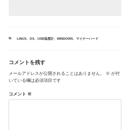
カ
LINUX
、
OS
、
USB温度計
、
WINDOWS
、
マイナーハード
テ
ゴ
リ
ー
コメントを残す
メールアドレスが公開されることはありません。
※
が付
いている欄は必須項目です
コメント
※