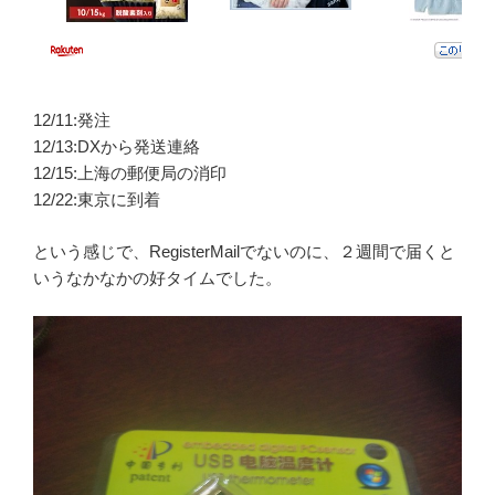
12/11:発注
12/13:DXから発送連絡
12/15:上海の郵便局の消印
12/22:東京に到着
という感じで、RegisterMailでないのに、２週間で届くと
いうなかなかの好タイムでした。