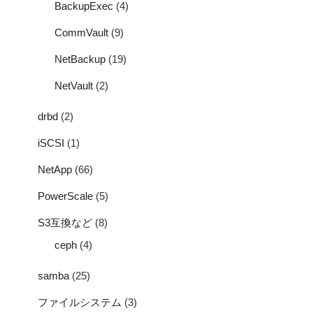
BackupExec
(4)
CommVault
(9)
NetBackup
(19)
NetVault
(2)
drbd
(2)
iSCSI
(1)
NetApp
(66)
PowerScale
(5)
S3互換など
(8)
ceph
(4)
samba
(25)
ファイルシステム
(3)