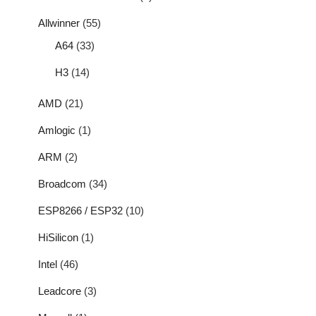
Allwinner
(55)
A64
(33)
H3
(14)
AMD
(21)
Amlogic
(1)
ARM
(2)
Broadcom
(34)
ESP8266 / ESP32
(10)
HiSilicon
(1)
Intel
(46)
Leadcore
(3)