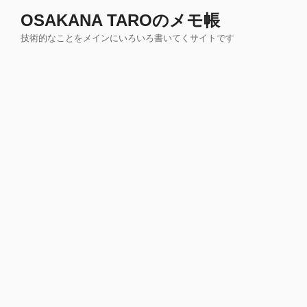
コ
OSAKANA TAROのメモ帳
ン
技術的なことをメインにいろいろ書いてくサイトです
テ
ン
ツ
へ
ス
キ
ッ
プ