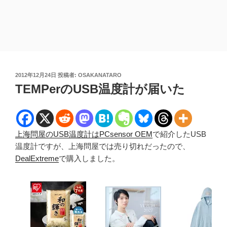
投
2012年12月24日
投稿者:
OSAKANATARO
稿
TEMPerのUSB温度計が届いた
日:
上海問屋のUSB温度計はPCsensor OEM
で紹介したUSB
温度計ですが、上海問屋では売り切れだったので、
DealExtreme
で購入しました。