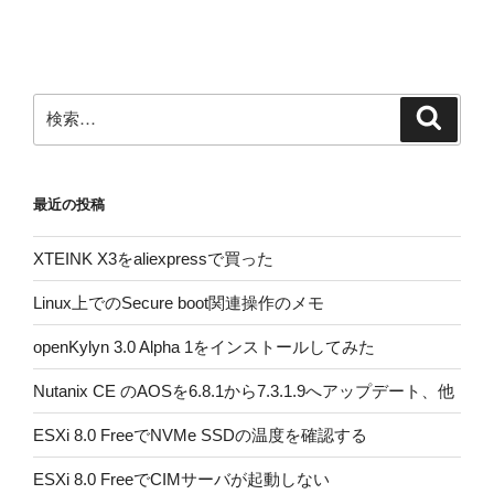
投
ー
稿
シ
ョ
ン
検
検
索
索:
最近の投稿
XTEINK X3をaliexpressで買った
Linux上でのSecure boot関連操作のメモ
openKylyn 3.0 Alpha 1をインストールしてみた
Nutanix CE のAOSを6.8.1から7.3.1.9へアップデート、他
ESXi 8.0 FreeでNVMe SSDの温度を確認する
ESXi 8.0 FreeでCIMサーバが起動しない