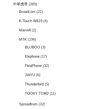
中華携帯
(269)
Broadcom
(22)
K-Touch W619
(4)
Marvell
(2)
MTK
(196)
BLUBOO
(3)
Elephone
(17)
FleaPhone
(32)
JIAYU
(6)
Thunderbird
(5)
TOOKY T1982
(11)
Spreadtrum
(32)