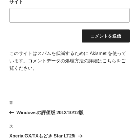
サイト
このサイトはスパムを低減するために Akismet を使って
います。
コメントデータの処理方法の詳細はこちらをご
覧ください
。
投
前
前
稿
の
Windowsの評価版 2012/10/12版
ナ
投
ビ
稿
次
次
ゲ
の
Xperia GX/TXもどき Star LT29i