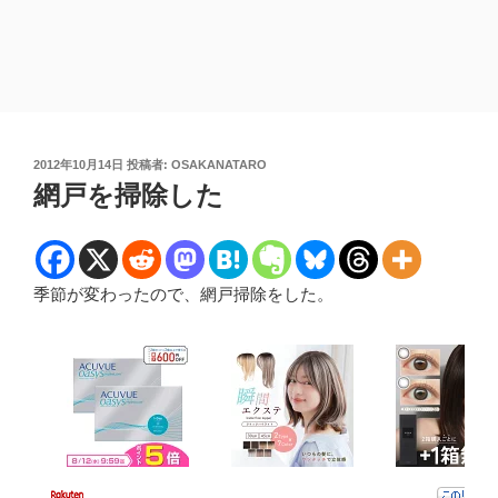
投
2012年10月14日
投稿者:
OSAKANATARO
稿
網戸を掃除した
日:
季節が変わったので、網戸掃除をした。