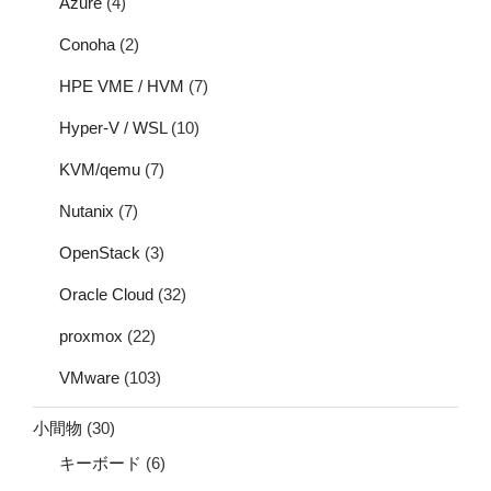
Azure
(4)
Conoha
(2)
HPE VME / HVM
(7)
Hyper-V / WSL
(10)
KVM/qemu
(7)
Nutanix
(7)
OpenStack
(3)
Oracle Cloud
(32)
proxmox
(22)
VMware
(103)
小間物
(30)
キーボード
(6)