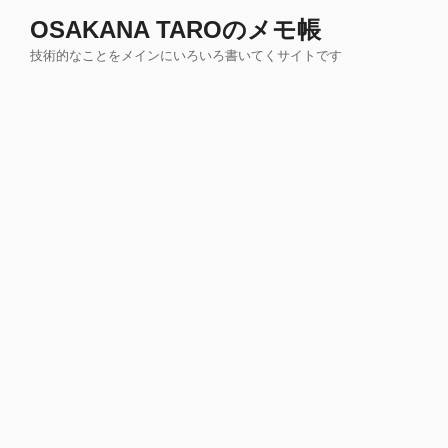
コ
OSAKANA TAROのメモ帳
ン
技術的なことをメインにいろいろ書いてくサイトです
テ
ン
ツ
へ
ス
キ
ッ
プ