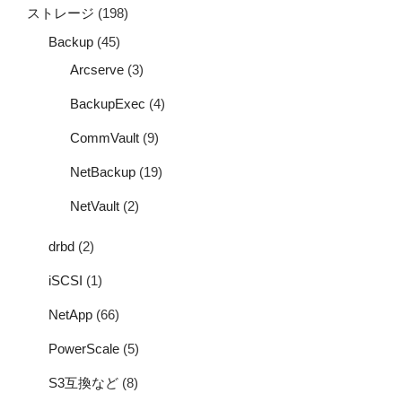
ストレージ
(198)
Backup
(45)
Arcserve
(3)
BackupExec
(4)
CommVault
(9)
NetBackup
(19)
NetVault
(2)
drbd
(2)
iSCSI
(1)
NetApp
(66)
PowerScale
(5)
S3互換など
(8)