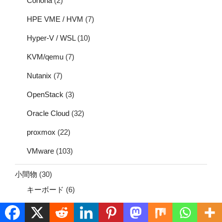
Conoha
(2)
HPE VME / HVM
(7)
Hyper-V / WSL
(10)
KVM/qemu
(7)
Nutanix
(7)
OpenStack
(3)
Oracle Cloud
(32)
proxmox
(22)
VMware
(103)
小間物
(30)
キーボード
(6)
コントローラ
(7)