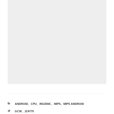
カ
ANDROID
、
CPU
、
INGENIC
、
MIPS
、
MIPS ANDROID
テ
タ
GCW
、
JZ4770
ゴ