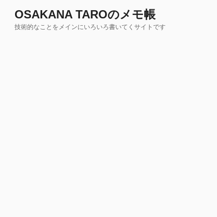
コ
OSAKANA TAROのメモ帳
ン
技術的なことをメインにいろいろ書いてくサイトです
テ
ン
ツ
へ
ス
キ
ッ
プ