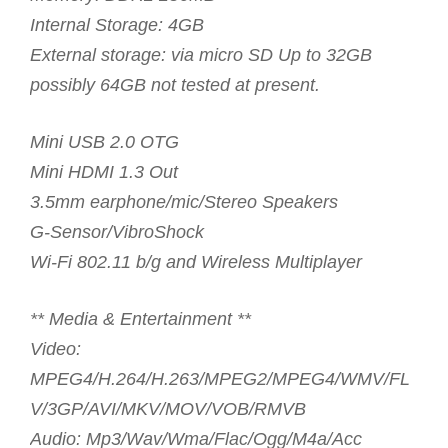
Internal Storage: 4GB
External storage: via micro SD Up to 32GB
possibly 64GB not tested at present.
Mini USB 2.0 OTG
Mini HDMI 1.3 Out
3.5mm earphone/mic/Stereo Speakers
G-Sensor/VibroShock
Wi-Fi 802.11 b/g and Wireless Multiplayer
** Media & Entertainment **
Video:
MPEG4/H.264/H.263/MPEG2/MPEG4/WMV/FL
V/3GP/AVI/MKV/MOV/VOB/RMVB
Audio: Mp3/Wav/Wma/Flac/Ogg/M4a/Acc