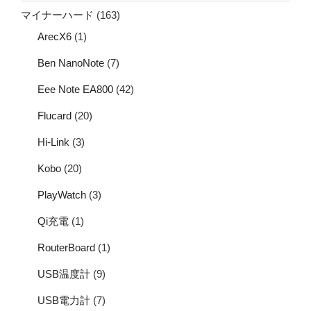
マイナーハード
(163)
ArecX6
(1)
Ben NanoNote
(7)
Eee Note EA800
(42)
Flucard
(20)
Hi-Link
(3)
Kobo
(20)
PlayWatch
(3)
Qi充電
(1)
RouterBoard
(1)
USB温度計
(9)
USB電力計
(7)