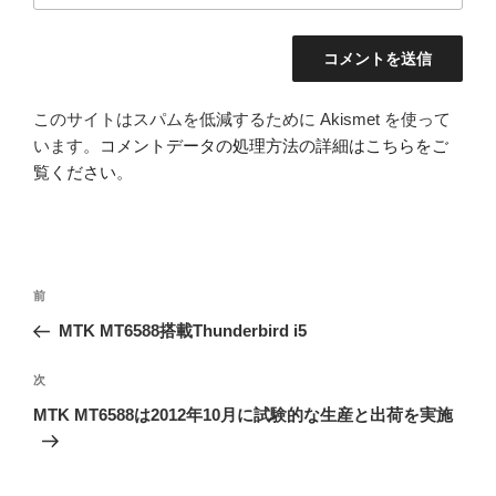
このサイトはスパムを低減するために Akismet を使って
います。
コメントデータの処理方法の詳細はこちらをご
覧ください
。
投
前
前
稿
の
MTK MT6588搭載Thunderbird i5
ナ
投
ビ
稿
次
次
ゲ
の
MTK MT6588は2012年10月に試験的な生産と出荷を実施
投
ー
稿
シ