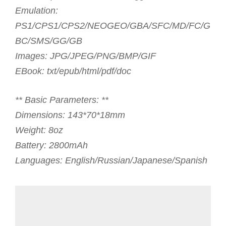
Emulation:
PS1/CPS1/CPS2/NEOGEO/GBA/SFC/MD/FC/G
BC/SMS/GG/GB
Images: JPG/JPEG/PNG/BMP/GIF
EBook: txt/epub/html/pdf/doc
** Basic Parameters: **
Dimensions: 143*70*18mm
Weight: 8oz
Battery: 2800mAh
Languages: English/Russian/Japanese/Spanish