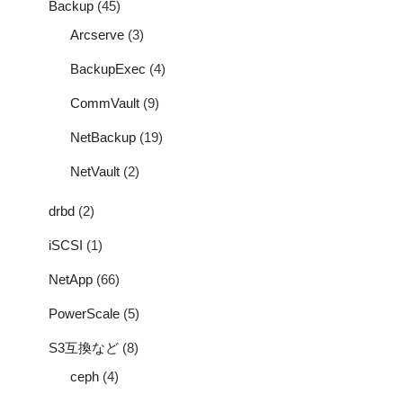
Backup
(45)
Arcserve
(3)
BackupExec
(4)
CommVault
(9)
NetBackup
(19)
NetVault
(2)
drbd
(2)
iSCSI
(1)
NetApp
(66)
PowerScale
(5)
S3互換など
(8)
ceph
(4)