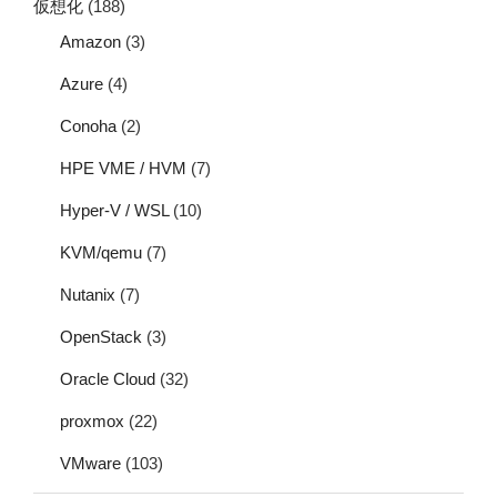
仮想化
(188)
Amazon
(3)
Azure
(4)
Conoha
(2)
HPE VME / HVM
(7)
Hyper-V / WSL
(10)
KVM/qemu
(7)
Nutanix
(7)
OpenStack
(3)
Oracle Cloud
(32)
proxmox
(22)
VMware
(103)