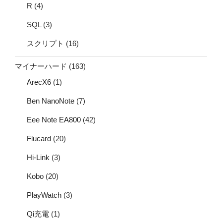
R
(4)
SQL
(3)
スクリプト
(16)
マイナーハード
(163)
ArecX6
(1)
Ben NanoNote
(7)
Eee Note EA800
(42)
Flucard
(20)
Hi-Link
(3)
Kobo
(20)
PlayWatch
(3)
Qi充電
(1)