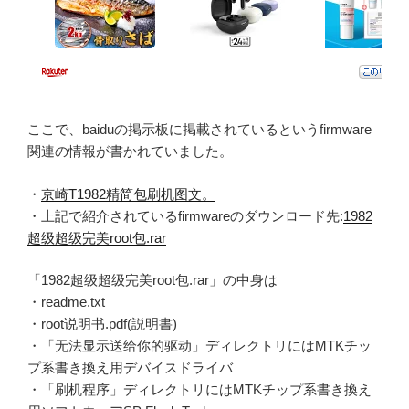
ここで、baiduの掲示板に掲載されているというfirmware
関連の情報が書かれていました。
・
京崎T1982精简包刷机图文。
・上記で紹介されているfirmwareのダウンロード先:
1982
超级超级完美root包.rar
「1982超级超级完美root包.rar」の中身は
・readme.txt
・root说明书.pdf(説明書)
・「无法显示送给你的驱动」ディレクトリにはMTKチッ
プ系書き換え用デバイスドライバ
・「刷机程序」ディレクトリにはMTKチップ系書き換え