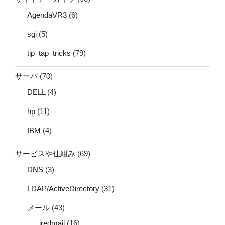
AgendaVR3
(6)
sgi
(5)
tip_tap_tricks
(79)
サーバ
(70)
DELL
(4)
hp
(11)
IBM
(4)
サービスや仕組み
(69)
DNS
(3)
LDAP/ActiveDirectory
(31)
メール
(43)
iredmail
(16)