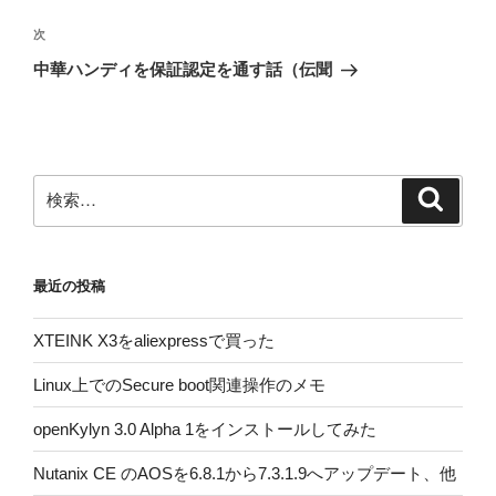
ナ
投
ビ
稿
次
次
ゲ
の
中華ハンディを保証認定を通す話（伝聞
投
ー
稿
シ
ョ
ン
検
検
索
索:
最近の投稿
XTEINK X3をaliexpressで買った
Linux上でのSecure boot関連操作のメモ
openKylyn 3.0 Alpha 1をインストールしてみた
Nutanix CE のAOSを6.8.1から7.3.1.9へアップデート、他