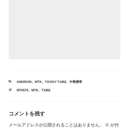
カ
ANDROID
、
MTK
、
TOOKY T1982
、
中華携帯
テ
タ
MT6575
、
MTK
、
T1982
ゴ
グ
リ
ー
コメントを残す
メールアドレスが公開されることはありません。
※
が付