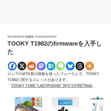
投
2012年9月3日
投稿者:
OSAKANATARO
稿
TOOKY T1982のfirmwareを入手し
日:
た
ロシアのMTK系の情報を扱ったフォーラムで、TOOKY
T1982に関するスレッドがあります。
「
TOOKY T1982 “LADYPHONE” [IPS”3.5″RETINA]
」