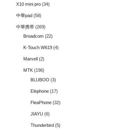
X10 mini pro
(34)
中華pad
(58)
中華携帯
(269)
Broadcom
(22)
K-Touch W619
(4)
Marvell
(2)
MTK
(196)
BLUBOO
(3)
Elephone
(17)
FleaPhone
(32)
JIAYU
(6)
Thunderbird
(5)