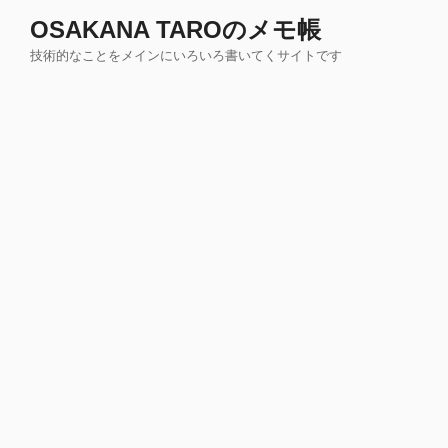
コ
OSAKANA TAROのメモ帳
ン
技術的なことをメインにいろいろ書いてくサイトです
テ
ン
ツ
へ
ス
キ
ッ
プ