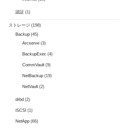
認証
(1)
ストレージ
(198)
Backup
(45)
Arcserve
(3)
BackupExec
(4)
CommVault
(9)
NetBackup
(19)
NetVault
(2)
drbd
(2)
iSCSI
(1)
NetApp
(66)