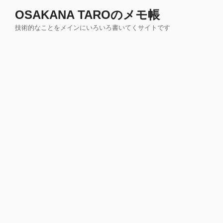
コ
OSAKANA TAROのメモ帳
ン
技術的なことをメインにいろいろ書いてくサイトです
テ
ン
ツ
へ
ス
キ
ッ
プ