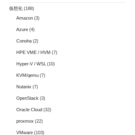
仮想化
(188)
Amazon
(3)
Azure
(4)
Conoha
(2)
HPE VME / HVM
(7)
Hyper-V / WSL
(10)
KVM/qemu
(7)
Nutanix
(7)
OpenStack
(3)
Oracle Cloud
(32)
proxmox
(22)
VMware
(103)