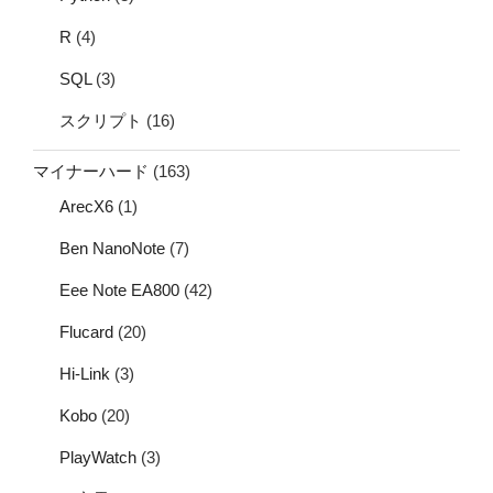
R
(4)
SQL
(3)
スクリプト
(16)
マイナーハード
(163)
ArecX6
(1)
Ben NanoNote
(7)
Eee Note EA800
(42)
Flucard
(20)
Hi-Link
(3)
Kobo
(20)
PlayWatch
(3)