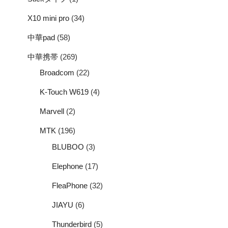
X10 mini pro
(34)
中華pad
(58)
中華携帯
(269)
Broadcom
(22)
K-Touch W619
(4)
Marvell
(2)
MTK
(196)
BLUBOO
(3)
Elephone
(17)
FleaPhone
(32)
JIAYU
(6)
Thunderbird
(5)