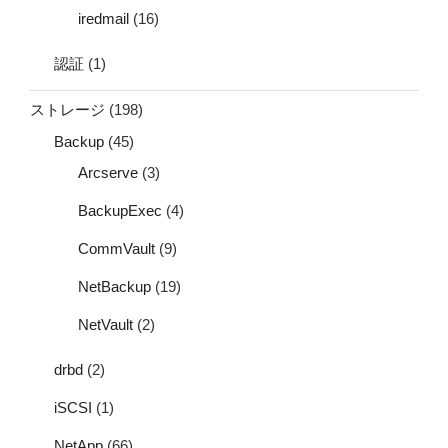
iredmail
(16)
認証
(1)
ストレージ
(198)
Backup
(45)
Arcserve
(3)
BackupExec
(4)
CommVault
(9)
NetBackup
(19)
NetVault
(2)
drbd
(2)
iSCSI
(1)
NetApp
(66)