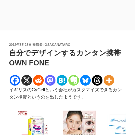
投
2012年8月28日
投稿者:
OSAKANATARO
稿
自分でデザインするカンタン携帯
日:
OWN FONE
イギリスの
CyCell
という会社がカスタマイズできるカン
タン携帯というのを出したようです。