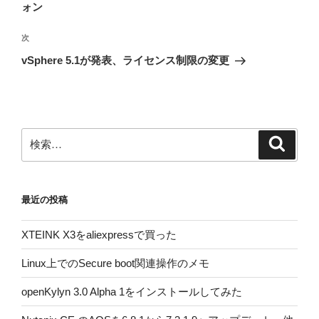
投
ォン
ビ
稿
ゲ
次
次
の
ー
vSphere 5.1が発表、ライセンス制限の変更
投
シ
稿
ョ
ン
検
検
索
索:
最近の投稿
XTEINK X3をaliexpressで買った
Linux上でのSecure boot関連操作のメモ
openKylyn 3.0 Alpha 1をインストールしてみた