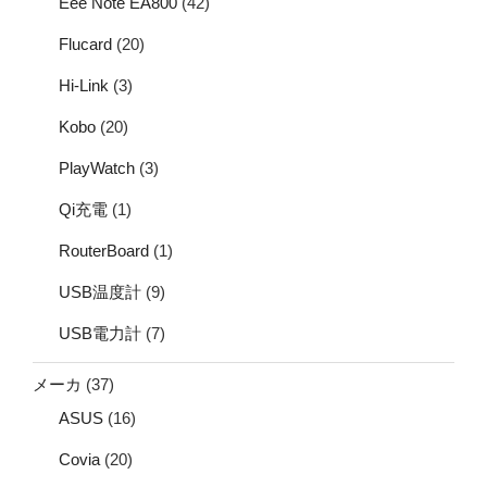
Eee Note EA800
(42)
Flucard
(20)
Hi-Link
(3)
Kobo
(20)
PlayWatch
(3)
Qi充電
(1)
RouterBoard
(1)
USB温度計
(9)
USB電力計
(7)
メーカ
(37)
ASUS
(16)
Covia
(20)