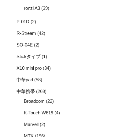
ronzi A3
(39)
P-01D
(2)
R-Stream
(42)
SO-04E
(2)
Stickタイプ
(1)
X10 mini pro
(34)
中華pad
(58)
中華携帯
(269)
Broadcom
(22)
K-Touch W619
(4)
Marvell
(2)
MTK
(196)