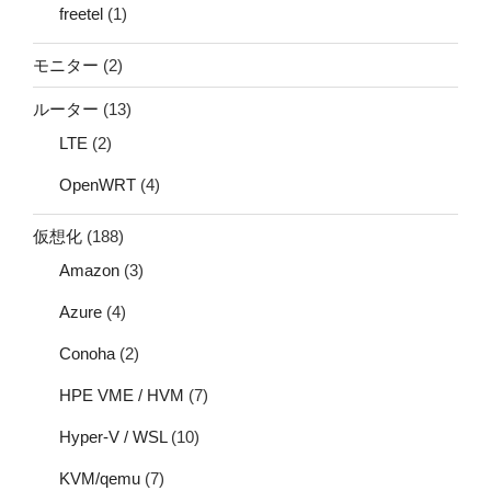
freetel
(1)
モニター
(2)
ルーター
(13)
LTE
(2)
OpenWRT
(4)
仮想化
(188)
Amazon
(3)
Azure
(4)
Conoha
(2)
HPE VME / HVM
(7)
Hyper-V / WSL
(10)
KVM/qemu
(7)