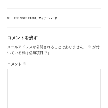
カ
EEE NOTE EA800
、
マイナーハード
テ
ゴ
リ
ー
コメントを残す
メールアドレスが公開されることはありません。
※
が付
いている欄は必須項目です
コメント
※