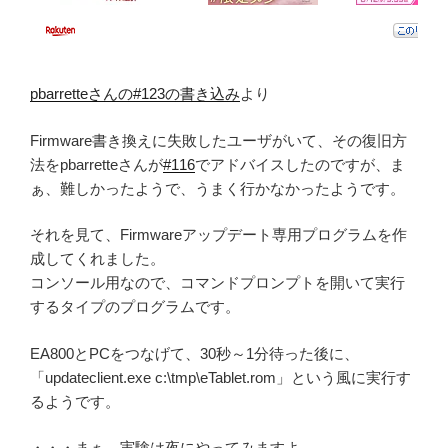
pbarretteさんの#123の書き込み
より
Firmware書き換えに失敗したユーザがいて、その復旧方
法をpbarretteさんが
#116
でアドバイスしたのですが、ま
ぁ、難しかったようで、うまく行かなかったようです。
それを見て、Firmwareアップデート専用プログラムを作
成してくれました。
コンソール用なので、コマンドプロンプトを開いて実行
するタイプのプログラムです。
EA800とPCをつなげて、30秒～1分待った後に、
「updateclient.exe c:\tmp\eTablet.rom」という風に実行す
るようです。
・・・まぁ、実験は夜にやってみますよ。