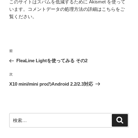
このサイトはスパムを低減するために Akismet を使って
います。
コメントデータの処理方法の詳細はこちらをご
覧ください
。
投
前
前
稿
の
FleaLine Lightを使ってみる その2
ナ
投
ビ
稿
次
次
ゲ
の
X10 mini/mini proのAndroid 2.2/2.3対応
投
ー
稿
シ
ョ
ン
検
検
索
索: