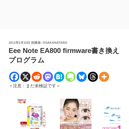
投
2011年2月10日
投稿者:
OSAKANATARO
稿
Eee Note EA800 firmware書き換え
日:
プログラム
＜注意：まだ未検証です＞