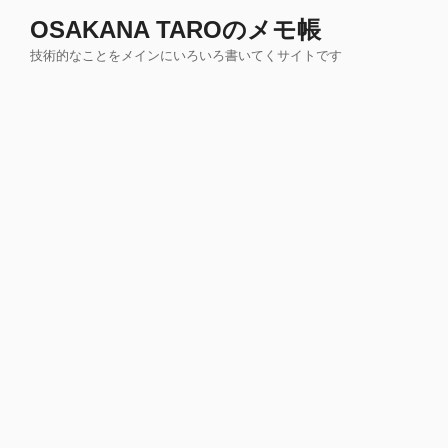
コ
OSAKANA TAROのメモ帳
ン
技術的なことをメインにいろいろ書いてくサイトです
テ
ン
ツ
へ
ス
キ
ッ
プ