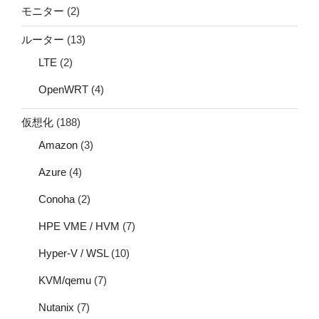
モニター
(2)
ルーター
(13)
LTE
(2)
OpenWRT
(4)
仮想化
(188)
Amazon
(3)
Azure
(4)
Conoha
(2)
HPE VME / HVM
(7)
Hyper-V / WSL
(10)
KVM/qemu
(7)
Nutanix
(7)