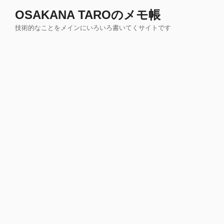
コ
OSAKANA TAROのメモ帳
ン
技術的なことをメインにいろいろ書いてくサイトです
テ
ン
ツ
へ
ス
キ
ッ
プ