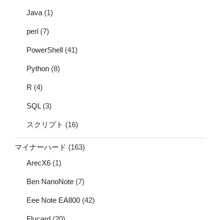
Java
(1)
perl
(7)
PowerShell
(41)
Python
(8)
R
(4)
SQL
(3)
スクリプト
(16)
マイナーハード
(163)
ArecX6
(1)
Ben NanoNote
(7)
Eee Note EA800
(42)
Flucard
(20)