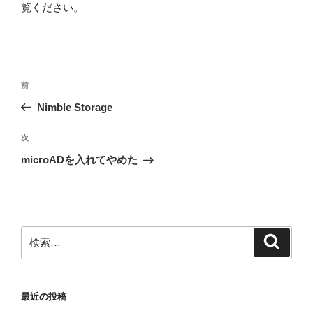
覧ください
。
投
前
前
稿
の
Nimble Storage
ナ
投
ビ
稿
次
次
ゲ
の
microADを入れてやめた
投
ー
稿
シ
ョ
ン
検
検
索
索:
最近の投稿