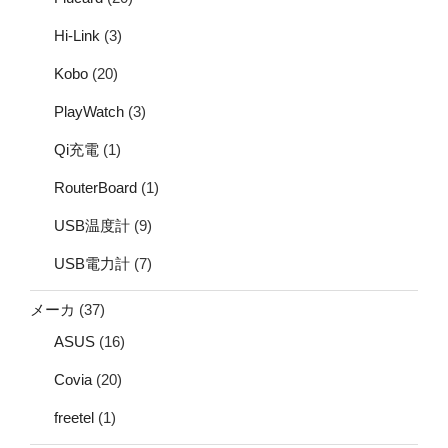
Hi-Link
(3)
Kobo
(20)
PlayWatch
(3)
Qi充電
(1)
RouterBoard
(1)
USB温度計
(9)
USB電力計
(7)
メーカ
(37)
ASUS
(16)
Covia
(20)
freetel
(1)