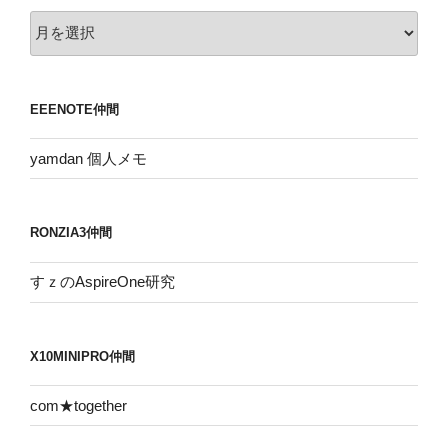
ア
ー
カ
イ
EEENOTE仲間
ブ
yamdan 個人メモ
RONZIA3仲間
すｚのAspireOne研究
X10MINIPRO仲間
com★together