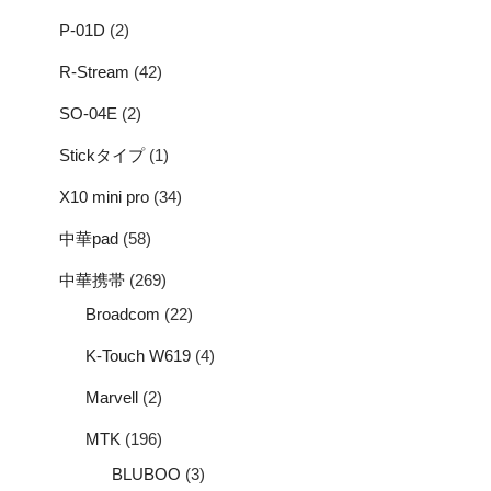
P-01D
(2)
R-Stream
(42)
SO-04E
(2)
Stickタイプ
(1)
X10 mini pro
(34)
中華pad
(58)
中華携帯
(269)
Broadcom
(22)
K-Touch W619
(4)
Marvell
(2)
MTK
(196)
BLUBOO
(3)