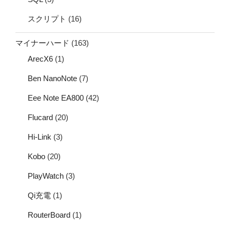
スクリプト
(16)
マイナーハード
(163)
ArecX6
(1)
Ben NanoNote
(7)
Eee Note EA800
(42)
Flucard
(20)
Hi-Link
(3)
Kobo
(20)
PlayWatch
(3)
Qi充電
(1)
RouterBoard
(1)