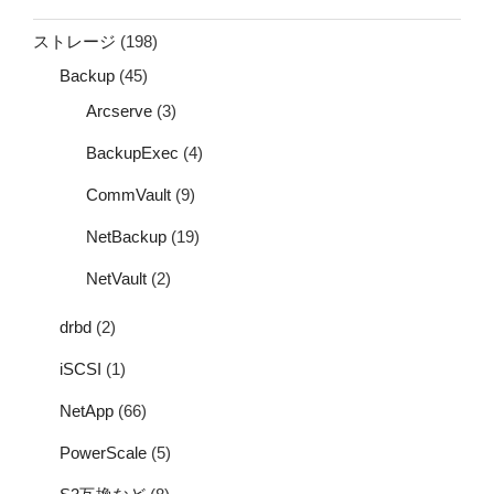
ストレージ
(198)
Backup
(45)
Arcserve
(3)
BackupExec
(4)
CommVault
(9)
NetBackup
(19)
NetVault
(2)
drbd
(2)
iSCSI
(1)
NetApp
(66)
PowerScale
(5)