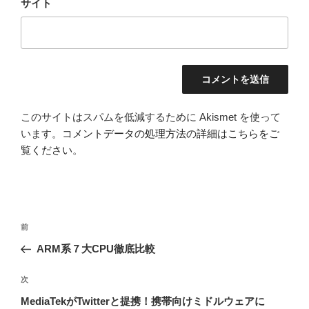
サイト
このサイトはスパムを低減するために Akismet を使って
います。
コメントデータの処理方法の詳細はこちらをご
覧ください
。
投
前
前
稿
の
ARM系７大CPU徹底比較
ナ
投
ビ
稿
次
次
ゲ
の
MediaTekがTwitterと提携！携帯向けミドルウェアに