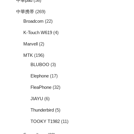
中華pad
(58)
中華携帯
(269)
Broadcom
(22)
K-Touch W619
(4)
Marvell
(2)
MTK
(196)
BLUBOO
(3)
Elephone
(17)
FleaPhone
(32)
JIAYU
(6)
Thunderbird
(5)
TOOKY T1982
(11)