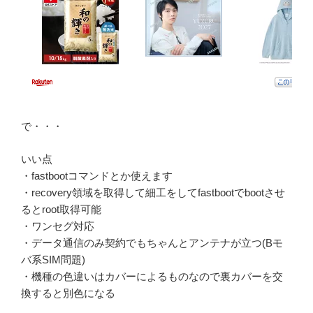
で・・・
いい点
・fastbootコマンドとか使えます
・recovery領域を取得して細工をしてfastbootでbootさせ
るとroot取得可能
・ワンセグ対応
・データ通信のみ契約でもちゃんとアンテナが立つ(Bモ
バ系SIM問題)
・機種の色違いはカバーによるものなので裏カバーを交
換すると別色になる