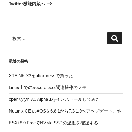
投
ー
Twitter機能内蔵へ
稿
シ
ョ
ン
検
検
索
索:
最近の投稿
XTEINK X3をaliexpressで買った
Linux上でのSecure boot関連操作のメモ
openKylyn 3.0 Alpha 1をインストールしてみた
Nutanix CE のAOSを6.8.1から7.3.1.9へアップデート、他
ESXi 8.0 FreeでNVMe SSDの温度を確認する