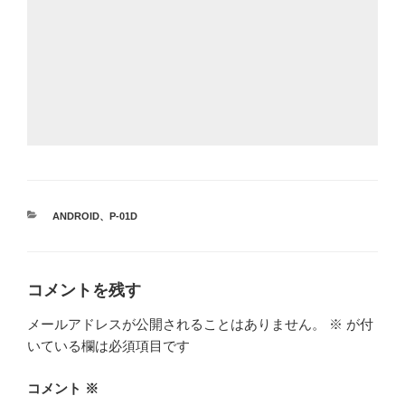
カ
ANDROID
、
P-01D
テ
ゴ
リ
ー
コメントを残す
メールアドレスが公開されることはありません。
※
が付
いている欄は必須項目です
コメント
※