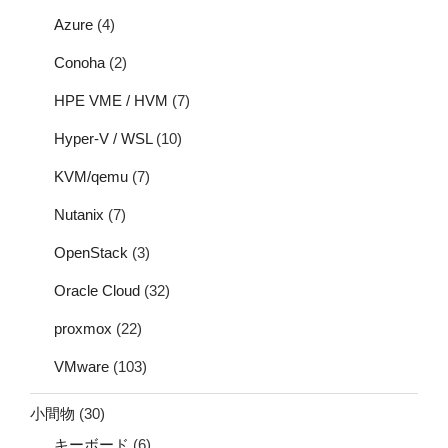
Azure
(4)
Conoha
(2)
HPE VME / HVM
(7)
Hyper-V / WSL
(10)
KVM/qemu
(7)
Nutanix
(7)
OpenStack
(3)
Oracle Cloud
(32)
proxmox
(22)
VMware
(103)
小間物
(30)
キーボード
(6)