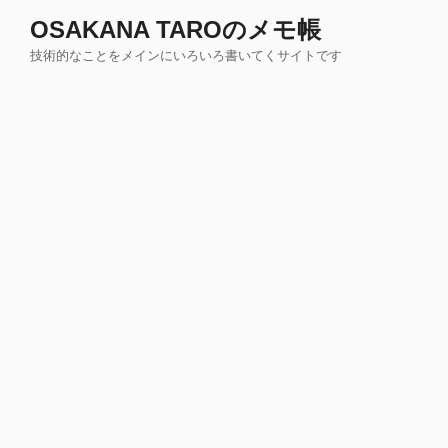
コ
OSAKANA TAROのメモ帳
ン
技術的なことをメインにいろいろ書いてくサイトです
テ
ン
ツ
へ
ス
キ
ッ
プ