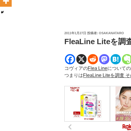
投
2011年1月27日
投稿者:
OSAKANATARO
稿
FleaLine Liteを
日:
コヴィアの
Flea Line
についての
つまりは
FleaLine Liteを調査 