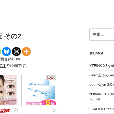
検
調査 その2
索:
最近の投稿
調査続行中
その1
の続編です。
XTEINK X3をa
Linux上でのSe
openKylyn 
Nutanix CE
ト、他
ESXi 8.0 F