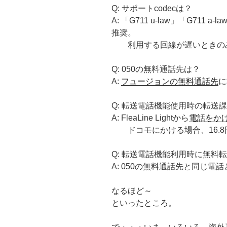
Q: サポートcodecは？
A: 「G711 u-law」「G711 a
推奨。
利用する回線が遅いときのみ
Q: 050の無料通話先は？
A:
フュージョンの無料通話先
に
Q: 転送電話機能使用時の転送
A: FleaLine Lightから
電話をか
ドコモにかける場合、16.8円
Q: 転送電話機能利用時に無料
A: 050の無料通話先と同じ電
なるほど～
といったところ。