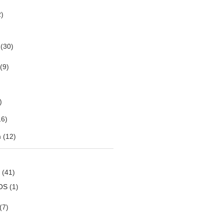
)
(30)
(9)
)
6)
m
(12)
(41)
OS
(1)
(7)