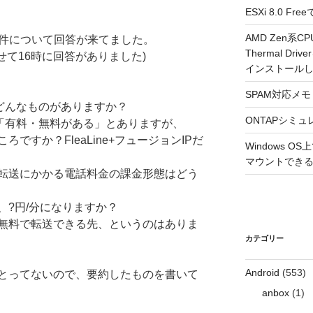
ESXi 8.0 
AMD Zen系CP
た件について回答が来てました。
Thermal Driv
せて16時に回答がありました)
インストール
SPAM対応メモ 2
はどんなものがありますか？
ONTAPシミュ
、「有料・無料がある」とありますが、
すか？FleaLine+フュージョンIPだ
Windows 
マウントできるよ
転送にかかる電話料金の課金形態はどう
?円/分になりますか？
無料で転送できる先、というのはありま
カテゴリー
Android
(553)
とってないので、要約したものを書いて
anbox
(1)