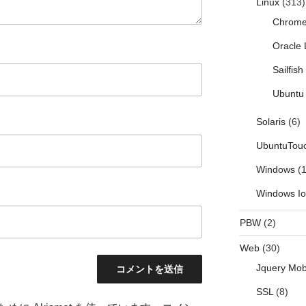
Linux
(313)
Chrom
Oracle 
Sailfis
Ubuntu 
Solaris
(6)
UbuntuTou
Windows
(1
Windows I
PBW
(2)
Web
(30)
Jquery Mob
SSL
(8)