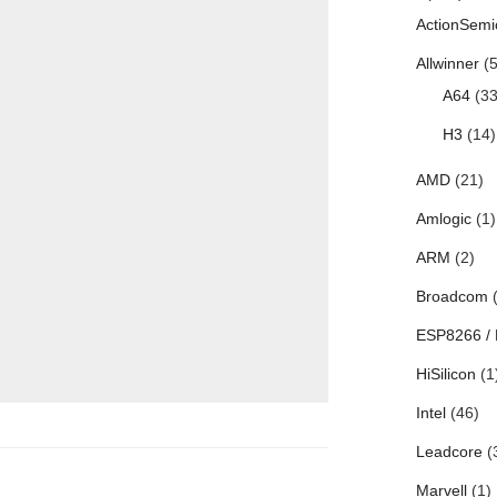
ActionSemi
Allwinner
(5
A64
(33
H3
(14)
AMD
(21)
Amlogic
(1)
ARM
(2)
Broadcom
(
ESP8266 /
HiSilicon
(1
Intel
(46)
Leadcore
(
Marvell
(1)