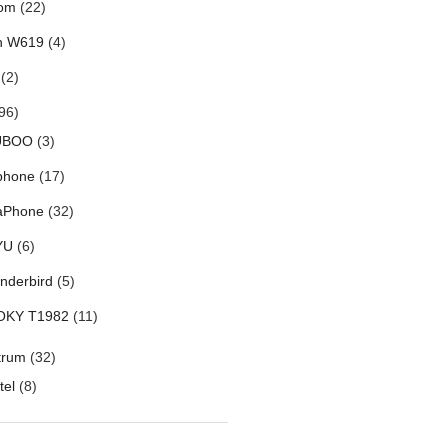
om
(22)
h W619
(4)
(2)
96)
UBOO
(3)
phone
(17)
aPhone
(32)
YU
(6)
nderbird
(5)
OKY T1982
(11)
trum
(32)
tel
(8)