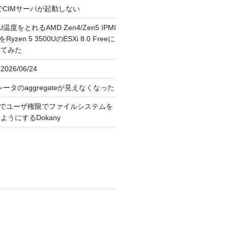
FreeでCIMサーバが起動しない
U温度をとれるAMD Zen4/Zen5 IPMI
erをRyzen 5 3500UのESXi 8.0 Freeに
してみた
026/06/24
レータのaggregateが見えなくなった
OS上でユーザ権限でファイルシステムを
うにするDokany