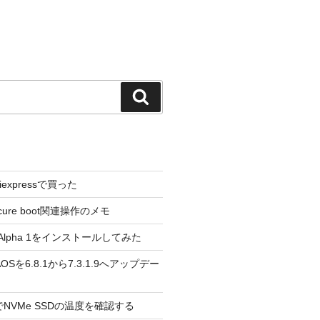
検
索
liexpressで買った
cure boot関連操作のメモ
3.0 Alpha 1をインストールしてみた
 のAOSを6.8.1から7.3.1.9へアップデー
reeでNVMe SSDの温度を確認する