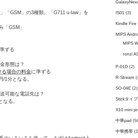
GalaxyNex
-law」「GSM」の3種類。「G711 u-law」を
IS01
(3)
Kindle Fire
「GSM」
MIPS Andro
MIPS W
準ずる
ronzi A
課金形態は？
P-01D
(2)
ける場合の料金
に準ずる
R-Stream
(
/1分となる。
SO-04E
(2)
転送可能な電話先は？
Stickタイプ
話となる。
X10 mini pr
中華pad
(5
中華携帯
(2