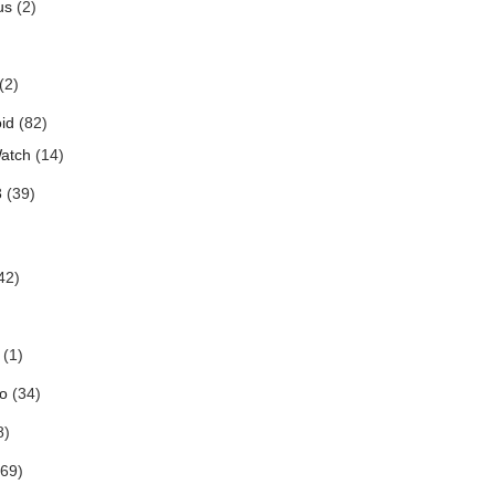
us
(2)
(2)
id
(82)
atch
(14)
3
(39)
42)
(1)
o
(34)
8)
69)