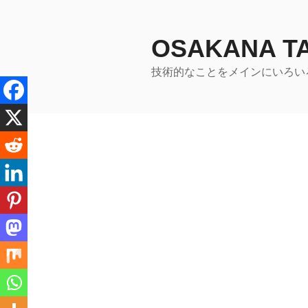
コ
ン
テ
OSAKANA 
ン
技術的なことをメインにいろい
ツ
へ
ス
キ
ッ
プ