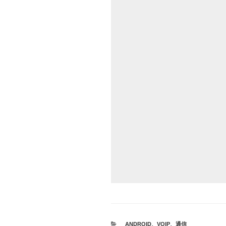
カ
ANDROID
、
VOIP
、
通信