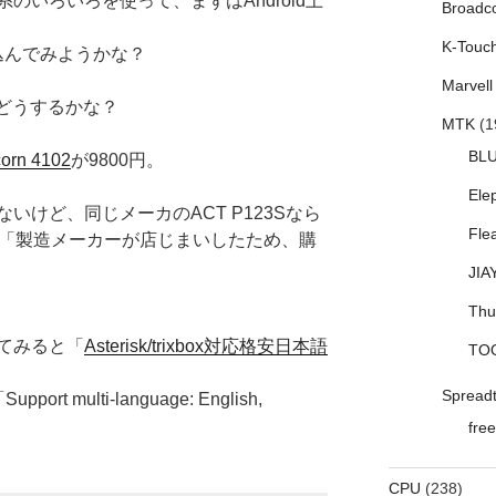
のいろいろを使って、まずはAndroid上
Broadc
K-Touc
し込んでみようかな？
Marvell
はどうするかな？
MTK
(1
BL
orn 4102
が9800円。
Ele
こないけど、同じメーカのACT P123Sなら
Fle
「製造メーカーが店じまいしたため、購
JIA
Thu
探してみると「
Asterisk/trixbox対応格安日本語
TO
Spread
ort multi-language: English,
free
CPU
(238)