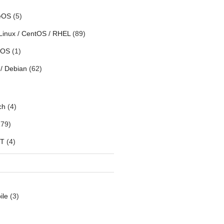
eOS
(5)
Linux / CentOS / RHEL
(89)
h OS
(1)
/ Debian
(62)
ch
(4)
79)
oT
(4)
ile
(3)