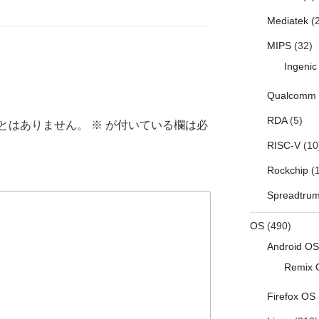
Mediatek
(2
MIPS
(32)
Ingenic
Qualcomm
RDA
(5)
とはありません。
※
が付いている欄は必
RISC-V
(10
Rockchip
(1
Spreadtru
OS
(490)
Android OS
Remix 
Firefox OS