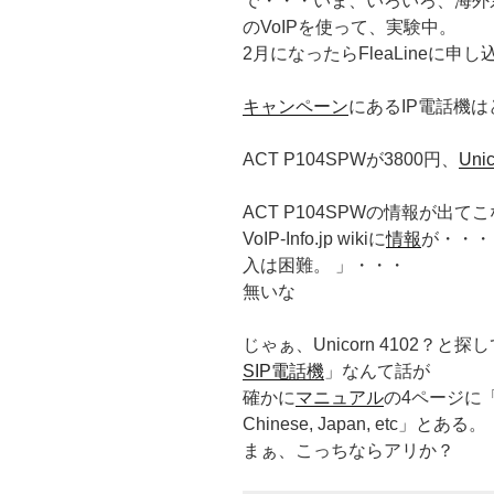
で・・・いま、いろいろ、海外系
のVoIPを使って、実験中。
2月になったらFleaLineに申
キャンペーン
にあるIP電話機
ACT P104SPWが3800円、
Unic
ACT P104SPWの情報が出て
VoIP-Info.jp wikiに
情報
が・・・
入は困難。 」・・・
無いな
じゃぁ、Unicorn 4102？と
SIP電話機
」なんて話が
確かに
マニュアル
の4ページに「Supp
Chinese, Japan, etc」とある。
まぁ、こっちならアリか？