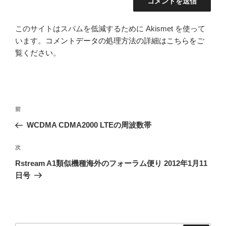
このサイトはスパムを低減するために Akismet を使って
います。
コメントデータの処理方法の詳細はこちらをご
覧ください
。
投
前
前
稿
の
WCDMA CDMA2000 LTEの周波数帯
ナ
投
ビ
稿
次
次
ゲ
の
Rstream A1類似機種海外のフォーラム便り 2012年1月11
投
ー
日号
稿
シ
ョ
ン