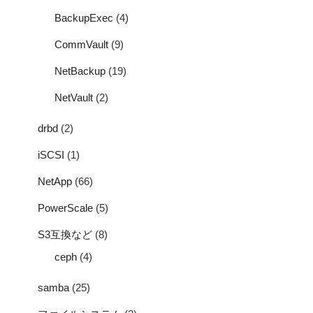
BackupExec
(4)
CommVault
(9)
NetBackup
(19)
NetVault
(2)
drbd
(2)
iSCSI
(1)
NetApp
(66)
PowerScale
(5)
S3互換など
(8)
ceph
(4)
samba
(25)