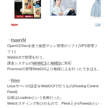
・
HyperVM
OpenVZ/Xenを使う仮想マシン管理のソフト(VPS管理ソ
フト)
WebGUIで管理を行う。
課金システムの
WHMCS
と
AWBS
に対応
Proxmoxの管理WebGUIより格段に上を行ったできばえ。
・
Kloxo
Linuxサーバの設定をWebGUIで行うもの(Hosting Control
Panel)
以前はLxadminという名称だった。
Webホスティング向けのもので、PleskとかcPanelみたい