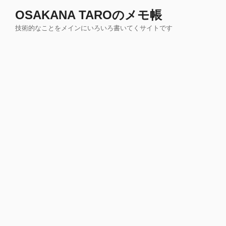
コ
OSAKANA TAROのメモ帳
ン
技術的なことをメインにいろいろ書いてくサイトです
テ
ン
ツ
へ
ス
キ
ッ
プ