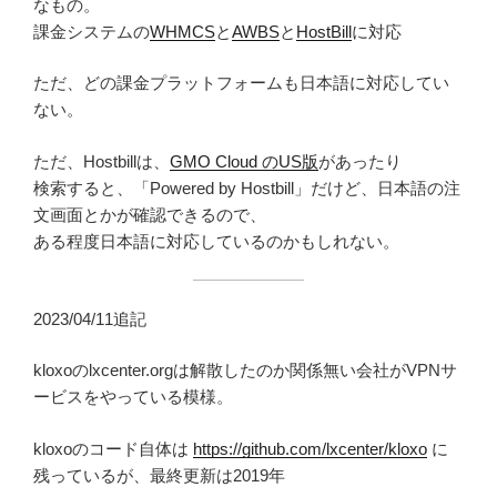
なもの。
課金システムの
WHMCS
と
AWBS
と
HostBill
に対応
ただ、どの課金プラットフォームも日本語に対応してい
ない。
ただ、Hostbillは、
GMO Cloud のUS版
があったり
検索すると、「Powered by Hostbill」だけど、日本語の注
文画面とかが確認できるので、
ある程度日本語に対応しているのかもしれない。
2023/04/11追記
kloxoのlxcenter.orgは解散したのか関係無い会社がVPNサ
ービスをやっている模様。
kloxoのコード自体は
https://github.com/lxcenter/kloxo
に
残っているが、最終更新は2019年