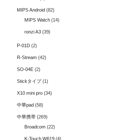
MIPS Android
(82)
MIPS Watch
(14)
ronzi A3
(39)
P-01D
(2)
R-Stream
(42)
SO-04E
(2)
Stickタイプ
(1)
X10 mini pro
(34)
中華pad
(58)
中華携帯
(269)
Broadcom
(22)
K-Touch W619
(4)