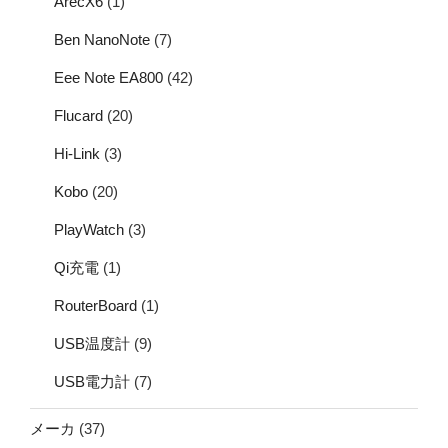
ArecX6
(1)
Ben NanoNote
(7)
Eee Note EA800
(42)
Flucard
(20)
Hi-Link
(3)
Kobo
(20)
PlayWatch
(3)
Qi充電
(1)
RouterBoard
(1)
USB温度計
(9)
USB電力計
(7)
メーカ
(37)