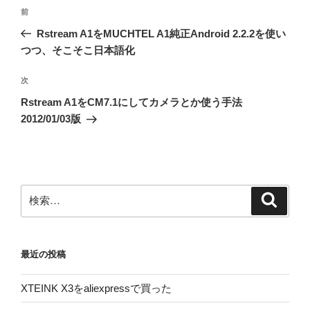
投
前
前
稿
の
Rstream A1をMUCHTEL A1純正Android 2.2.2を使い
ナ
投
つつ、そこそこ日本語化
ビ
稿
ゲ
次
次
の
ー
Rstream A1をCM7.1にしてカメラとか使う手法
投
シ
2012/01/03版
稿
ョ
ン
検
検
索
索:
最近の投稿
XTEINK X3をaliexpressで買った