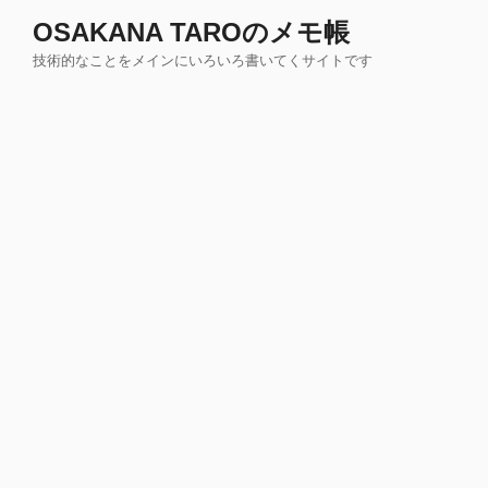
コ
OSAKANA TAROのメモ帳
ン
技術的なことをメインにいろいろ書いてくサイトです
テ
ン
ツ
へ
ス
キ
ッ
プ