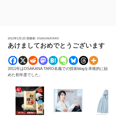
投
2012年1月1日
投稿者:
OSAKANATARO
稿
あけましておめでとうございます
日:
2011年はOSAKANA TARO名義での技術blogを本格的に始
めた初年度でした。