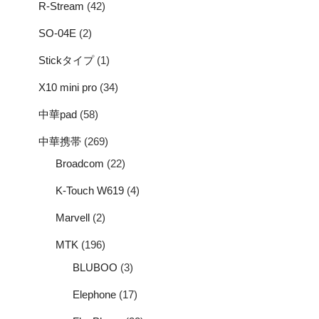
R-Stream
(42)
SO-04E
(2)
Stickタイプ
(1)
X10 mini pro
(34)
中華pad
(58)
中華携帯
(269)
Broadcom
(22)
K-Touch W619
(4)
Marvell
(2)
MTK
(196)
BLUBOO
(3)
Elephone
(17)