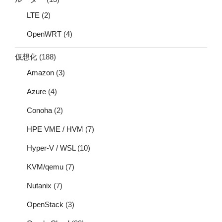
LTE
(2)
OpenWRT
(4)
仮想化
(188)
Amazon
(3)
Azure
(4)
Conoha
(2)
HPE VME / HVM
(7)
Hyper-V / WSL
(10)
KVM/qemu
(7)
Nutanix
(7)
OpenStack
(3)