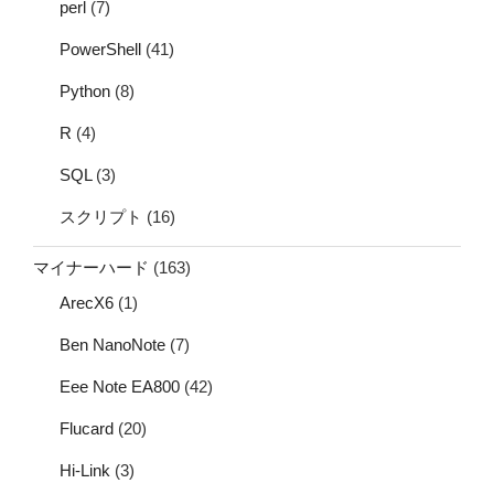
perl
(7)
PowerShell
(41)
Python
(8)
R
(4)
SQL
(3)
スクリプト
(16)
マイナーハード
(163)
ArecX6
(1)
Ben NanoNote
(7)
Eee Note EA800
(42)
Flucard
(20)
Hi-Link
(3)