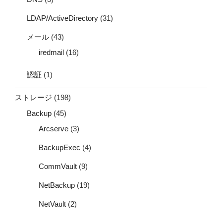
LDAP/ActiveDirectory
(31)
メール
(43)
iredmail
(16)
認証
(1)
ストレージ
(198)
Backup
(45)
Arcserve
(3)
BackupExec
(4)
CommVault
(9)
NetBackup
(19)
NetVault
(2)