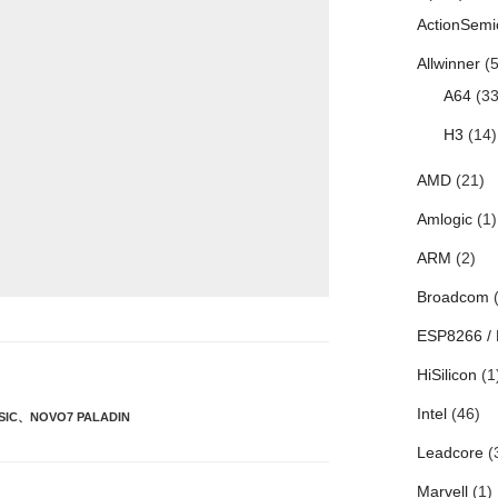
ActionSemi
Allwinner
(5
A64
(33
H3
(14)
AMD
(21)
Amlogic
(1)
ARM
(2)
Broadcom
(
ESP8266 /
HiSilicon
(1
Intel
(46)
SIC
、
NOVO7 PALADIN
Leadcore
(
Marvell
(1)