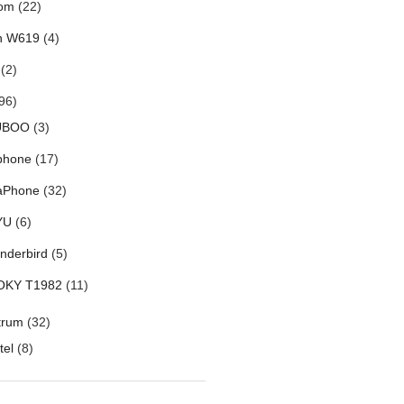
om
(22)
h W619
(4)
(2)
96)
UBOO
(3)
phone
(17)
aPhone
(32)
YU
(6)
nderbird
(5)
OKY T1982
(11)
trum
(32)
tel
(8)