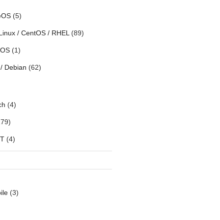
eOS
(5)
Linux / CentOS / RHEL
(89)
h OS
(1)
/ Debian
(62)
ch
(4)
79)
oT
(4)
ile
(3)