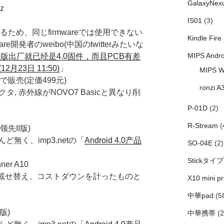
GalaxyNex
z
IS01
(3)
なるため、同じfirmwareでは使用できない
Kindle Fire
e開発者のweibo(中国のtwitterみたいな
MIPS Andro
版出厂就已经是4.0固件，而且PCB有差
(12月23日 11:50)
」
MIPS W
で販売(定価499元)
ronzi A
クタ, 赤外線がNOVO7 Basicと異なり削
P-01D
(2)
R-Stream
(
 领先II版)
く、imp3.netの「
Android 4.0产品
SO-04E
(2)
Stickタイプ
er A10
ICSに載せ替え、コストダウンを計ったものと
X10 mini pr
中華pad
(5
灵版)
中華携帯
(2