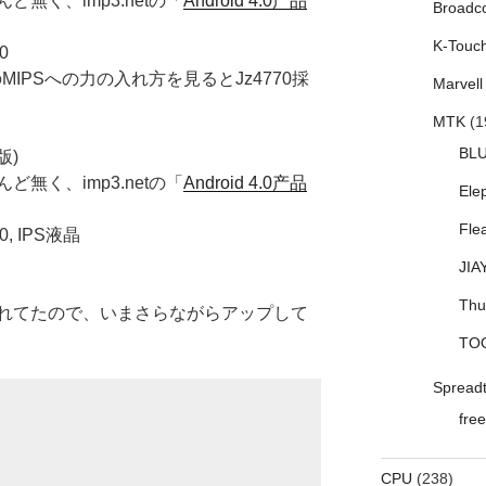
く、imp3.netの「
Android 4.0产品
Broadc
K-Touc
0
MIPSへの力の入れ方を見るとJz4770採
Marvell
MTK
(1
BL
版)
く、imp3.netの「
Android 4.0产品
Ele
Fle
, IPS液晶
JIA
Thu
れてたので、いまさらながらアップして
TO
Spread
free
CPU
(238)