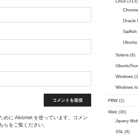
Linux
(313)
Chrom
Oracle 
Sailfis
Ubuntu 
Solaris
(6)
UbuntuTou
Windows
(1
Windows I
PBW
(2)
Web
(30)
に Akismet を使っています。
コメン
Jquery Mob
ちらをご覧ください
。
SSL
(8)