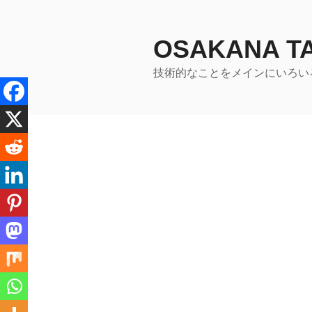
コ
ン
テ
OSAKANA 
ン
技術的なことをメインにいろい
ツ
へ
ス
キ
ッ
プ