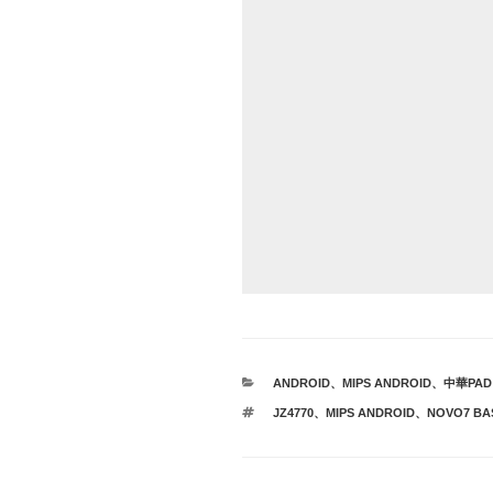
カ
ANDROID
、
MIPS ANDROID
、
中華PAD
テ
タ
JZ4770
、
MIPS ANDROID
、
NOVO7 BA
ゴ
グ
リ
ー