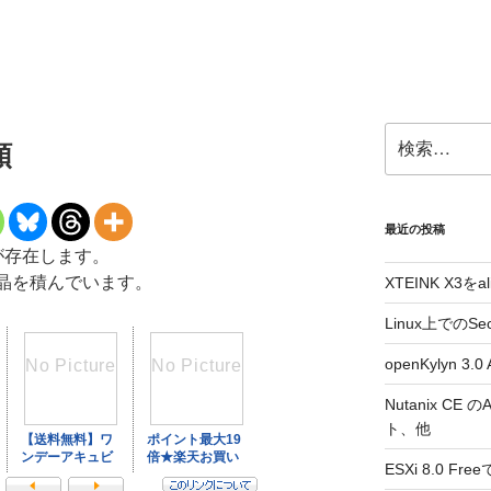
検
類
索:
最近の投稿
が存在します。
液晶を積んでいます。
XTEINK X3をa
Linux上でのSe
openKylyn 
Nutanix CE
ト、他
ESXi 8.0 F