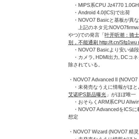
・MIPS系CPU Jz4770 1.0GH
・Android 4.0(ICS)で出荷
・NOVO7 Basicと基板が異
上記のネタ元:NOVO7firmwar
やつ)での発言「
叶开听潮：骑士
别，不能通刷 http://t.cn/Sfg1wu 
・NOVO7 Basicより安い値段
・カメラ, HDMI出力, DCコネ
除されている。
・NOVO7 Advanced II (NOVO7
・未発売なうえに情報がほとんど無
艾诺IPS新品曝光
」がほぼ唯一
・おそらくARM系CPU Allwinn
・NOVO7 Advancedを
想定
・NOVO7 Wizard (NOVO7 精