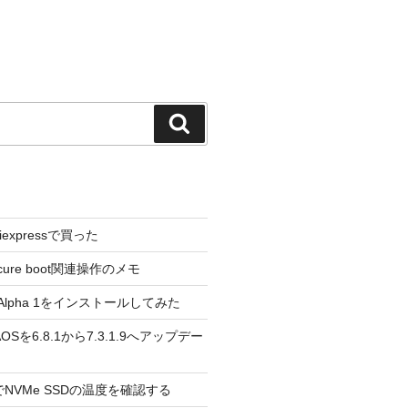
検
索
liexpressで買った
cure boot関連操作のメモ
3.0 Alpha 1をインストールしてみた
 のAOSを6.8.1から7.3.1.9へアップデー
reeでNVMe SSDの温度を確認する