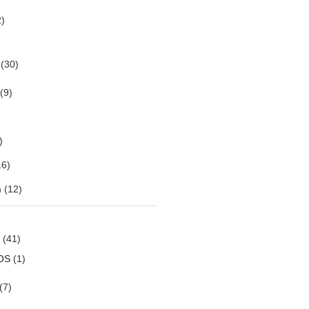
)
(30)
(9)
)
6)
m
(12)
(41)
OS
(1)
(7)