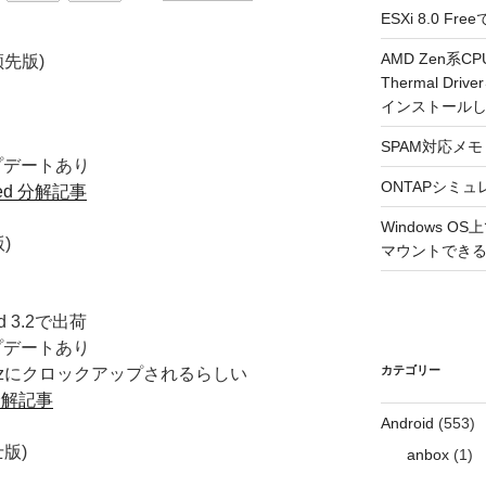
ESXi 8.0 
AMD Zen系CP
 领先版)
Thermal Driv
インストール
SPAM対応メモ 2
アップデートあり
ONTAPシミュ
nced 分解記事
Windows 
版)
マウントできるよ
d 3.2で出荷
アップデートあり
カテゴリー
2GHzにクロックアップされるらしい
 分解記事
Android
(553)
士版)
anbox
(1)