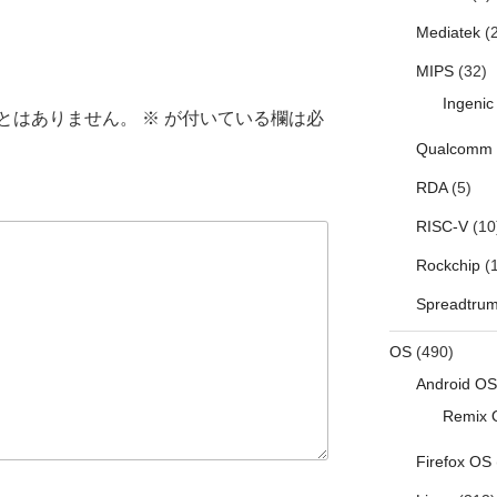
Mediatek
(2
MIPS
(32)
Ingenic
とはありません。
※
が付いている欄は必
Qualcomm
RDA
(5)
RISC-V
(10
Rockchip
(1
Spreadtru
OS
(490)
Android OS
Remix 
Firefox OS