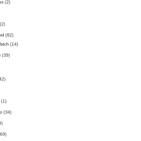
us
(2)
(2)
id
(82)
atch
(14)
3
(39)
42)
(1)
o
(34)
8)
69)