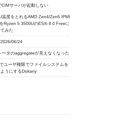
FreeでCIMサーバが起動しない
U温度をとれるAMD Zen4/Zen5 IPMI
erをRyzen 5 3500UのESXi 8.0 Freeに
してみた
026/06/24
レータのaggregateが見えなくなった
OS上でユーザ権限でファイルシステムを
うにするDokany