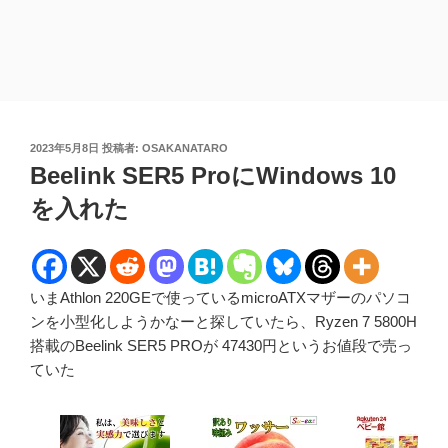
投
2023年5月8日
投稿者:
OSAKANATARO
稿
Beelink SER5 ProにWindows 10
日:
を入れた
いまAthlon 220GEで使っているmicroATXマザーのパソコ
ンを小型化しようかなーと探していたら、Ryzen 7 5800H
搭載のBeelink SER5 PROが 47430円というお値段で売っ
ていた