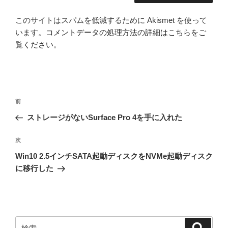
このサイトはスパムを低減するために Akismet を使って
います。
コメントデータの処理方法の詳細はこちらをご
覧ください
。
投
前
前
稿
の
ストレージがないSurface Pro 4を手に入れた
ナ
投
ビ
稿
次
次
ゲ
の
Win10 2.5インチSATA起動ディスクをNVMe起動ディスク
投
ー
に移行した
稿
シ
ョ
ン
検
検