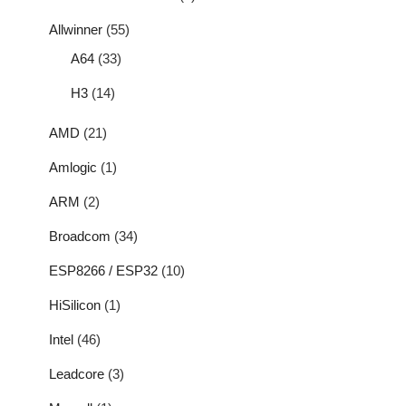
Allwinner
(55)
A64
(33)
H3
(14)
AMD
(21)
Amlogic
(1)
ARM
(2)
Broadcom
(34)
ESP8266 / ESP32
(10)
HiSilicon
(1)
Intel
(46)
Leadcore
(3)