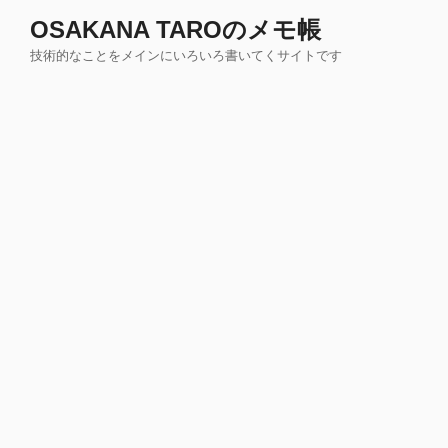
コ
OSAKANA TAROのメモ帳
ン
技術的なことをメインにいろいろ書いてくサイトです
テ
ン
ツ
へ
ス
キ
ッ
プ