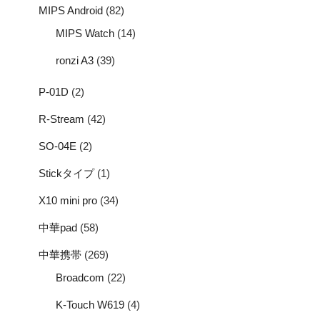
MIPS Android
(82)
MIPS Watch
(14)
ronzi A3
(39)
P-01D
(2)
R-Stream
(42)
SO-04E
(2)
Stickタイプ
(1)
X10 mini pro
(34)
中華pad
(58)
中華携帯
(269)
Broadcom
(22)
K-Touch W619
(4)