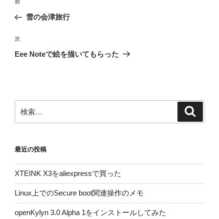
前
前
稿
の
雪の会津旅行
ナ
投
ビ
稿
次
次
ゲ
の
Eee Noteで絵を描いてもらった
投
ー
稿
シ
ョ
ン
検
検
索
索:
最近の投稿
XTEINK X3をaliexpressで買った
Linux上でのSecure boot関連操作のメモ
openKylyn 3.0 Alpha 1をインストールしてみた