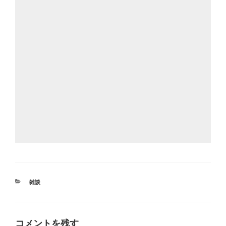
カ
雑談
テ
ゴ
リ
ー
コメントを残す