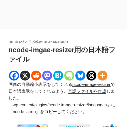
投
2010年12月28日
投稿者:
OSAKANATARO
稿
ncode-imgae-resizer用の日本語フ
日:
ァイル
画像の自動縮小表示をしてくれる
ncode-image-resizer
で
日本語表示をしてくれるよう、
言語ファイルを作成
しま
した。
「wp-content/plugins/ncode-image-resizer/languages」に
「ncode-ja.mo」をコピーしてください。