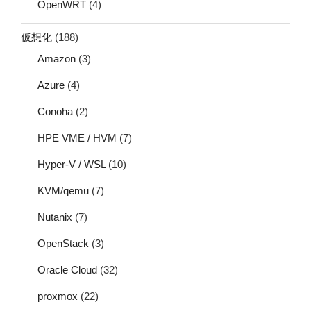
OpenWRT
(4)
仮想化
(188)
Amazon
(3)
Azure
(4)
Conoha
(2)
HPE VME / HVM
(7)
Hyper-V / WSL
(10)
KVM/qemu
(7)
Nutanix
(7)
OpenStack
(3)
Oracle Cloud
(32)
proxmox
(22)