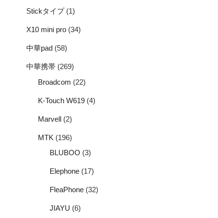
Stickタイプ
(1)
X10 mini pro
(34)
中華pad
(58)
中華携帯
(269)
Broadcom
(22)
K-Touch W619
(4)
Marvell
(2)
MTK
(196)
BLUBOO
(3)
Elephone
(17)
FleaPhone
(32)
JIAYU
(6)