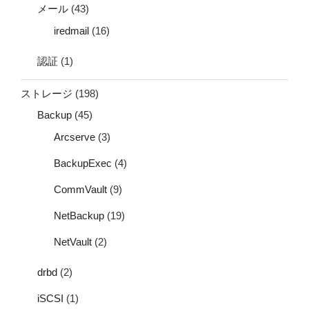
メール
(43)
iredmail
(16)
認証
(1)
ストレージ
(198)
Backup
(45)
Arcserve
(3)
BackupExec
(4)
CommVault
(9)
NetBackup
(19)
NetVault
(2)
drbd
(2)
iSCSI
(1)