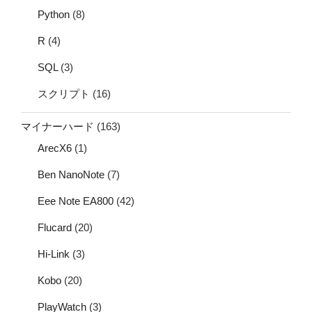
Python
(8)
R
(4)
SQL
(3)
スクリプト
(16)
マイナーハード
(163)
ArecX6
(1)
Ben NanoNote
(7)
Eee Note EA800
(42)
Flucard
(20)
Hi-Link
(3)
Kobo
(20)
PlayWatch
(3)