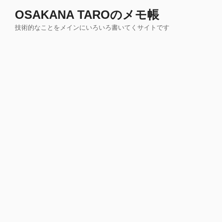
コ
OSAKANA TAROのメモ帳
ン
技術的なことをメインにいろいろ書いてくサイトです
テ
ン
ツ
へ
ス
キ
ッ
プ