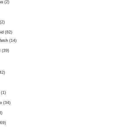
us
(2)
(2)
id
(82)
atch
(14)
3
(39)
42)
(1)
o
(34)
8)
69)