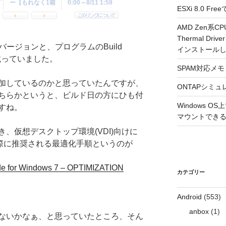
ESXi 8.0 
AMD Zen系CP
Thermal Driv
rverの各バージョンと、プログラムのBuild
インストール
載っていました。
SPAM対応メモ 2
加しているのかと思っていたんですが、
ONTAPシミュ
ちらかというと、ビルド日の方にひも付
Windows 
すね。
マウントできるよ
、仮想デスクトップ環境(VDI)向けに
する際に推奨される最適化手順というのが
de for Windows 7 – OPTIMIZATION
カテゴリー
Android
(553)
anbox
(1)
ないかなぁ、と思っていたところ、そん