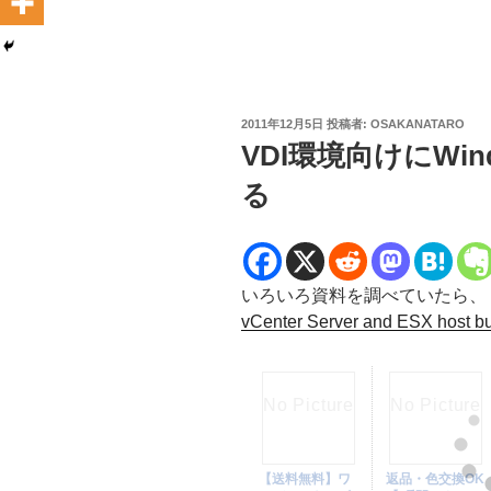
投
2011年12月5日
投稿者:
OSAKANATARO
稿
VDI環境向けにWi
日:
る
いろいろ資料を調べていたら、「VMw
vCenter Server and ESX host bu