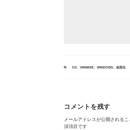
カ
OS
、
VMWARE
、
WINDOWS
、
仮想化
テ
ゴ
リ
ー
コメントを残す
メールアドレスが公開されるこ
須項目です