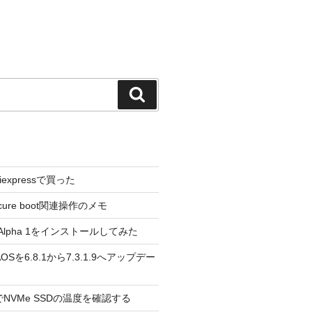
検
索
liexpressで買った
cure boot関連操作のメモ
3.0 Alpha 1をインストールしてみた
 のAOSを6.8.1から7.3.1.9へアップデー
reeでNVMe SSDの温度を確認する