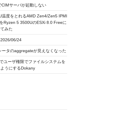
FreeでCIMサーバが起動しない
U温度をとれるAMD Zen4/Zen5 IPMI
erをRyzen 5 3500UのESXi 8.0 Freeに
してみた
026/06/24
レータのaggregateが見えなくなった
OS上でユーザ権限でファイルシステムを
うにするDokany