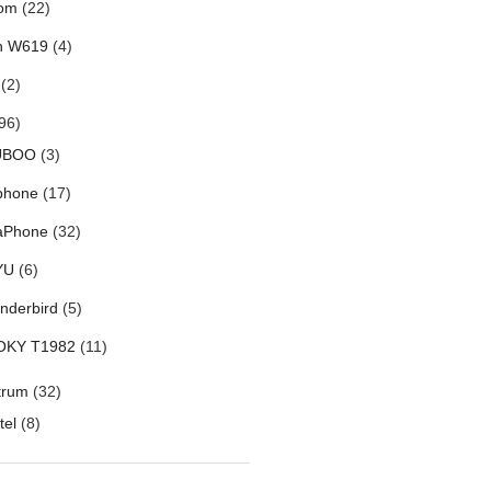
om
(22)
h W619
(4)
(2)
96)
UBOO
(3)
phone
(17)
aPhone
(32)
YU
(6)
nderbird
(5)
OKY T1982
(11)
trum
(32)
tel
(8)