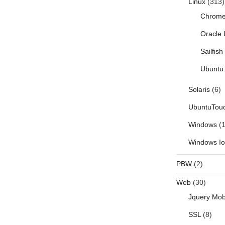
Linux
(313)
稿
Chrom
Oracle 
Sailfis
Ubuntu 
Solaris
(6)
UbuntuTou
Windows
(1
Windows I
PBW
(2)
Web
(30)
Jquery Mob
SSL
(8)