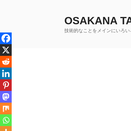
コ
ン
テ
OSAKANA 
ン
技術的なことをメインにいろい
ツ
へ
ス
キ
ッ
プ