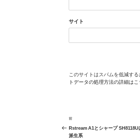
サイト
このサイトはスパムを低減するため
トデータの処理方法の詳細はこ
投
前
前
稿
の
Rstream A1とシャープ SH8118U
投
派生系
ナ