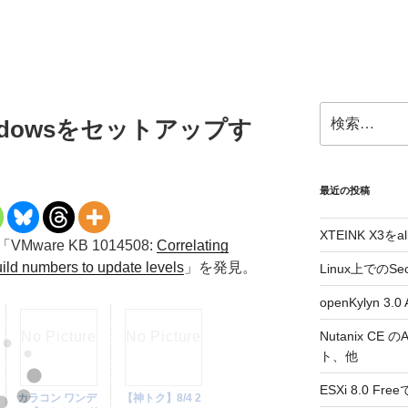
検
ndowsをセットアップす
索:
最近の投稿
XTEINK X3をa
are KB 1014508:
Correlating
ild numbers to update levels
」を発見。
Linux上でのSe
openKylyn 
Nutanix CE
ト、他
ESXi 8.0 F