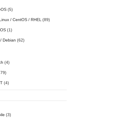
eOS
(5)
Linux / CentOS / RHEL
(89)
h OS
(1)
/ Debian
(62)
ch
(4)
79)
oT
(4)
ile
(3)