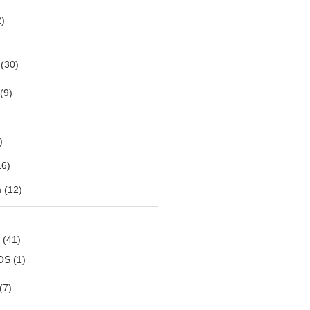
)
(30)
(9)
)
6)
m
(12)
(41)
OS
(1)
(7)