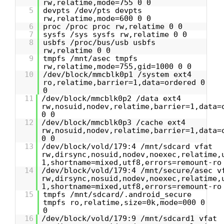
rw,relatime,mode=755 0 0
5
devpts /dev/pts devpts
rw,relatime,mode=600 0 0
6
proc /proc proc rw,relatime 0 0
7
sysfs /sys sysfs rw,relatime 0 0
8
usbfs /proc/bus/usb usbfs
rw,relatime 0 0
9
tmpfs /mnt/asec tmpfs
rw,relatime,mode=755,gid=1000 0 0
10
/dev/block/mmcblk0p1 /system ext4
ro,relatime,barrier=1,data=ordered 0
0
11
/dev/block/mmcblk0p2 /data ext4
rw,nosuid,nodev,relatime,barrier=1,data=
0 0
12
/dev/block/mmcblk0p3 /cache ext4
rw,nosuid,nodev,relatime,barrier=1,data=
0 0
13
/dev/block/vold/179:4 /mnt/sdcard vfat
rw,dirsync,nosuid,nodev,noexec,relatime,
1,shortname=mixed,utf8,errors=remount-ro
14
/dev/block/vold/179:4 /mnt/secure/asec v
rw,dirsync,nosuid,nodev,noexec,relatime,
1,shortname=mixed,utf8,errors=remount-ro
15
tmpfs /mnt/sdcard/.android_secure
tmpfs ro,relatime,size=0k,mode=000 0
0
16
/dev/block/vold/179:9 /mnt/sdcard1 vfat