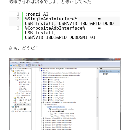
認識させれば治るでしょ、と修正してみた
1
;ronzi A3
2
%SingleAdbInterface% =
USB_Install, USB\VID_18D1&PID_DDDD
3
%CompositeAdbInterface% =
USB_Install,
USB\VID_18D1&PID_DDDD&MI_01
さぁ、どうだ！