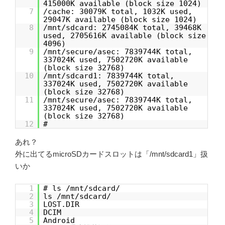
415000K available (block size 1024)
7
/cache: 30079K total, 1032K used,
29047K available (block size 1024)
8
/mnt/sdcard: 2745084K total, 39468K
used, 2705616K available (block size
4096)
9
/mnt/secure/asec: 7839744K total,
337024K used, 7502720K available
(block size 32768)
10
/mnt/sdcard1: 7839744K total,
337024K used, 7502720K available
(block size 32768)
11
/mnt/secure/asec: 7839744K total,
337024K used, 7502720K available
(block size 32768)
12
#
あれ？
外に出てるmicroSDカードスロットは「/mnt/sdcard1」扱
いか
1
# ls /mnt/sdcard/
2
ls /mnt/sdcard/
3
LOST.DIR
4
DCIM
5
Android