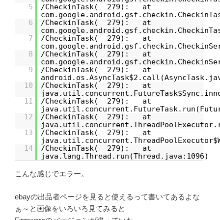
5
/CheckinTask( 279): at
com.google.android.gsf.checkin.CheckinTa
6
/CheckinTask( 279): at
com.google.android.gsf.checkin.CheckinTa
7
/CheckinTask( 279): at
com.google.android.gsf.checkin.CheckinSe
8
/CheckinTask( 279): at
com.google.android.gsf.checkin.CheckinSe
9
/CheckinTask( 279): at
android.os.AsyncTask$2.call(AsyncTask.ja
10
/CheckinTask( 279): at
java.util.concurrent.FutureTask$Sync.inn
11
/CheckinTask( 279): at
java.util.concurrent.FutureTask.run(Futu
12
/CheckinTask( 279): at
java.util.concurrent.ThreadPoolExecutor.
13
/CheckinTask( 279): at
java.util.concurrent.ThreadPoolExecutor$
14
/CheckinTask( 279): at
java.lang.Thread.run(Thread.java:1096)
こんな感じでエラー。
ebayの出品者ページを見ると使えるって書いてあるよな
ぁ～と画像をいろいろ見てみると