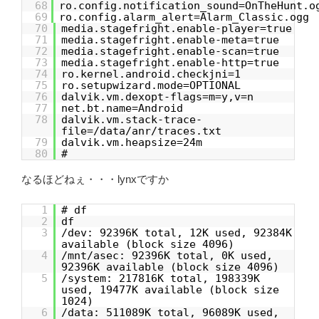
68
ro.config.notification_sound=OnTheHunt.o
69
ro.config.alarm_alert=Alarm_Classic.ogg
70
media.stagefright.enable-player=true
71
media.stagefright.enable-meta=true
72
media.stagefright.enable-scan=true
73
media.stagefright.enable-http=true
74
ro.kernel.android.checkjni=1
75
ro.setupwizard.mode=OPTIONAL
76
dalvik.vm.dexopt-flags=m=y,v=n
77
net.bt.name=Android
78
dalvik.vm.stack-trace-
file=/data/anr/traces.txt
79
dalvik.vm.heapsize=24m
80
#
なるほどねぇ・・・lynxですか
1
# df
2
df
3
/dev: 92396K total, 12K used, 92384K
available (block size 4096)
4
/mnt/asec: 92396K total, 0K used,
92396K available (block size 4096)
5
/system: 217816K total, 198339K
used, 19477K available (block size
1024)
6
/data: 511089K total, 96089K used,