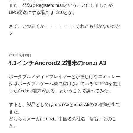
また、発送はRegisterd mailということにしましたが、
UPS発送にする場合は+$10とか。
さて、いつ届くか・・・・・・・それとも届かないのか
ｗ
投
2011年5月13日
稿
4.3インチAndroid2.2端末のronzi A3
日:
ポータブルメディアプレイヤーとか怪しげなエミュレー
タ系ポータブルゲーム機で採用されているJZ4760を使用
したAndroid端末がある、ということで調べてみた。
すると、製品としては
ronzi A3
と
ronzi A5
の２種類が出て
きた。
どちらもメーカは
ronzi
、中国名の社名「溶智」とのこ
と。