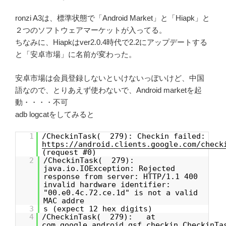
ronzi A3は、標準状態で「Android Market」と「Hiapk」と
２つのソフトウェアマーケットが入ってる。
ちなみに、Hiapkはver2.0.4時代で2.2にアップデートする
と「安卓市場」に名前が変わった。
安卓市場は会員登録しないといけないっぽいけど、中国
語なので、とりあえず使わないで、Android marketを起
動・・・・不可
adb logcatをしてみると
1
/CheckinTask( 279): Checkin failed:
https://android.clients.google.com/check
(request #0)
2
/CheckinTask( 279):
java.io.IOException: Rejected
response from server: HTTP/1.1 400
invalid hardware identifier:
"00.e0.4c.72.ce.1d" is not a valid
MAC addre
3
s (expect 12 hex digits)
4
/CheckinTask( 279): at
com.google.android.gsf.checkin.CheckinTa