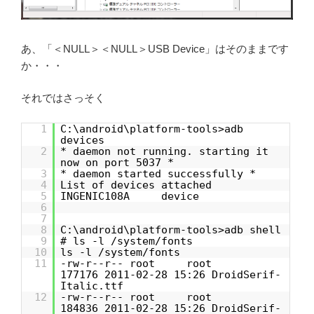
あ、「＜NULL＞＜NULL＞USB Device」はそのままです
か・・・
それではさっそく
1
C:\android\platform-tools>adb
devices
2
* daemon not running. starting it
now on port 5037 *
3
* daemon started successfully *
4
List of devices attached
5
INGENIC108A device
6
7
8
C:\android\platform-tools>adb shell
9
# ls -l /system/fonts
10
ls -l /system/fonts
11
-rw-r--r-- root root
177176 2011-02-28 15:26 DroidSerif-
Italic.ttf
12
-rw-r--r-- root root
184836 2011-02-28 15:26 DroidSerif-