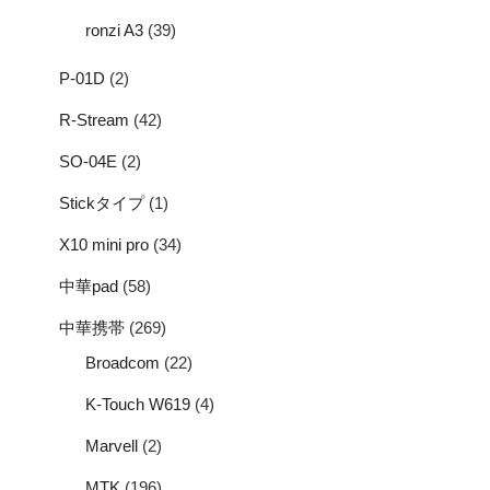
ronzi A3
(39)
P-01D
(2)
R-Stream
(42)
SO-04E
(2)
Stickタイプ
(1)
X10 mini pro
(34)
中華pad
(58)
中華携帯
(269)
Broadcom
(22)
K-Touch W619
(4)
Marvell
(2)
MTK
(196)