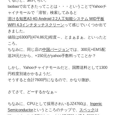
くるけど、$89ぐらい。
taobaoで出てきたってことは・・・ということでYahooチ
ャイナモールで「溶智」検索してみると
溶ける知恵A3 4G Android 2.2人工知能システム MID平板
WIFI 4.3インチタッチスクリーン
って感じでいくつか出て
きました。
値段は6300円(474.86元)程度～、とまぁまぁ、といったと
ころ。
ちなみに、同じ店の
中国バージョン
では、300元+EMS配
送24元だから、+150元がyahoo手数料ってことか？
しかし、Yahooチャイナモールだと、国際送料として1300
円程度別途かかるようだ。
そうすると合計7600円になるので、かなり微妙。
さてさて、どーするかなぁ～
ちなみに、CPUとして採用されいるJZ4760は、
Ingenic
Semiconductor
というところのチップで、
スペック
は