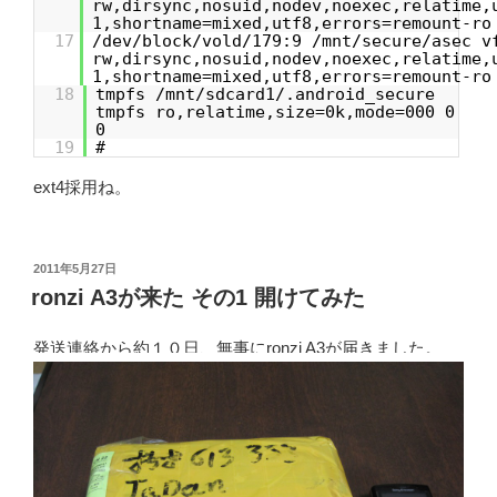
rw,dirsync,nosuid,nodev,noexec,relatime,
1,shortname=mixed,utf8,errors=remount-ro
17
/dev/block/vold/179:9 /mnt/secure/asec v
rw,dirsync,nosuid,nodev,noexec,relatime,
1,shortname=mixed,utf8,errors=remount-ro
18
tmpfs /mnt/sdcard1/.android_secure
tmpfs ro,relatime,size=0k,mode=000 0
0
19
#
ext4採用ね。
投
2011年5月27日
稿
ronzi A3が来た その1 開けてみた
日:
発送連絡から約１０日、無事にronzi A3が届きました。