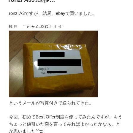
日:
ronzi A3ですが、結局、ebayで買いました。
昨日、これから発送します。
というメールが写真付きで送られてきた。
今回、初めてBest Offer制度を使ってみたんですが、もう
ちょっと値引いた額を言ってみればよかったかなぁ、と
か思いました^^;;;