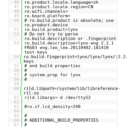
46
ro.product.locale.language=zh
47
ro.product.locale.region=CN
48
ro.wifi.channels=
49
ro.board.platform=
50
# ro.build.product is obsolete; use
ro.product.device
51
ro.build.product=lynx
52
# Do not try to parse
ro.build.description or .fingerprint
53
ro.build.description=lynx-eng 2.2.1
FRG83 eng.leo_lee.20110402.181410
test-keys
54
ro.build.fingerprint=lynx/lynx/lynx/:2.2
keys
55
# end build properties
56
#
57
# system.prop for lynx
58
#
59
60
rild.libpath=/system/lib/libreference-
ril.so
61
rild.libargs=-d /dev/ttyS2
62
63
#ro.sf.lcd_density=240
64
65
#
66
# ADDITIONAL_BUILD_PROPERTIES
67
#