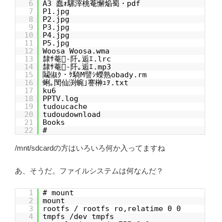
6
A3 蠢ｫ騾滓桃菴懈焔蜀・pdf
7
P1.jpg
8
P2.jpg
9
P3.jpg
10
P4.jpg
11
P5.jpg
12
Woosa Woosa.wma
13
隸ｻ菴-阡｡逅ｴ.lrc
14
隸ｻ菴-阡｡逅ｴ.mp3
15
鬮俶ｸ・ｹ騎M譬ｼ蠑熟obady.rm
16
蜊｡閠仙渕蜿｣謇榊ｭｦ.txt
17
ku6
18
PPTV.log
19
tudoucache
20
tudoudownload
21
Books
22
#
/mnt/sdcardの方はいろいろ何か入ってますね
あ、そうだ。ファイルシステムは何なんだ？
1
# mount
2
mount
3
rootfs / rootfs ro,relatime 0 0
4
tmpfs /dev tmpfs