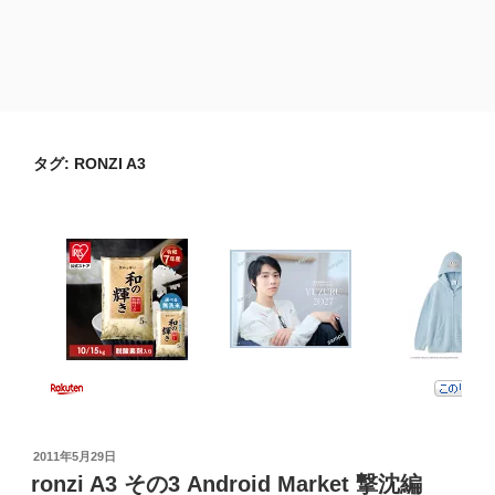
タグ:
RONZI A3
投
2011年5月29日
稿
ronzi A3 その3 Android Market 撃沈編
日: