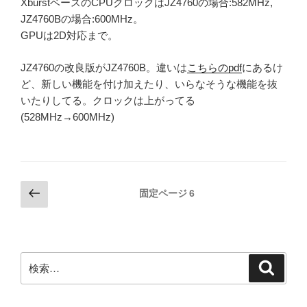
XburstベースのCPUクロックはJZ4760の場合:582MHz,
JZ4760Bの場合:600MHz。
GPUは2D対応まで。
JZ4760の改良版がJZ4760B。違いは
こちらのpdf
にあるけ
ど、新しい機能を付け加えたり、いらなそうな機能を抜
いたりしてる。クロックは上がってる
(528MHz→600MHz)
投
前
固定ページ
6
の
稿
ペ
の
ー
ペ
ジ
検
検
ー
索
索:
ジ
送