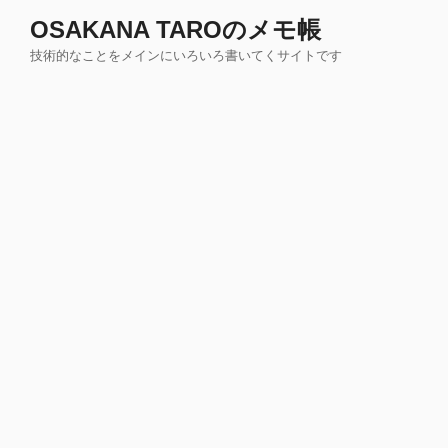
コ
OSAKANA TAROのメモ帳
ン
技術的なことをメインにいろいろ書いてくサイトです
テ
ン
ツ
へ
ス
キ
ッ
プ