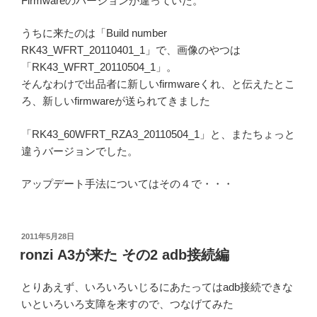
Firmwareのバージョンが違っていた。
うちに来たのは「Build number
RK43_WFRT_20110401_1」で、画像のやつは
「RK43_WFRT_20110504_1」。
そんなわけで出品者に新しいfirmwareくれ、と伝えたとこ
ろ、新しいfirmwareが送られてきました
「RK43_60WFRT_RZA3_20110504_1」と、またちょっと
違うバージョンでした。
アップデート手法についてはその４で・・・
投
2011年5月28日
稿
ronzi A3が来た その2 adb接続編
日:
とりあえず、いろいろいじるにあたってはadb接続できな
いといろいろ支障を来すので、つなげてみた