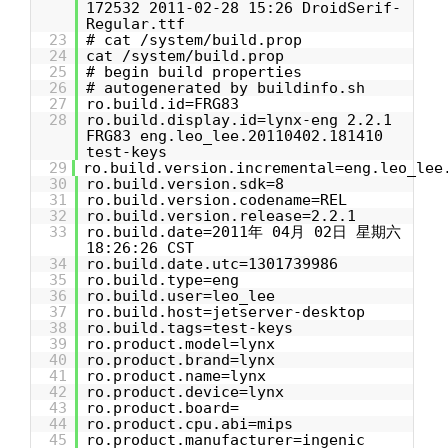
172532 2011-02-28 15:26 DroidSerif-
Regular.ttf
23
# cat /system/build.prop
24
cat /system/build.prop
25
# begin build properties
26
# autogenerated by buildinfo.sh
27
ro.build.id=FRG83
28
ro.build.display.id=lynx-eng 2.2.1
FRG83 eng.leo_lee.20110402.181410
test-keys
29
ro.build.version.incremental=eng.leo_lee
30
ro.build.version.sdk=8
31
ro.build.version.codename=REL
32
ro.build.version.release=2.2.1
33
ro.build.date=2011年 04月 02日 星期六
18:26:26 CST
34
ro.build.date.utc=1301739986
35
ro.build.type=eng
36
ro.build.user=leo_lee
37
ro.build.host=jetserver-desktop
38
ro.build.tags=test-keys
39
ro.product.model=lynx
40
ro.product.brand=lynx
41
ro.product.name=lynx
42
ro.product.device=lynx
43
ro.product.board=
44
ro.product.cpu.abi=mips
45
ro.product.manufacturer=ingenic