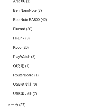
ArecX6
(1)
Ben NanoNote
(7)
Eee Note EA800
(42)
Flucard
(20)
Hi-Link
(3)
Kobo
(20)
PlayWatch
(3)
Qi充電
(1)
RouterBoard
(1)
USB温度計
(9)
USB電力計
(7)
メーカ
(37)