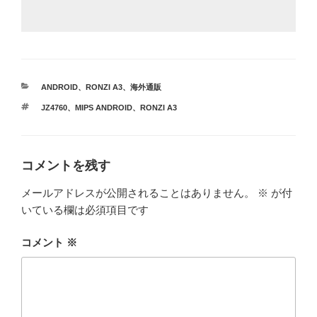
カ
ANDROID
、
RONZI A3
、
海外通販
テ
タ
JZ4760
、
MIPS ANDROID
、
RONZI A3
ゴ
グ
リ
ー
コメントを残す
メールアドレスが公開されることはありません。
※
が付
いている欄は必須項目です
コメント
※