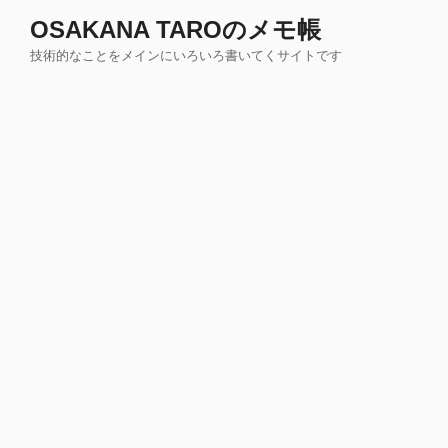
コ
OSAKANA TAROのメモ帳
ン
技術的なことをメインにいろいろ書いてくサイトです
テ
ン
ツ
へ
ス
キ
ッ
プ