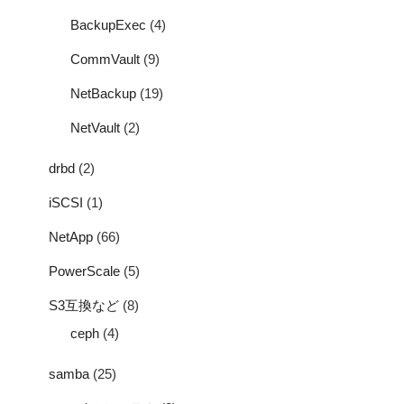
BackupExec
(4)
CommVault
(9)
NetBackup
(19)
NetVault
(2)
drbd
(2)
iSCSI
(1)
NetApp
(66)
PowerScale
(5)
S3互換など
(8)
ceph
(4)
samba
(25)