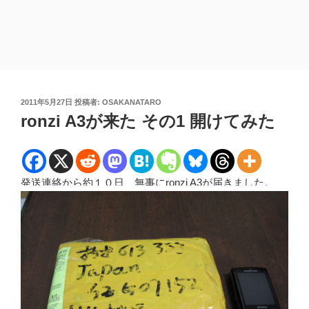
投
2011年5月27日
投稿者:
OSAKANATARO
稿
ronzi A3が来た その1 開けてみた
日:
発送連絡から約１０日、無事にronzi A3が届きました。