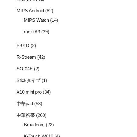
MIPS Android
(82)
MIPS Watch
(14)
ronzi A3
(39)
P-01D
(2)
R-Stream
(42)
SO-04E
(2)
Stickタイプ
(1)
X10 mini pro
(34)
中華pad
(58)
中華携帯
(269)
Broadcom
(22)
K-Touch W619
(4)