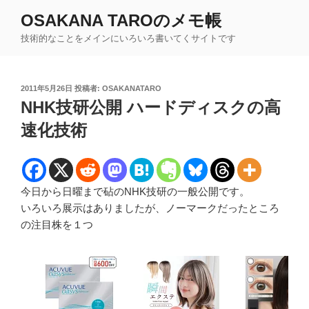
コ
OSAKANA TAROのメモ帳
ン
技術的なことをメインにいろいろ書いてくサイトです
テ
ン
ツ
投
2011年5月26日
投稿者:
OSAKANATARO
へ
稿
NHK技研公開 ハードディスクの高
ス
日:
キ
速化技術
ッ
プ
今日から日曜まで砧のNHK技研の一般公開です。
いろいろ展示はありましたが、ノーマークだったところ
の注目株を１つ