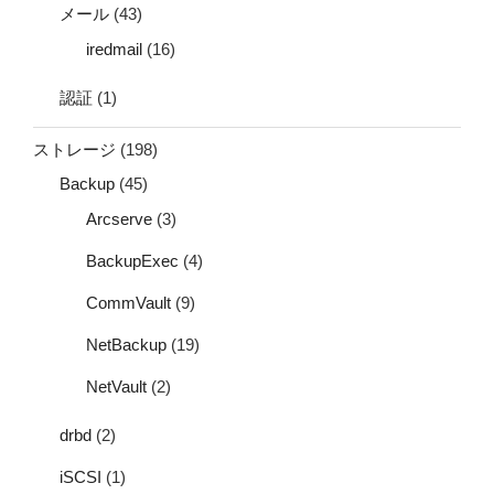
メール
(43)
iredmail
(16)
認証
(1)
ストレージ
(198)
Backup
(45)
Arcserve
(3)
BackupExec
(4)
CommVault
(9)
NetBackup
(19)
NetVault
(2)
drbd
(2)
iSCSI
(1)