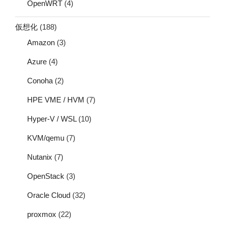
OpenWRT
(4)
仮想化
(188)
Amazon
(3)
Azure
(4)
Conoha
(2)
HPE VME / HVM
(7)
Hyper-V / WSL
(10)
KVM/qemu
(7)
Nutanix
(7)
OpenStack
(3)
Oracle Cloud
(32)
proxmox
(22)