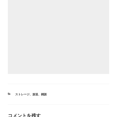
カ
ストレージ
、
放送
、
雑談
テ
ゴ
リ
ー
コメントを残す