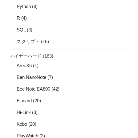
Python
(8)
R
(4)
SQL
(3)
スクリプト
(16)
マイナーハード
(163)
ArecX6
(1)
Ben NanoNote
(7)
Eee Note EA800
(42)
Flucard
(20)
Hi-Link
(3)
Kobo
(20)
PlayWatch
(3)