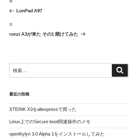
前
前
稿
の
LonPad A97
ナ
投
ビ
稿
次
次
ゲ
の
ronzi A3が来た その1 開けてみた
投
ー
稿
シ
ョ
ン
検
検
索
索:
最近の投稿
XTEINK X3をaliexpressで買った
Linux上でのSecure boot関連操作のメモ
openKylyn 3.0 Alpha 1をインストールしてみた