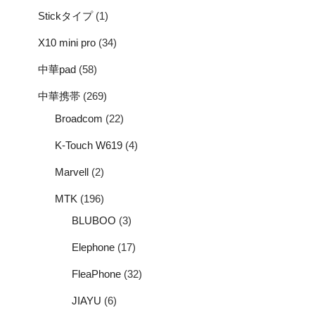
Stickタイプ
(1)
X10 mini pro
(34)
中華pad
(58)
中華携帯
(269)
Broadcom
(22)
K-Touch W619
(4)
Marvell
(2)
MTK
(196)
BLUBOO
(3)
Elephone
(17)
FleaPhone
(32)
JIAYU
(6)