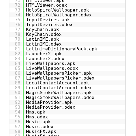
71
HTMLViewer.apk
72
HTMLViewer.odex
73
HoloSpiralWallpaper.apk
74
HoloSpiralWallpaper.odex
75
InputDevices.apk
76
InputDevices.odex
77
KeyChain.apk
78
KeyChain.odex
79
LatinIME.apk
80
LatinIME.odex
81
LatinImeDictionaryPack.apk
82
Launcher2.apk
83
Launcher2.odex
84
LiveWallpapers.apk
85
LiveWallpapers.odex
86
LiveWallpapersPicker.apk
87
LiveWallpapersPicker.odex
88
LocalContactAccount.apk
89
LocalContactAccount.odex
90
MagicSmokeWallpapers.apk
91
MagicSmokeWallpapers.odex
92
MediaProvider.apk
93
MediaProvider.odex
94
Mms.apk
95
Mms.odex
96
Music.apk
97
Music.odex
98
MusicFX.apk