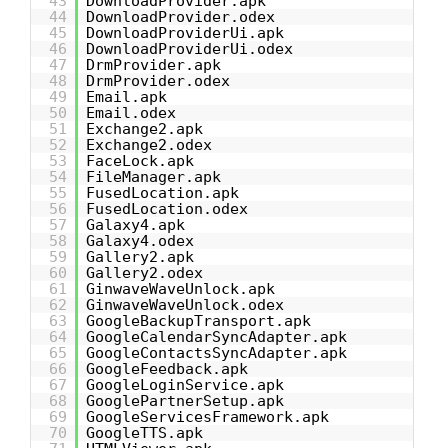
43
DownloadProvider.apk
44
DownloadProvider.odex
45
DownloadProviderUi.apk
46
DownloadProviderUi.odex
47
DrmProvider.apk
48
DrmProvider.odex
49
Email.apk
50
Email.odex
51
Exchange2.apk
52
Exchange2.odex
53
FaceLock.apk
54
FileManager.apk
55
FusedLocation.apk
56
FusedLocation.odex
57
Galaxy4.apk
58
Galaxy4.odex
59
Gallery2.apk
60
Gallery2.odex
61
GinwaveWaveUnlock.apk
62
GinwaveWaveUnlock.odex
63
GoogleBackupTransport.apk
64
GoogleCalendarSyncAdapter.apk
65
GoogleContactsSyncAdapter.apk
66
GoogleFeedback.apk
67
GoogleLoginService.apk
68
GooglePartnerSetup.apk
69
GoogleServicesFramework.apk
70
GoogleTTS.apk