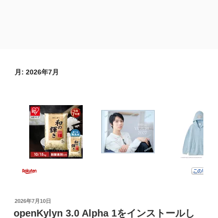
月:
2026年7月
投
2026年7月10日
稿
openKylyn 3.0 Alpha 1をインストールし
日: