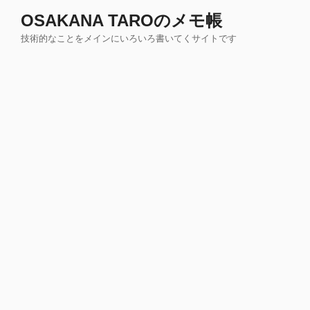
コ
OSAKANA TAROのメモ帳
ン
技術的なことをメインにいろいろ書いてくサイトです
テ
ン
ツ
へ
ス
キ
ッ
プ