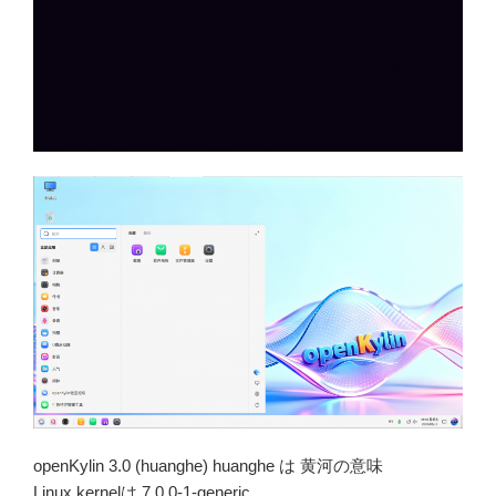
openKylin 3.0 (huanghe) huanghe は 黄河の意味
Linux kernelは 7.0.0-1-generic