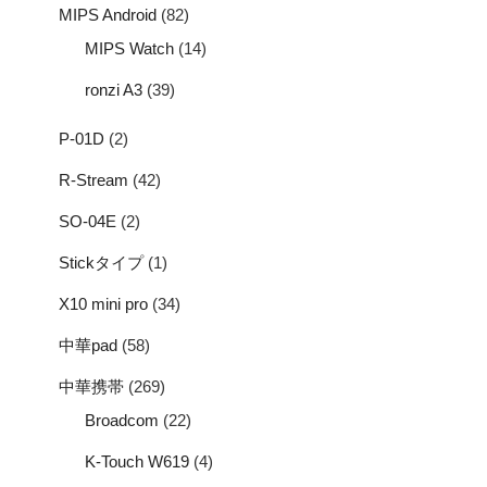
MIPS Android
(82)
MIPS Watch
(14)
ronzi A3
(39)
P-01D
(2)
R-Stream
(42)
SO-04E
(2)
Stickタイプ
(1)
X10 mini pro
(34)
中華pad
(58)
中華携帯
(269)
Broadcom
(22)
K-Touch W619
(4)