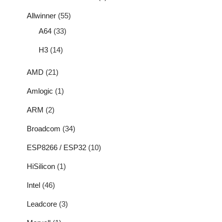
Allwinner
(55)
A64
(33)
H3
(14)
AMD
(21)
Amlogic
(1)
ARM
(2)
Broadcom
(34)
ESP8266 / ESP32
(10)
HiSilicon
(1)
Intel
(46)
Leadcore
(3)