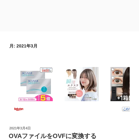
月:
2021年3月
投
2021年3月4日
稿
OVAファイルをOVFに変換する
日: