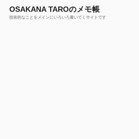
コ
OSAKANA TAROのメモ帳
ン
技術的なことをメインにいろいろ書いてくサイトです
テ
ン
ツ
へ
ス
キ
ッ
プ