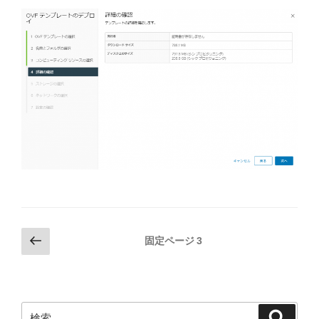
投
前
固定ページ
3
の
稿
ペ
の
ー
ペ
ジ
検
検
ー