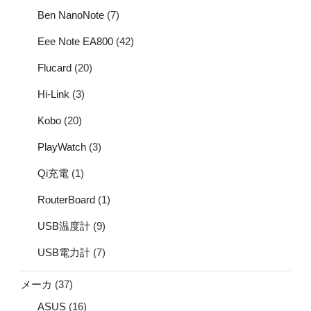
Ben NanoNote
(7)
Eee Note EA800
(42)
Flucard
(20)
Hi-Link
(3)
Kobo
(20)
PlayWatch
(3)
Qi充電
(1)
RouterBoard
(1)
USB温度計
(9)
USB電力計
(7)
メーカ
(37)
ASUS
(16)