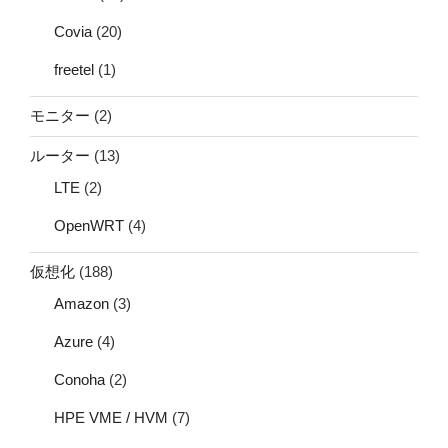
Covia
(20)
freetel
(1)
モニター
(2)
ルーター
(13)
LTE
(2)
OpenWRT
(4)
仮想化
(188)
Amazon
(3)
Azure
(4)
Conoha
(2)
HPE VME / HVM
(7)