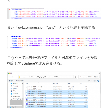
また「ovf:compression=”gzip”」という記述も削除する
こうやって出来たOVFファイルとVMDKファイルを複数
指定してvSphereで読み込ませる。