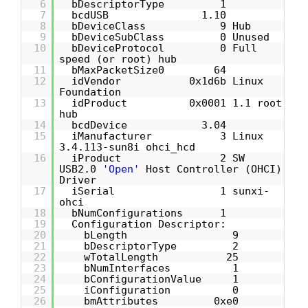
6
bDescriptorType 1
7
bcdUSB 1.10
8
bDeviceClass 9 Hub
9
bDeviceSubClass 0 Unused
10
bDeviceProtocol 0 Full
speed (or root) hub
11
bMaxPacketSize0 64
12
idVendor 0x1d6b Linux
Foundation
13
idProduct 0x0001 1.1 root
hub
14
bcdDevice 3.04
15
iManufacturer 3 Linux
3.4.113-sun8i ohci_hcd
16
iProduct 2 SW
USB2.0
'Open'
Host Controller (OHCI)
Driver
17
iSerial 1 sunxi-
ohci
18
bNumConfigurations 1
19
Configuration Descriptor:
20
bLength 9
21
bDescriptorType 2
22
wTotalLength 25
23
bNumInterfaces 1
24
bConfigurationValue 1
25
iConfiguration 0
26
bmAttributes 0xe0