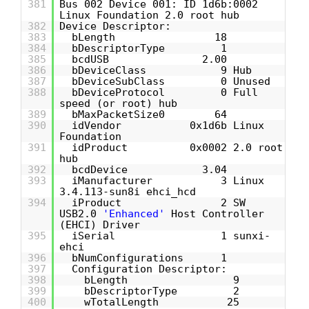
381
Bus 002 Device 001: ID 1d6b:0002
Linux Foundation 2.0 root hub
382
Device Descriptor:
383
bLength 18
384
bDescriptorType 1
385
bcdUSB 2.00
386
bDeviceClass 9 Hub
387
bDeviceSubClass 0 Unused
388
bDeviceProtocol 0 Full
speed (or root) hub
389
bMaxPacketSize0 64
390
idVendor 0x1d6b Linux
Foundation
391
idProduct 0x0002 2.0 root
hub
392
bcdDevice 3.04
393
iManufacturer 3 Linux
3.4.113-sun8i ehci_hcd
394
iProduct 2 SW
USB2.0
'Enhanced'
Host Controller
(EHCI) Driver
395
iSerial 1 sunxi-
ehci
396
bNumConfigurations 1
397
Configuration Descriptor:
398
bLength 9
399
bDescriptorType 2
400
wTotalLength 25