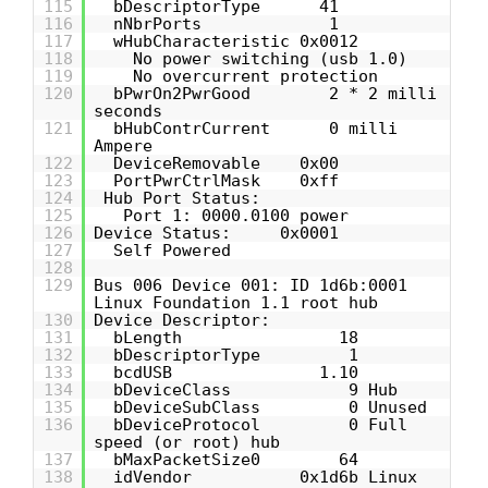
115
bDescriptorType 41
116
nNbrPorts 1
117
wHubCharacteristic 0x0012
118
No power switching (usb 1.0)
119
No overcurrent protection
120
bPwrOn2PwrGood 2 * 2 milli
seconds
121
bHubContrCurrent 0 milli
Ampere
122
DeviceRemovable 0x00
123
PortPwrCtrlMask 0xff
124
Hub Port Status:
125
Port 1: 0000.0100 power
126
Device Status: 0x0001
127
Self Powered
128
129
Bus 006 Device 001: ID 1d6b:0001
Linux Foundation 1.1 root hub
130
Device Descriptor:
131
bLength 18
132
bDescriptorType 1
133
bcdUSB 1.10
134
bDeviceClass 9 Hub
135
bDeviceSubClass 0 Unused
136
bDeviceProtocol 0 Full
speed (or root) hub
137
bMaxPacketSize0 64
138
idVendor 0x1d6b Linux