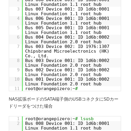
Linux Foundation 1.1 root hub
3
Bus 007 Device 001: ID 1d6b:0001
Linux Foundation 1.1 root hub
4
Bus 006 Device 001: ID 1d6b:0001
Linux Foundation 1.1 root hub
5
Bus 005 Device 001: ID 1d6b:0001
Linux Foundation 1.1 root hub
6
Bus 004 Device 001: ID 1d6b:0002
Linux Foundation 2.0 root hub
7
Bus 003 Device 002: ID 1976:1307
Chipsbrand Microelectronics (HK)
Co., Ltd.
8
Bus 003 Device 001: ID 1d6b:0002
Linux Foundation 2.0 root hub
9
Bus 002 Device 001: ID 1d6b:0002
Linux Foundation 2.0 root hub
10
Bus 001 Device 001: ID 1d6b:0002
Linux Foundation 2.0 root hub
11
root@orangepizero:~
#
NAS拡張ボードのSATA端子側のUSBコネクタにSDカー
ドリーダをつけた場合
1
root@orangepizero:~
# lsusb
2
Bus 008 Device 001: ID 1d6b:0001
Linux Foundation 1.1 root hub