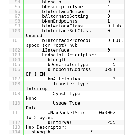
94
bLength 9
95
bDescriptorType 4
96
bInterfaceNumber 0
97
bAlternateSetting 0
98
bNumEndpoints 1
99
bInterfaceClass 9 Hub
100
bInterfaceSubClass 0
Unused
101
bInterfaceProtocol 0 Full
speed (or root) hub
102
iInterface 0
103
Endpoint Descriptor:
104
bLength 7
105
bDescriptorType 5
106
bEndpointAddress 0x81
EP 1 IN
107
bmAttributes 3
108
Transfer Type
Interrupt
109
Synch Type
None
110
Usage Type
Data
111
wMaxPacketSize 0x0002
1x 2 bytes
112
bInterval 255
113
Hub Descriptor:
114
bLength 9