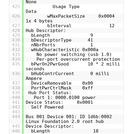
None
425
Usage Type
Data
426
wMaxPacketSize 0x0004
1x 4 bytes
427
bInterval 12
428
Hub Descriptor:
429
bLength 9
430
bDescriptorType 41
431
nNbrPorts 1
432
wHubCharacteristic 0x000a
433
No power switching (usb 1.0)
434
Per-port overcurrent protection
435
bPwrOn2PwrGood 10 * 2 milli
seconds
436
bHubContrCurrent 0 milli
Ampere
437
DeviceRemovable 0x00
438
PortPwrCtrlMask 0xff
439
Hub Port Status:
440
Port 1: 0000.0100 power
441
Device Status: 0x0001
442
Self Powered
443
444
Bus 001 Device 001: ID 1d6b:0002
Linux Foundation 2.0 root hub
445
Device Descriptor:
446
bLength 18