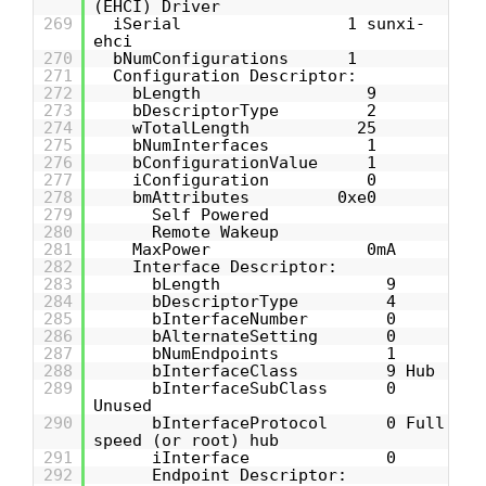
(EHCI) Driver
269
iSerial 1 sunxi-
ehci
270
bNumConfigurations 1
271
Configuration Descriptor:
272
bLength 9
273
bDescriptorType 2
274
wTotalLength 25
275
bNumInterfaces 1
276
bConfigurationValue 1
277
iConfiguration 0
278
bmAttributes 0xe0
279
Self Powered
280
Remote Wakeup
281
MaxPower 0mA
282
Interface Descriptor:
283
bLength 9
284
bDescriptorType 4
285
bInterfaceNumber 0
286
bAlternateSetting 0
287
bNumEndpoints 1
288
bInterfaceClass 9 Hub
289
bInterfaceSubClass 0
Unused
290
bInterfaceProtocol 0 Full
speed (or root) hub
291
iInterface 0
292
Endpoint Descriptor: