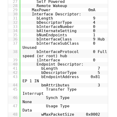
27
Self Powered
28
Remote Wakeup
29
MaxPower 0mA
30
Interface Descriptor:
31
bLength 9
32
bDescriptorType 4
33
bInterfaceNumber 0
34
bAlternateSetting 0
35
bNumEndpoints 1
36
bInterfaceClass 9 Hub
37
bInterfaceSubClass 0
Unused
38
bInterfaceProtocol 0 Full
speed (or root) hub
39
iInterface 0
40
Endpoint Descriptor:
41
bLength 7
42
bDescriptorType 5
43
bEndpointAddress 0x81
EP 1 IN
44
bmAttributes 3
45
Transfer Type
Interrupt
46
Synch Type
None
47
Usage Type
Data
48
wMaxPacketSize 0x0002