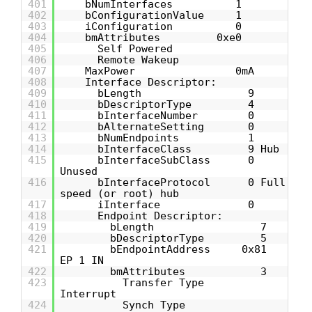
401
bNumInterfaces 1
402
bConfigurationValue 1
403
iConfiguration 0
404
bmAttributes 0xe0
405
Self Powered
406
Remote Wakeup
407
MaxPower 0mA
408
Interface Descriptor:
409
bLength 9
410
bDescriptorType 4
411
bInterfaceNumber 0
412
bAlternateSetting 0
413
bNumEndpoints 1
414
bInterfaceClass 9 Hub
415
bInterfaceSubClass 0
Unused
416
bInterfaceProtocol 0 Full
speed (or root) hub
417
iInterface 0
418
Endpoint Descriptor:
419
bLength 7
420
bDescriptorType 5
421
bEndpointAddress 0x81
EP 1 IN
422
bmAttributes 3
423
Transfer Type
Interrupt
424
Synch Type