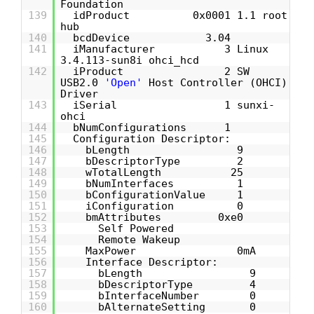
Foundation
139
idProduct 0x0001 1.1 root
hub
140
bcdDevice 3.04
141
iManufacturer 3 Linux
3.4.113-sun8i ohci_hcd
142
iProduct 2 SW
USB2.0
'Open'
Host Controller (OHCI)
Driver
143
iSerial 1 sunxi-
ohci
144
bNumConfigurations 1
145
Configuration Descriptor:
146
bLength 9
147
bDescriptorType 2
148
wTotalLength 25
149
bNumInterfaces 1
150
bConfigurationValue 1
151
iConfiguration 0
152
bmAttributes 0xe0
153
Self Powered
154
Remote Wakeup
155
MaxPower 0mA
156
Interface Descriptor:
157
bLength 9
158
bDescriptorType 4
159
bInterfaceNumber 0
160
bAlternateSetting 0