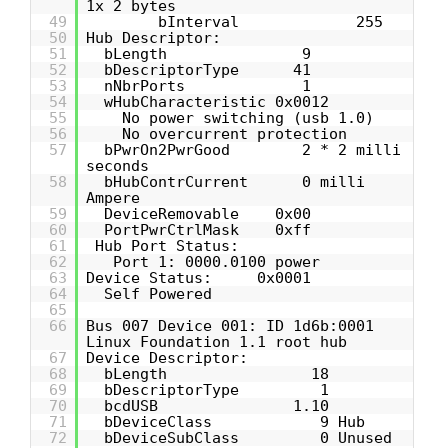
1x 2 bytes
49
bInterval 255
50
Hub Descriptor:
51
bLength 9
52
bDescriptorType 41
53
nNbrPorts 1
54
wHubCharacteristic 0x0012
55
No power switching (usb 1.0)
56
No overcurrent protection
57
bPwrOn2PwrGood 2 * 2 milli
seconds
58
bHubContrCurrent 0 milli
Ampere
59
DeviceRemovable 0x00
60
PortPwrCtrlMask 0xff
61
Hub Port Status:
62
Port 1: 0000.0100 power
63
Device Status: 0x0001
64
Self Powered
65
66
Bus 007 Device 001: ID 1d6b:0001
Linux Foundation 1.1 root hub
67
Device Descriptor:
68
bLength 18
69
bDescriptorType 1
70
bcdUSB 1.10
71
bDeviceClass 9 Hub
72
bDeviceSubClass 0 Unused