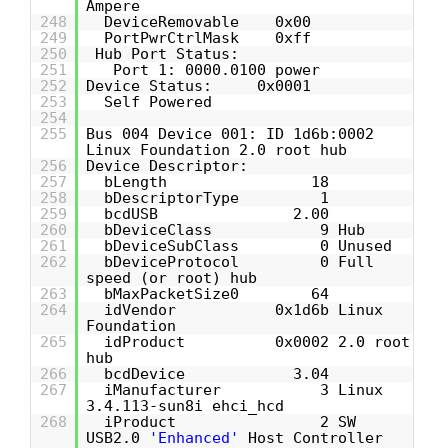
Ampere
248
DeviceRemovable 0x00
249
PortPwrCtrlMask 0xff
250
Hub Port Status:
251
Port 1: 0000.0100 power
252
Device Status: 0x0001
253
Self Powered
254
255
Bus 004 Device 001: ID 1d6b:0002
Linux Foundation 2.0 root hub
256
Device Descriptor:
257
bLength 18
258
bDescriptorType 1
259
bcdUSB 2.00
260
bDeviceClass 9 Hub
261
bDeviceSubClass 0 Unused
262
bDeviceProtocol 0 Full
speed (or root) hub
263
bMaxPacketSize0 64
264
idVendor 0x1d6b Linux
Foundation
265
idProduct 0x0002 2.0 root
hub
266
bcdDevice 3.04
267
iManufacturer 3 Linux
3.4.113-sun8i ehci_hcd
268
iProduct 2 SW
USB2.0
'Enhanced'
Host Controller