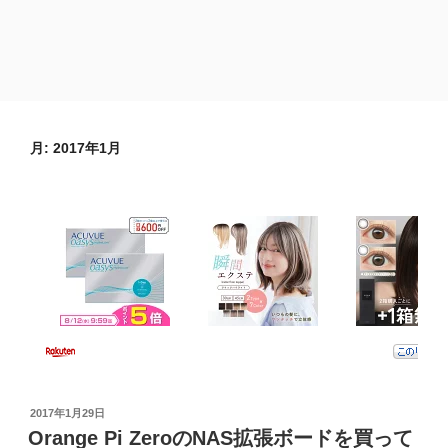
月:
2017年1月
投
2017年1月29日
稿
Orange Pi ZeroのNAS拡張ボードを買って
日: