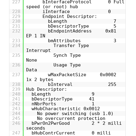
227
bInterfaceProtocol 0 Full
speed (or root) hub
228
iInterface 0
229
Endpoint Descriptor:
230
bLength 7
231
bDescriptorType 5
232
bEndpointAddress 0x81
EP 1 IN
233
bmAttributes 3
234
Transfer Type
Interrupt
235
Synch Type
None
236
Usage Type
Data
237
wMaxPacketSize 0x0002
1x 2 bytes
238
bInterval 255
239
Hub Descriptor:
240
bLength 9
241
bDescriptorType 41
242
nNbrPorts 1
243
wHubCharacteristic 0x0012
244
No power switching (usb 1.0)
245
No overcurrent protection
246
bPwrOn2PwrGood 2 * 2 milli
seconds
247
bHubContrCurrent 0 milli