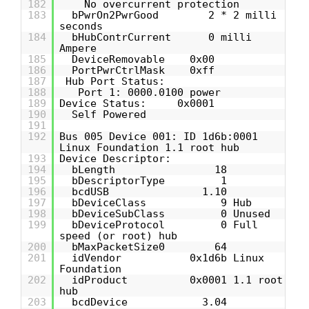
182
No overcurrent protection
183
bPwrOn2PwrGood 2 * 2 milli
seconds
184
bHubContrCurrent 0 milli
Ampere
185
DeviceRemovable 0x00
186
PortPwrCtrlMask 0xff
187
Hub Port Status:
188
Port 1: 0000.0100 power
189
Device Status: 0x0001
190
Self Powered
191
192
Bus 005 Device 001: ID 1d6b:0001
Linux Foundation 1.1 root hub
193
Device Descriptor:
194
bLength 18
195
bDescriptorType 1
196
bcdUSB 1.10
197
bDeviceClass 9 Hub
198
bDeviceSubClass 0 Unused
199
bDeviceProtocol 0 Full
speed (or root) hub
200
bMaxPacketSize0 64
201
idVendor 0x1d6b Linux
Foundation
202
idProduct 0x0001 1.1 root
hub
203
bcdDevice 3.04