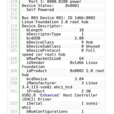
314
Port 1: 0000.0100 power
315
Device Status: 0x0001
316
Self Powered
317
318
Bus 003 Device 001: ID 1d6b:0002
Linux Foundation 2.0 root hub
319
Device Descriptor:
320
bLength 18
321
bDescriptorType 1
322
bcdUSB 2.00
323
bDeviceClass 9 Hub
324
bDeviceSubClass 0 Unused
325
bDeviceProtocol 0 Full
speed (or root) hub
326
bMaxPacketSize0 64
327
idVendor 0x1d6b Linux
Foundation
328
idProduct 0x0002 2.0 root
hub
329
bcdDevice 3.04
330
iManufacturer 3 Linux
3.4.113-sun8i ehci_hcd
331
iProduct 2 SW
USB2.0
'Enhanced'
Host Controller
(EHCI) Driver
332
iSerial 1 sunxi-
ehci
333
bNumConfigurations 1