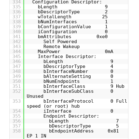
334
Configuration Descriptor:
335
bLength 9
336
bDescriptorType 2
337
wTotalLength 25
338
bNumInterfaces 1
339
bConfigurationValue 1
340
iConfiguration 0
341
bmAttributes 0xe0
342
Self Powered
343
Remote Wakeup
344
MaxPower 0mA
345
Interface Descriptor:
346
bLength 9
347
bDescriptorType 4
348
bInterfaceNumber 0
349
bAlternateSetting 0
350
bNumEndpoints 1
351
bInterfaceClass 9 Hub
352
bInterfaceSubClass 0
Unused
353
bInterfaceProtocol 0 Full
speed (or root) hub
354
iInterface 0
355
Endpoint Descriptor:
356
bLength 7
357
bDescriptorType 5
358
bEndpointAddress 0x81
EP 1 IN