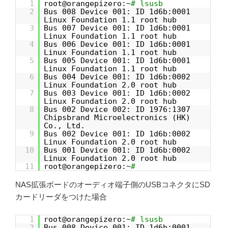
1
root@orangepizero:~
# lsusb
2
Bus 008 Device 001: ID 1d6b:0001
Linux Foundation 1.1 root hub
3
Bus 007 Device 001: ID 1d6b:0001
Linux Foundation 1.1 root hub
4
Bus 006 Device 001: ID 1d6b:0001
Linux Foundation 1.1 root hub
5
Bus 005 Device 001: ID 1d6b:0001
Linux Foundation 1.1 root hub
6
Bus 004 Device 001: ID 1d6b:0002
Linux Foundation 2.0 root hub
7
Bus 003 Device 001: ID 1d6b:0002
Linux Foundation 2.0 root hub
8
Bus 002 Device 002: ID 1976:1307
Chipsbrand Microelectronics (HK)
Co., Ltd.
9
Bus 002 Device 001: ID 1d6b:0002
Linux Foundation 2.0 root hub
10
Bus 001 Device 001: ID 1d6b:0002
Linux Foundation 2.0 root hub
11
root@orangepizero:~
#
NAS拡張ボードのオーディオ端子側のUSBコネクタにSD
カードリーダをつけた場合
1
root@orangepizero:~
# lsusb
2
Bus 008 Device 001: ID 1d6b:0001