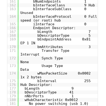
161
bNumEndpoints 1
162
bInterfaceClass 9 Hub
163
bInterfaceSubClass 0
Unused
164
bInterfaceProtocol 0 Full
speed (or root) hub
165
iInterface 0
166
Endpoint Descriptor:
167
bLength 7
168
bDescriptorType 5
169
bEndpointAddress 0x81
EP 1 IN
170
bmAttributes 3
171
Transfer Type
Interrupt
172
Synch Type
None
173
Usage Type
Data
174
wMaxPacketSize 0x0002
1x 2 bytes
175
bInterval 255
176
Hub Descriptor:
177
bLength 9
178
bDescriptorType 41
179
nNbrPorts 1
180
wHubCharacteristic 0x0012
181
No power switching (usb 1.0)