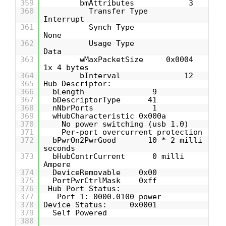
359
bmAttributes 3
360
Transfer Type
Interrupt
361
Synch Type
None
362
Usage Type
Data
363
wMaxPacketSize 0x0004
1x 4 bytes
364
bInterval 12
365
Hub Descriptor:
366
bLength 9
367
bDescriptorType 41
368
nNbrPorts 1
369
wHubCharacteristic 0x000a
370
No power switching (usb 1.0)
371
Per-port overcurrent protection
372
bPwrOn2PwrGood 10 * 2 milli
seconds
373
bHubContrCurrent 0 milli
Ampere
374
DeviceRemovable 0x00
375
PortPwrCtrlMask 0xff
376
Hub Port Status:
377
Port 1: 0000.0100 power
378
Device Status: 0x0001
379
Self Powered
380