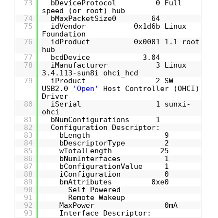
73
bDeviceProtocol 0 Full
speed (or root) hub
74
bMaxPacketSize0 64
75
idVendor 0x1d6b Linux
Foundation
76
idProduct 0x0001 1.1 root
hub
77
bcdDevice 3.04
78
iManufacturer 3 Linux
3.4.113-sun8i ohci_hcd
79
iProduct 2 SW
USB2.0
'Open'
Host Controller (OHCI)
Driver
80
iSerial 1 sunxi-
ohci
81
bNumConfigurations 1
82
Configuration Descriptor:
83
bLength 9
84
bDescriptorType 2
85
wTotalLength 25
86
bNumInterfaces 1
87
bConfigurationValue 1
88
iConfiguration 0
89
bmAttributes 0xe0
90
Self Powered
91
Remote Wakeup
92
MaxPower 0mA
93
Interface Descriptor: