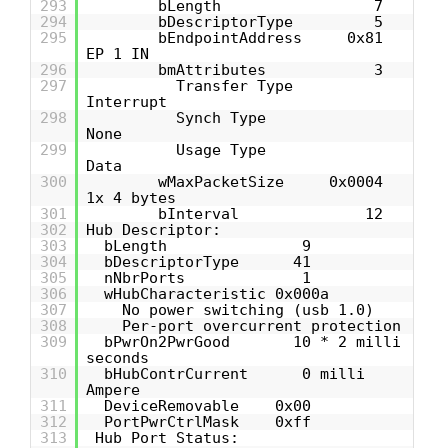
293
bLength 7
294
bDescriptorType 5
295
bEndpointAddress 0x81
EP 1 IN
296
bmAttributes 3
297
Transfer Type
Interrupt
298
Synch Type
None
299
Usage Type
Data
300
wMaxPacketSize 0x0004
1x 4 bytes
301
bInterval 12
302
Hub Descriptor:
303
bLength 9
304
bDescriptorType 41
305
nNbrPorts 1
306
wHubCharacteristic 0x000a
307
No power switching (usb 1.0)
308
Per-port overcurrent protection
309
bPwrOn2PwrGood 10 * 2 milli
seconds
310
bHubContrCurrent 0 milli
Ampere
311
DeviceRemovable 0x00
312
PortPwrCtrlMask 0xff
313
Hub Port Status: