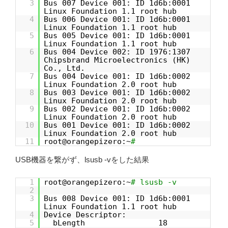
3
Bus 007 Device 001: ID 1d6b:0001
Linux Foundation 1.1 root hub
4
Bus 006 Device 001: ID 1d6b:0001
Linux Foundation 1.1 root hub
5
Bus 005 Device 001: ID 1d6b:0001
Linux Foundation 1.1 root hub
6
Bus 004 Device 002: ID 1976:1307
Chipsbrand Microelectronics (HK)
Co., Ltd.
7
Bus 004 Device 001: ID 1d6b:0002
Linux Foundation 2.0 root hub
8
Bus 003 Device 001: ID 1d6b:0002
Linux Foundation 2.0 root hub
9
Bus 002 Device 001: ID 1d6b:0002
Linux Foundation 2.0 root hub
10
Bus 001 Device 001: ID 1d6b:0002
Linux Foundation 2.0 root hub
11
root@orangepizero:~
#
USB機器を繋がず、lsusb -vをした結果
1
root@orangepizero:~
# lsusb -v
2
3
Bus 008 Device 001: ID 1d6b:0001
Linux Foundation 1.1 root hub
4
Device Descriptor:
5
bLength 18