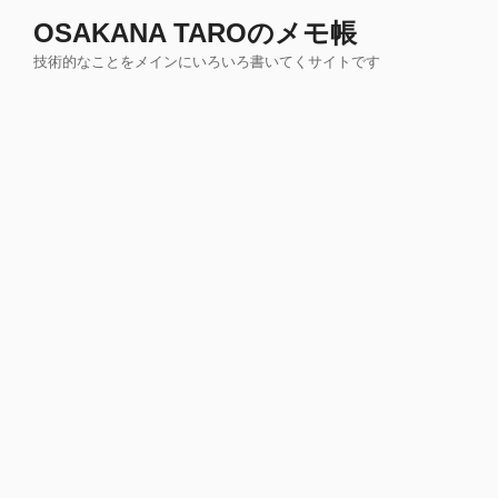
コ
OSAKANA TAROのメモ帳
ン
技術的なことをメインにいろいろ書いてくサイトです
テ
ン
ツ
へ
ス
キ
ッ
プ