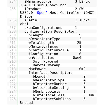
204
iManufacturer 3 Linux
3.4.113-sun8i ohci_hcd
205
iProduct 2 SW
USB2.0
'Open'
Host Controller (OHCI)
Driver
206
iSerial 1 sunxi-
ohci
207
bNumConfigurations 1
208
Configuration Descriptor:
209
bLength 9
210
bDescriptorType 2
211
wTotalLength 25
212
bNumInterfaces 1
213
bConfigurationValue 1
214
iConfiguration 0
215
bmAttributes 0xe0
216
Self Powered
217
Remote Wakeup
218
MaxPower 0mA
219
Interface Descriptor:
220
bLength 9
221
bDescriptorType 4
222
bInterfaceNumber 0
223
bAlternateSetting 0
224
bNumEndpoints 1
225
bInterfaceClass 9 Hub
226
bInterfaceSubClass 0
Unused