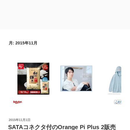
月:
2015年11月
投
2015年11月1日
稿
SATAコネクタ付のOrange Pi Plus 2販売
日: