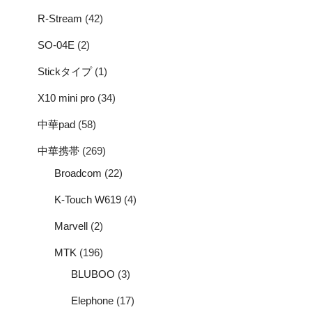
R-Stream
(42)
SO-04E
(2)
Stickタイプ
(1)
X10 mini pro
(34)
中華pad
(58)
中華携帯
(269)
Broadcom
(22)
K-Touch W619
(4)
Marvell
(2)
MTK
(196)
BLUBOO
(3)
Elephone
(17)