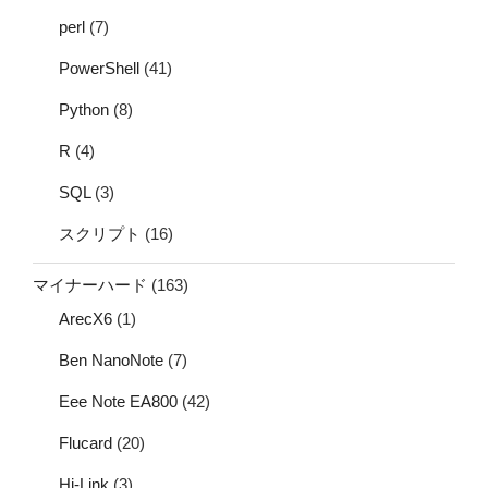
perl
(7)
PowerShell
(41)
Python
(8)
R
(4)
SQL
(3)
スクリプト
(16)
マイナーハード
(163)
ArecX6
(1)
Ben NanoNote
(7)
Eee Note EA800
(42)
Flucard
(20)
Hi-Link
(3)