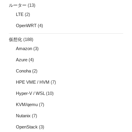
ルーター
(13)
LTE
(2)
OpenWRT
(4)
仮想化
(188)
Amazon
(3)
Azure
(4)
Conoha
(2)
HPE VME / HVM
(7)
Hyper-V / WSL
(10)
KVM/qemu
(7)
Nutanix
(7)
OpenStack
(3)