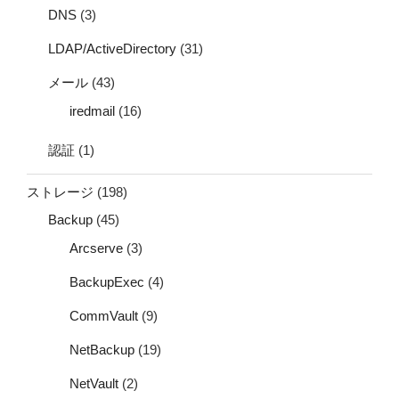
DNS
(3)
LDAP/ActiveDirectory
(31)
メール
(43)
iredmail
(16)
認証
(1)
ストレージ
(198)
Backup
(45)
Arcserve
(3)
BackupExec
(4)
CommVault
(9)
NetBackup
(19)
NetVault
(2)