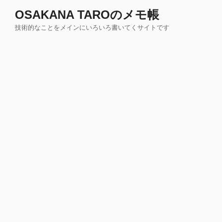
コ
OSAKANA TAROのメモ帳
ン
技術的なことをメインにいろいろ書いてくサイトです
テ
ン
ツ
へ
ス
キ
ッ
プ