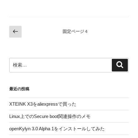
投
前
固定ページ
4
の
稿
ペ
の
ー
ペ
ジ
検
検
ー
索
索:
ジ
送
最近の投稿
り
XTEINK X3をaliexpressで買った
Linux上でのSecure boot関連操作のメモ
openKylyn 3.0 Alpha 1をインストールしてみた