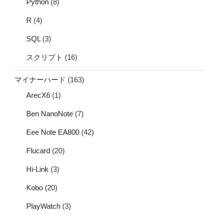
Python
(8)
R
(4)
SQL
(3)
スクリプト
(16)
マイナーハード
(163)
ArecX6
(1)
Ben NanoNote
(7)
Eee Note EA800
(42)
Flucard
(20)
Hi-Link
(3)
Kobo
(20)
PlayWatch
(3)