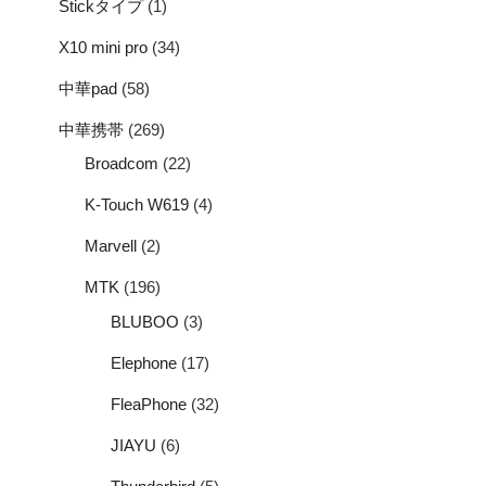
Stickタイプ
(1)
X10 mini pro
(34)
中華pad
(58)
中華携帯
(269)
Broadcom
(22)
K-Touch W619
(4)
Marvell
(2)
MTK
(196)
BLUBOO
(3)
Elephone
(17)
FleaPhone
(32)
JIAYU
(6)