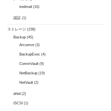
iredmail
(16)
認証
(1)
ストレージ
(198)
Backup
(45)
Arcserve
(3)
BackupExec
(4)
CommVault
(9)
NetBackup
(19)
NetVault
(2)
drbd
(2)
iSCSI
(1)