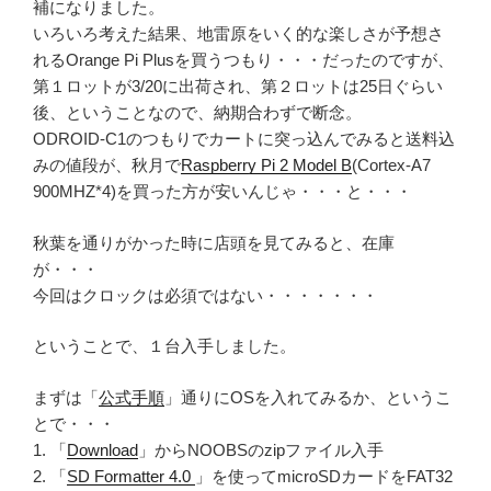
補になりました。
いろいろ考えた結果、地雷原をいく的な楽しさが予想さ
れるOrange Pi Plusを買うつもり・・・だったのですが、
第１ロットが3/20に出荷され、第２ロットは25日ぐらい
後、ということなので、納期合わずで断念。
ODROID-C1のつもりでカートに突っ込んでみると送料込
みの値段が、秋月で
Raspberry Pi 2 Model B
(Cortex-A7
900MHZ*4)を買った方が安いんじゃ・・・と・・・
秋葉を通りがかった時に店頭を見てみると、在庫
が・・・
今回はクロックは必須ではない・・・・・・・
ということで、１台入手しました。
まずは「
公式手順
」通りにOSを入れてみるか、というこ
とで・・・
1. 「
Download
」からNOOBSのzipファイル入手
2. 「
SD Formatter 4.0
」を使ってmicroSDカードをFAT32