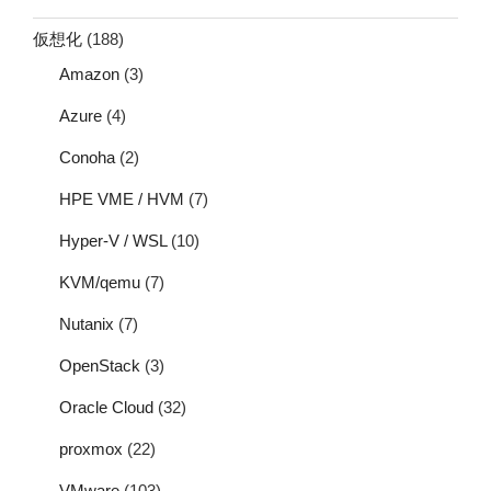
仮想化
(188)
Amazon
(3)
Azure
(4)
Conoha
(2)
HPE VME / HVM
(7)
Hyper-V / WSL
(10)
KVM/qemu
(7)
Nutanix
(7)
OpenStack
(3)
Oracle Cloud
(32)
proxmox
(22)
VMware
(103)