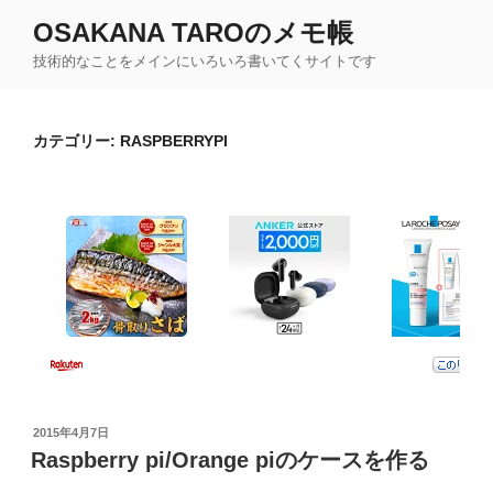
コ
OSAKANA TAROのメモ帳
ン
技術的なことをメインにいろいろ書いてくサイトです
テ
ン
ツ
カテゴリー:
RASPBERRYPI
へ
ス
キ
ッ
プ
投
2015年4月7日
稿
Raspberry pi/Orange piのケースを作る
日: