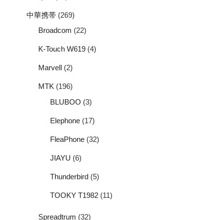
中華携帯
(269)
Broadcom
(22)
K-Touch W619
(4)
Marvell
(2)
MTK
(196)
BLUBOO
(3)
Elephone
(17)
FleaPhone
(32)
JIAYU
(6)
Thunderbird
(5)
TOOKY T1982
(11)
Spreadtrum
(32)