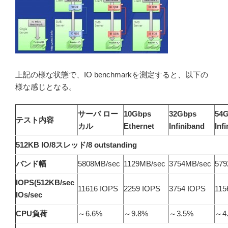
上記の様な状態で、IO benchmarkを測定すると、以下の
様な感じとなる。
サーバ ロー
10Gbps
32Gbps
54
テスト内容
カル
Ethernet
Infiniband
Inf
512KB IO/8スレッド/8 outstanding
バンド幅
5808MB/sec
1129MB/sec
3754MB/sec
579
IOPS(512KB/sec
11616 IOPS
2259 IOPS
3754 IOPS
115
IOs/sec
CPU負荷
～6.6%
～9.8%
～3.5%
～4