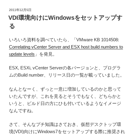
投
2011年12月5日
稿
VDI環境向けにWindowsをセットアップす
日:
る
いろいろ資料を調べていたら、「VMware KB 1014508:
Correlating vCenter Server and ESX host build numbers to
update levels
」を発見。
ESX, ESXi, vCenter Serverの各バージョンと、プログラ
ムのBuild number、リリース日の一覧が載っていました。
なんとなーく、ずっと一意に増加しているのかと思って
いたんですが、これを見るとそうでもなく、どちらかと
いうと、ビルド日の方にひも付いているようなイメージ
なんですね。
さて、そんなプチ知識はさておき、仮想デスクトップ環
境(VDI)向けにWindows7をセットアップする際に推奨され