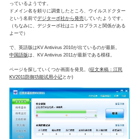
っているようです。
ドメイン名を頼りに調査したところ、ウイルスドクター
という名前で
デジターボ社から発売
していたようです。
（ちなみに、デジターボ社はニトロプラスと関係がある
よーで）
で、英語版はKV Antivirus 2010が出ているのが最新。
中国語版
は、KV Antivirus 2011が最新である模様。
ページを探していくつか画面を発見。(
征文来稿：江民
KV2011防御功能试用小记
とか)