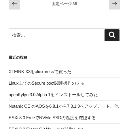
投
前
次
固定ページ
35
の
の
稿
ペ
ペ
の
ー
ー
ペ
ジ
ジ
検
検
ー
索
索:
ジ
送
最近の投稿
り
XTEINK X3をaliexpressで買った
Linux上でのSecure boot関連操作のメモ
openKylyn 3.0 Alpha 1をインストールしてみた
Nutanix CE のAOSを6.8.1から7.3.1.9へアップデート、他
ESXi 8.0 FreeでNVMe SSDの温度を確認する