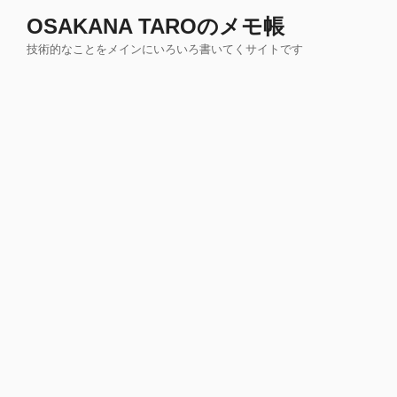
コ
OSAKANA TAROのメモ帳
ン
技術的なことをメインにいろいろ書いてくサイトです
テ
ン
ツ
へ
ス
キ
ッ
プ