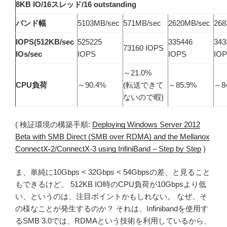
8KB IO/16スレッド/16 outstanding
バンド幅
5103MB/sec
571MB/sec
2620MB/sec
268
IOPS(512KB/sec
525225
335446
343
73160 IOPS
IOs/sec
IOPS
IOPS
IO
～21.0%
CPU負荷
～90.4%
(転送できて
～85.9%
～8
ないので暇)
( 検証環境の構築手順:
Deploying Windows Server 2012
Beta with SMB Direct (SMB over RDMA) and the Mellanox
ConnectX-2/ConnectX-3 using InfiniBand – Step by Step
)
ま、単純に10Gbps < 32Gbps < 54Gbpsの差、と見ること
もできるけど、 512KB IO時のCPU負荷が10Gbpsより低
い、というのは、注目ポイントかもしれない。 なぜ、そ
の様なことが発生するのか？ それは、Infinibandを使用す
るSMB 3.0では、RDMAという技術を利用しているから、