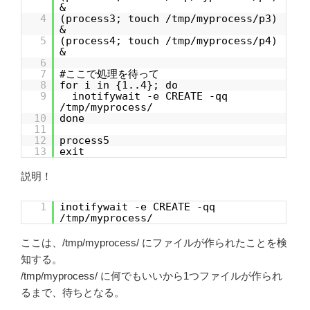
&
4
(process3; touch /tmp/myprocess/p3)
&
5
(process4; touch /tmp/myprocess/p4)
&
6
7
#ここで処理を待って
8
for i in {1..4}; do
9
inotifywait -e CREATE -qq
/tmp/myprocess/
10
done
11
12
process5
13
exit
説明！
1
inotifywait -e CREATE -qq
/tmp/myprocess/
ここは、/tmp/myprocess/ にファイルが作られたことを検
知する。
/tmp/myprocess/ に何でもいいから1つファイルが作られ
るまで、待ちとなる。