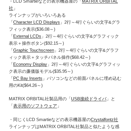
・LCD Smartieなどの表示機器屋の「
MATRIX ORBITAL
社
」
ラインナップがいろいろある
「
Character LCD Displays
」2行～4行ぐらいの文字&グラ
フィック表示($36.08～)
「
External LCDs
」2行～4行ぐらいの文字&グラフィック
表示＋操作ボタン($92.15～)
「
Graphic Touchscreen
」2行～4行ぐらいの文字&グラフ
ィック表示＋タッチパネル操作($68.42～)
「
Economy Display
」2行～4行ぐらいの文字&グラフィッ
ク表示の廉価版モデル($35.95～)
「
PC Bay Inserts
」パソコンなどの前面パネルに埋め込む
用のKit($64.26～)
MATRIX ORBITAL社製品用の「
USB接続ドライバ
」と
「
表示用のソフトウェア
」
・同じくLCD Smartieなどの表示機器屋の
Crystalfontz社
ラインナップはMATRIX ORBITAL社製品と似たような感