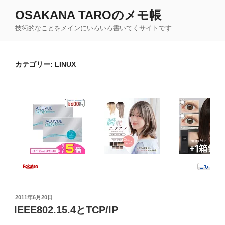
コ
OSAKANA TAROのメモ帳
ン
技術的なことをメインにいろいろ書いてくサイトです
テ
ン
ツ
カテゴリー:
LINUX
へ
ス
キ
ッ
プ
投
2011年6月20日
稿
IEEE802.15.4とTCP/IP
日: