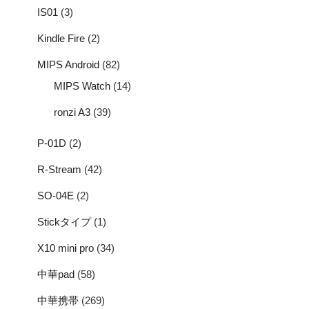
IS01
(3)
Kindle Fire
(2)
MIPS Android
(82)
MIPS Watch
(14)
ronzi A3
(39)
P-01D
(2)
R-Stream
(42)
SO-04E
(2)
Stickタイプ
(1)
X10 mini pro
(34)
中華pad
(58)
中華携帯
(269)