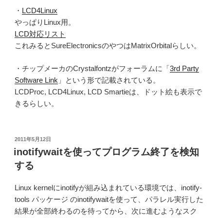
・
LCD4Linux
やっぱりLinux用。
LCD対応リスト
これみるとSureElectronicsのやつはMatrixOrbitalらしい。
・チップメーカのCrystalfontzがフォーラムに「
3rd Party
Software Link
」という形で記載されている。
LCDProc, LCD4Linux, LCD Smartieは、ドット絵も表示で
きるらしい。
投
2011年5月12日
稿
inotifywaitを使ってプログラム終了を検知
日:
する
Linux kernelにinotifyが組み込まれている環境では、inotify-
tools パッケージ のinotifywaitを使って、パラレル実行した
結果が全部終わるのを待ってから、次に進むようなスク