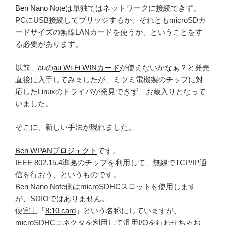
Ben Nano Note
は単独ではネットワークに接続できず、
PCにUSB接続してブリッジするか、それともmicroSDカ
ードサイズの無線LANカードを使うか、ということをす
る必要があります。
以前、auの
au Wi-Fi WINカード
が使えないかなぁ？と発売
直後に入手してみましたが、ミツミ電機製のチップに対
応したLinuxのドライバが発見できず、お蔵入りとなって
いました。
そこに、新しい手法が現れました。
Ben WPANプロジェクト
です。
IEEE 802.15.4準拠のチップを利用して、無線でTCP/IP通
信を行おう、というものです。
Ben Nano Note側はmicroSDHCスロットを使用します
が、SDIOではありません。
便宜上「
8:10 card
」という名称にしていますが、
microSDHCコネクタを利用して汎用I/Oを行わせちゃお