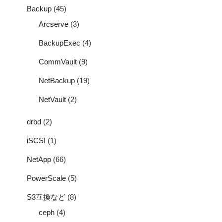
Backup
(45)
Arcserve
(3)
BackupExec
(4)
CommVault
(9)
NetBackup
(19)
NetVault
(2)
drbd
(2)
iSCSI
(1)
NetApp
(66)
PowerScale
(5)
S3互換など
(8)
ceph
(4)