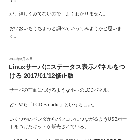
が、詳しくみてないので、よくわかりません。
おいおいもうちょっと調べていってみようかと思いま
す。
投
2011年5月20日
稿
Linuxサーバにステータス表示パネルをつ
日:
ける 2017/01/12修正版
サーバの前面につけるような小型のLCDパネル。
どうやら「LCD Smartie」というらしい。
いくつかのベンダからパソコンにつながるようUSBポー
トをつけたキットが販売されている。