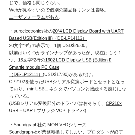
じで、価格も同じぐらい。
Webが見やすいので個別の製品群リンクは省略。
ユーザフォーラムがある
。
・sureelectronics社の
20*4 LCD Display Board with UART
Based USB(Edition llI)（DE-LP14113）
20文字*4行の表示で、1個 USD$26.00。
以前はいくつかラインナップがあったが、現在はもう１
つ、16文字*2行の
1602 LCD Display USB (Edition I)
Smartie module PC Case
（DE-LP12111）
(USD$17.90)があるだけ。
CP2102を使ったUSBシリアル変換ボードとセットとなっ
ており、miniUSBコネクタでパソコンと接続する感じにな
っている。
(USBシリアル変換部分のドライバはおそらく、
CP210x
USB – UART ブリッジ VCP ドライバ
)
・Soundgraph社のiMON VFDシリーズ
Soundgraph社が業務転換してしまい、プロダクトが終了