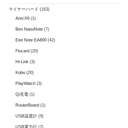
マイナーハード
(163)
ArecX6
(1)
Ben NanoNote
(7)
Eee Note EA800
(42)
Flucard
(20)
Hi-Link
(3)
Kobo
(20)
PlayWatch
(3)
Qi充電
(1)
RouterBoard
(1)
USB温度計
(9)
USB電力計
(7)