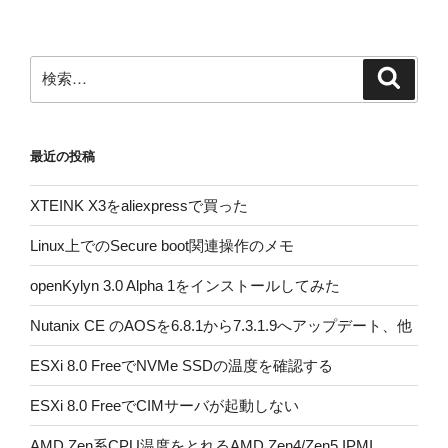
ペ
の
ー
ペ
ジ
検
検
ー
索
索:
ジ
送
最近の投稿
り
XTEINK X3をaliexpressで買った
Linux上でのSecure boot関連操作のメモ
openKylyn 3.0 Alpha 1をインストールしてみた
Nutanix CE のAOSを6.8.1から7.3.1.9へアップデート、他
ESXi 8.0 FreeでNVMe SSDの温度を確認する
ESXi 8.0 FreeでCIMサーバが起動しない
AMD Zen系CPU温度をとれるAMD Zen4/Zen5 IPMI