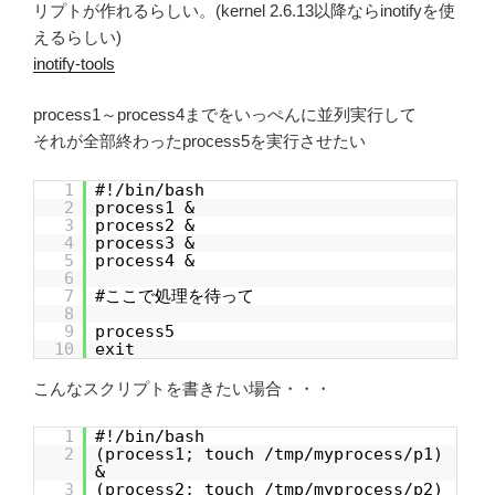
リプトが作れるらしい。(kernel 2.6.13以降ならinotifyを使
えるらしい)
inotify-tools
process1～process4までをいっぺんに並列実行して
それが全部終わったprocess5を実行させたい
1
#!/bin/bash
2
process1 &
3
process2 &
4
process3 &
5
process4 &
6
7
#ここで処理を待って
8
9
process5
10
exit
こんなスクリプトを書きたい場合・・・
1
#!/bin/bash
2
(process1; touch /tmp/myprocess/p1)
&
3
(process2; touch /tmp/myprocess/p2)