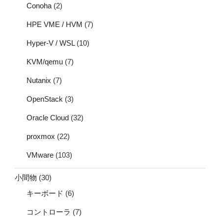
Conoha
(2)
HPE VME / HVM
(7)
Hyper-V / WSL
(10)
KVM/qemu
(7)
Nutanix
(7)
OpenStack
(3)
Oracle Cloud
(32)
proxmox
(22)
VMware
(103)
小間物
(30)
キーボード
(6)
コントローラ
(7)