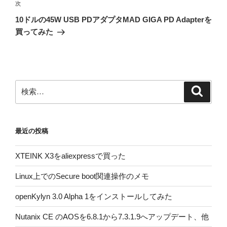
次
次
ー
の
シ
10ドルの45W USB PDアダプタMAD GIGA PD Adapterを
投
買ってみた
ョ
稿
ン
検
検
索
索:
最近の投稿
XTEINK X3をaliexpressで買った
Linux上でのSecure boot関連操作のメモ
openKylyn 3.0 Alpha 1をインストールしてみた
Nutanix CE のAOSを6.8.1から7.3.1.9へアップデート、他