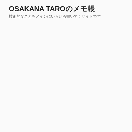
コ
OSAKANA TAROのメモ帳
ン
技術的なことをメインにいろいろ書いてくサイトです
テ
ン
ツ
へ
ス
キ
ッ
プ