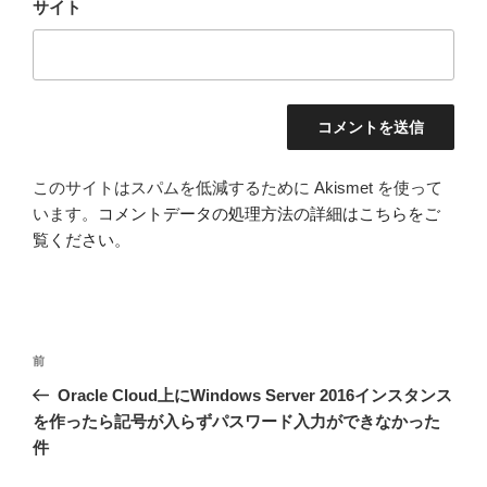
サイト
このサイトはスパムを低減するために Akismet を使って
います。
コメントデータの処理方法の詳細はこちらをご
覧ください
。
投
前
前
稿
の
Oracle Cloud上にWindows Server 2016インスタンス
ナ
投
を作ったら記号が入らずパスワード入力ができなかった
ビ
稿
件
ゲ