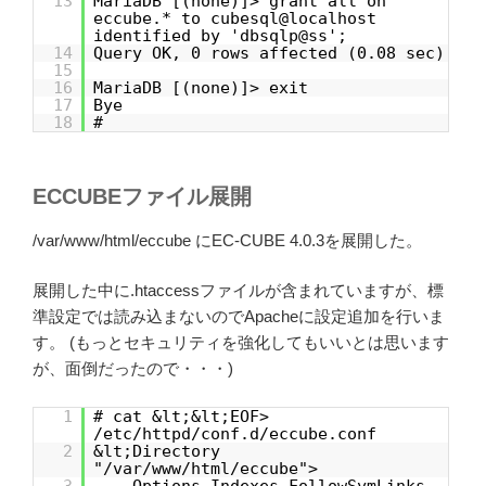
13
MariaDB [(none)]> grant all on
eccube.* to cubesql@localhost
identified by 'dbsqlp@ss';
14
Query OK, 0 rows affected (0.08 sec)
15
16
MariaDB [(none)]> exit
17
Bye
18
#
ECCUBEファイル展開
/var/www/html/eccube にEC-CUBE 4.0.3を展開した。
展開した中に.htaccessファイルが含まれていますが、標
準設定では読み込まないのでApacheに設定追加を行いま
す。 (もっとセキュリティを強化してもいいとは思います
が、面倒だったので・・・)
1
# cat &lt;&lt;EOF>
/etc/httpd/conf.d/eccube.conf
2
&lt;Directory
"/var/www/html/eccube">
3
Options Indexes FollowSymLinks