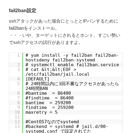
fail2ban設定
sshアタックがあった場合にとっととIPバンするために
fail2banをインストール。
・・・いや、ターゲットにされるとホント、すごい勢い
でsshアクセスの試行がありますよ。
1
# yum install -y fail2ban fail2ban-
hostsdeny fail2ban-systemd
2
# systemctl enable fail2ban.service
3
# cat &lt;&lt;EOF >
/etc/fail2ban/jail.local
4
[DEFAULT]
5
# 24時間以内に3回不審なアクセスがあったら
24時間BAN
6
#bantime = 86400
7
#findtime = 86400
8
bantime = 259200
9
findtime = 259200
10
maxretry = 5
11
12
#CentOS7なのでsystemd
13
#backend = systemd # jail.d/00-
systemd.conf で設定されてた