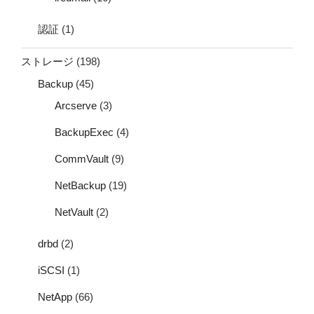
認証
(1)
ストレージ
(198)
Backup
(45)
Arcserve
(3)
BackupExec
(4)
CommVault
(9)
NetBackup
(19)
NetVault
(2)
drbd
(2)
iSCSI
(1)
NetApp
(66)