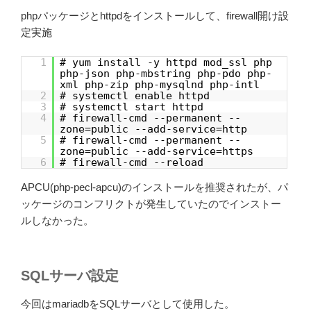
phpパッケージとhttpdをインストールして、firewall開け設
定実施
1
# yum install -y httpd mod_ssl php
php-json php-mbstring php-pdo php-
xml php-zip php-mysqlnd php-intl
2
# systemctl enable httpd
3
# systemctl start httpd
4
# firewall-cmd --permanent --
zone=public --add-service=http
5
# firewall-cmd --permanent --
zone=public --add-service=https
6
# firewall-cmd --reload
APCU(php-pecl-apcu)のインストールを推奨されたが、パ
ッケージのコンフリクトが発生していたのでインストー
ルしなかった。
SQLサーバ設定
今回はmariadbをSQLサーバとして使用した。