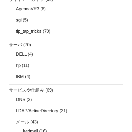
AgendaVR3
(6)
sgi
(5)
tip_tap_tricks
(79)
サーバ
(70)
DELL
(4)
hp
(11)
IBM
(4)
サービスや仕組み
(69)
DNS
(3)
LDAP/ActiveDirectory
(31)
メール
(43)
iredmail
(16)