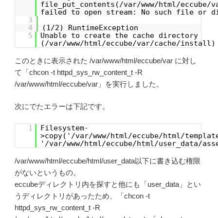
file_put_contents(/var/www/html/eccube/v
failed to open stream: No such file or d
3
4
(1/2) RuntimeException
5
Unable to create the cache directory
(/var/www/html/eccube/var/cache/install)
このときに表示された /var/www/html/eccube/var に対し
て「chcon -t httpd_sys_rw_content_t -R
/var/www/html/eccube/var」を実行しました。
次にでたエラーは下記です。
1
Filesystem-
>copy('/var/www/html/eccube/html/templat
'/var/www/html/eccube/html/user_data/ass
/var/www/html/eccube/html/user_data以下に書き込む権限
がないというもの。
eccubeディレクトリ内を探すと他にも「user_data」とい
うディレクトリがあったため、「chcon -t
httpd_sys_rw_content_t -R