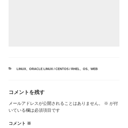
カ
LINUX
、
ORACLE LINUX / CENTOS / RHEL
、
OS
、
WEB
テ
ゴ
リ
ー
コメントを残す
メールアドレスが公開されることはありません。
※
が付
いている欄は必須項目です
コメント
※