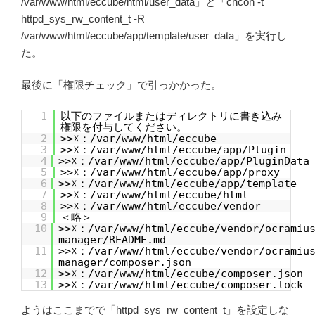
/var/www/html/eccube/html/user_data」と「chcon -t
httpd_sys_rw_content_t -R
/var/www/html/eccube/app/template/user_data」を実行し
た。
最後に「権限チェック」で引っかかった。
1
以下のファイルまたはディレクトリに書き込み
権限を付与してください。
2
>>☓：/var/www/html/eccube
3
>>☓：/var/www/html/eccube/app/Plugin
4
>>☓：/var/www/html/eccube/app/PluginData
5
>>☓：/var/www/html/eccube/app/proxy
6
>>☓：/var/www/html/eccube/app/template
7
>>☓：/var/www/html/eccube/html
8
>>☓：/var/www/html/eccube/vendor
9
＜略＞
10
>>☓：/var/www/html/eccube/vendor/ocramius
manager/README.md
11
>>☓：/var/www/html/eccube/vendor/ocramius
manager/composer.json
12
>>☓：/var/www/html/eccube/composer.json
13
>>☓：/var/www/html/eccube/composer.lock
ようはここまでで「httpd_sys_rw_content_t」を設定しな