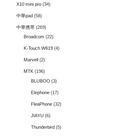
X10 mini pro
(34)
中華pad
(58)
中華携帯
(269)
Broadcom
(22)
K-Touch W619
(4)
Marvell
(2)
MTK
(196)
BLUBOO
(3)
Elephone
(17)
FleaPhone
(32)
JIAYU
(6)
Thunderbird
(5)