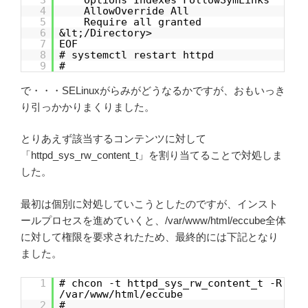
4
AllowOverride All
5
Require all granted
6
&lt;/Directory>
7
EOF
8
# systemctl restart httpd
9
#
で・・・SELinuxがらみがどうなるかですが、おもいっき
り引っかかりまくりました。
とりあえず該当するコンテンツに対して
「httpd_sys_rw_content_t」を割り当てることで対処しま
した。
最初は個別に対処していこうとしたのですが、インスト
ールプロセスを進めていくと、/var/www/html/eccube全体
に対して権限を要求されたため、最終的には下記となり
ました。
1
# chcon -t httpd_sys_rw_content_t -R
/var/www/html/eccube
2
#