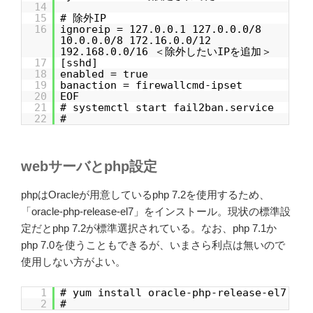
14
15
# 除外IP
16
ignoreip = 127.0.0.1 127.0.0.0/8
10.0.0.0/8 172.16.0.0/12
192.168.0.0/16 ＜除外したいIPを追加＞
17
[sshd]
18
enabled = true
19
banaction = firewallcmd-ipset
20
EOF
21
# systemctl start fail2ban.service
22
#
webサーバとphp設定
phpはOracleが用意しているphp 7.2を使用するため、
「oracle-php-release-el7」をインストール。現状の標準設
定だとphp 7.2が標準選択されている。なお、php 7.1か
php 7.0を使うこともできるが、いまさら利点は無いので
使用しない方がよい。
1
# yum install oracle-php-release-el7
2
#