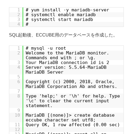
1
# yum install -y mariadb-server
2
# systemctl enable mariadb
3
# systemctl start mariadb
4
#
SQL起動後、ECCUBE用のデータベースを作成した。
1
# mysql -u root
2
Welcome to the MariaDB monitor.
Commands end with ; or \g.
3
Your MariaDB connection id is 2
4
Server version: 5.5.64-MariaDB
MariaDB Server
5
6
Copyright (c) 2000, 2018, Oracle,
MariaDB Corporation Ab and others.
7
8
Type 'help;' or '\h' for help. Type
'\c' to clear the current input
statement.
9
10
MariaDB [(none)]> create database
eccube character set utf8;
11
Query OK, 1 row affected (0.00 sec)
12