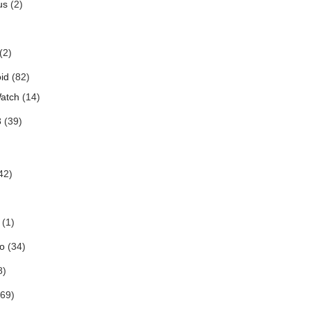
us
(2)
(2)
id
(82)
atch
(14)
3
(39)
42)
(1)
o
(34)
8)
69)