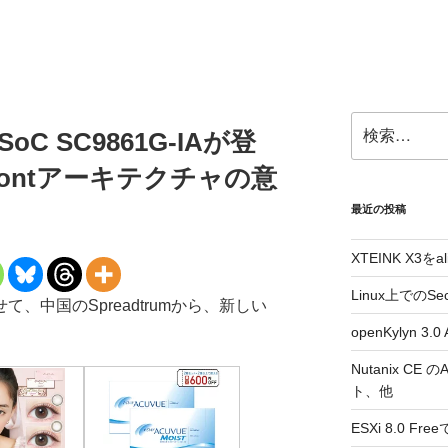
検
SoC SC9861G-IAが登
索:
irmontアーキテクチャの意
最近の投稿
XTEINK X3をa
Linux上でのSe
て、中国のSpreadtrumから、新しい
openKylyn 
Nutanix CE
ト、他
ESXi 8.0 F