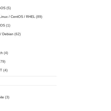
eOS
(5)
Linux / CentOS / RHEL
(89)
h OS
(1)
/ Debian
(62)
ch
(4)
79)
oT
(4)
ile
(3)