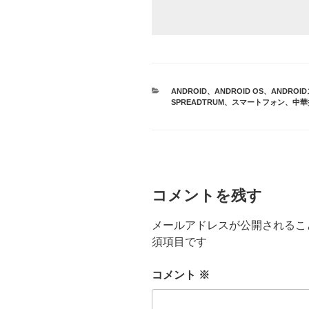
カ
ANDROID
、
ANDROID OS
、
ANDROI
テ
SPREADTRUM
、
スマートフォン
、
中華
ゴ
リ
ー
コメントを残す
メールアドレスが公開されるこ
須項目です
コメント
※