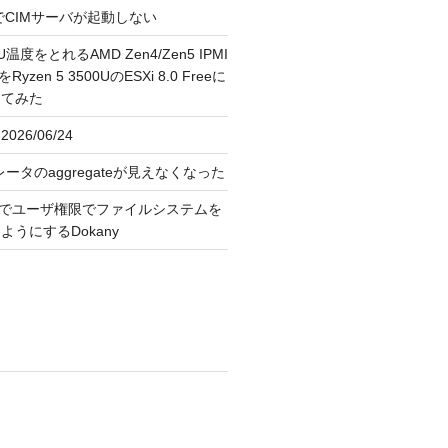
FreeでCIMサーバが起動しない
U温度をとれるAMD Zen4/Zen5 IPMI
erをRyzen 5 3500UのESXi 8.0 Freeに
してみた
026/06/24
レータのaggregateが見えなくなった
OS上でユーザ権限でファイルシステムを
うにするDokany