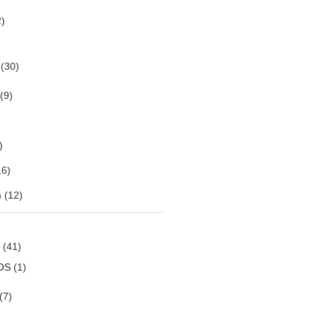
)
(30)
(9)
)
6)
m
(12)
(41)
OS
(1)
(7)