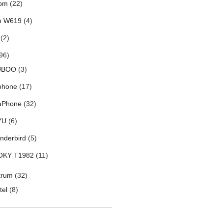
om
(22)
h W619
(4)
(2)
96)
UBOO
(3)
phone
(17)
aPhone
(32)
YU
(6)
nderbird
(5)
OKY T1982
(11)
trum
(32)
tel
(8)