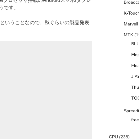
lプロセッサ搭載のAndroidスマホ/タブレ
Broadc
うです。
K-Touc
7年Q2ということなので、秋ぐらいの製品発表
Marvell
MTK
(1
BL
Ele
Fle
JIA
Thu
TO
Spread
free
CPU
(238)