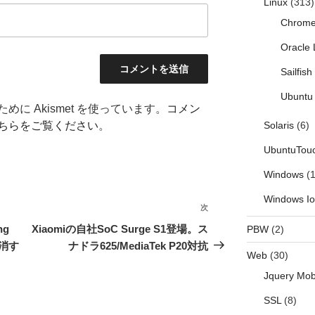
Linux
(313)
Chrom
Oracle 
Sailfis
Ubuntu 
に Akismet を使っています。
コメン
ちらをご覧ください
。
Solaris
(6)
UbuntuTou
Windows
(1
Windows I
次
次
の
ng
Xiaomiの自社SoC Surge S1登場。ス
PBW
(2)
投
ら消す
ナドラ625/MediaTek P20対抗
Web
(30)
稿
Jquery Mob
SSL
(8)