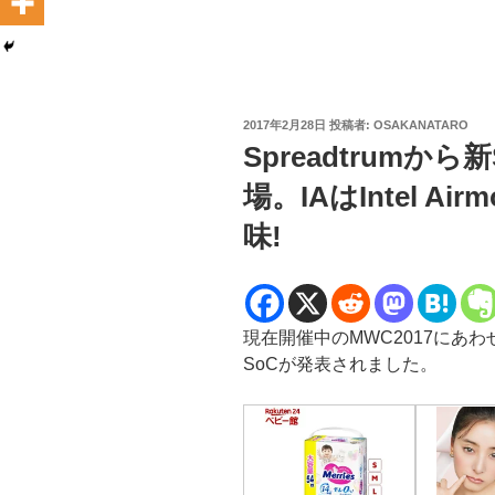
投
2017年2月28日
投稿者:
OSAKANATARO
稿
Spreadtrumから新
日:
場。IAはIntel A
味!
現在開催中のMWC2017にあわせ
SoCが発表されました。