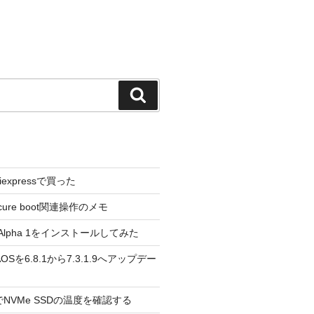
検
索
liexpressで買った
cure boot関連操作のメモ
3.0 Alpha 1をインストールしてみた
 のAOSを6.8.1から7.3.1.9へアップデー
reeでNVMe SSDの温度を確認する