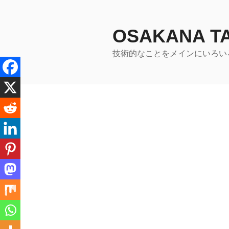
コ
ン
テ
OSAKANA 
ン
技術的なことをメインにいろい
ツ
へ
ス
キ
ッ
プ