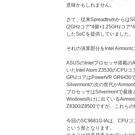
意味かもしれません。
さて、従来SpreadtrumからはS
(2GHzコア*4個+1.25GHzコア
したSoCを提供していました。
それの演算部分をIntel Air
ASUSのIntelプロセッサ搭載の
いたIntel Atom Z3530のCP
GPUコアはPowerVR GR6430でした
Silvermontの次の世代がAir
プロセッサはSilvermont
Windows向けに出ているAirmon
Z8300/Z8500ですが、これらのG
今回のSC9681G-IAは、CPUコア
という形となります。