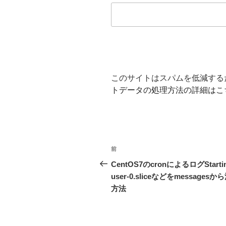
このサイトはスパムを低減するため
トデータの処理方法の詳細はこ
投
前
前
稿
の
CentOS7のcronによるログStarti
投
user-0.sliceなどをmessagesか
ナ
稿
方法
ビ
ゲ