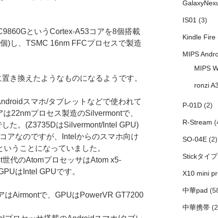
GalaxyNex
IS01
(3)
C9860GというCortex-A53コアを8個搭載
Kindle Fire
*4個)し、TSMC 16nm FFCプロセスで製造
MIPS Andro
MIPS W
montに置き換えたようなものになるようです。
ronzi A
Androidスマホ/タブレットなどで使われて
P-01D
(2)
Uコアは22nmプロセス製造のSilvermontで、
R-Stream
(
。(Z3735DはSilvermont/Intel GPU)
montコアなのですが、Intelからのスマホ向け
SO-04E
(2)
で最後ということになっていました。
Stickタイプ
t世代のAtomプロセッサはAtom x5-
PUはIntel GPUです。
X10 mini pr
中華pad
(5
はAirmontで、GPUはPowerVR GT7200
中華携帯
(2