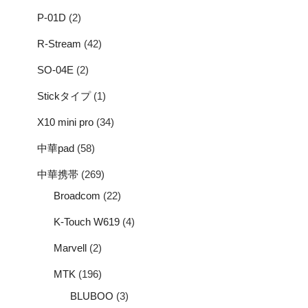
P-01D
(2)
R-Stream
(42)
SO-04E
(2)
Stickタイプ
(1)
X10 mini pro
(34)
中華pad
(58)
中華携帯
(269)
Broadcom
(22)
K-Touch W619
(4)
Marvell
(2)
MTK
(196)
BLUBOO
(3)