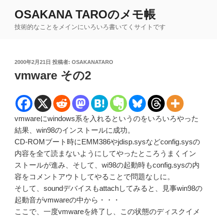
コ
OSAKANA TAROのメモ帳
ン
技術的なことをメインにいろいろ書いてくサイトです
テ
ン
ツ
投
2000年2月21日
投稿者:
OSAKANATARO
へ
稿
vmware その2
ス
日:
キ
ッ
プ
vmwareにwindows系を入れるというのをいろいろやった
結果、win98のインストールに成功。
CD-ROMブート時にEMM386やjdisp.sysなどconfig.sysの
内容を全て読まないようにしてやったところうまくイン
ストールが進み、そして、wi98の起動時もconfig.sysの内
容をコメントアウトしてやることで問題なしに。
そして、soundデバイスもattachしてみると、見事win98の
起動音がvmwareの中から・・・
ここで、一度vmwareを終了し、この状態のディスクイメ