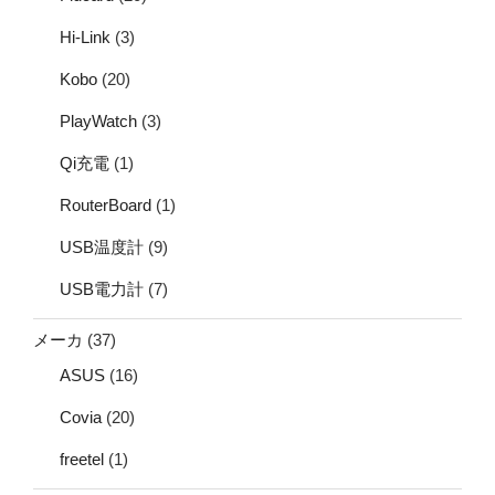
Hi-Link
(3)
Kobo
(20)
PlayWatch
(3)
Qi充電
(1)
RouterBoard
(1)
USB温度計
(9)
USB電力計
(7)
メーカ
(37)
ASUS
(16)
Covia
(20)
freetel
(1)