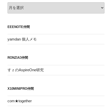
ア
ー
カ
イ
EEENOTE仲間
ブ
yamdan 個人メモ
RONZIA3仲間
すｚのAspireOne研究
X10MINIPRO仲間
com★together