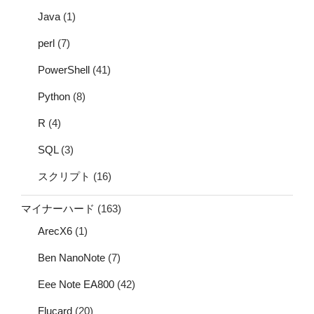
Java
(1)
perl
(7)
PowerShell
(41)
Python
(8)
R
(4)
SQL
(3)
スクリプト
(16)
マイナーハード
(163)
ArecX6
(1)
Ben NanoNote
(7)
Eee Note EA800
(42)
Flucard
(20)