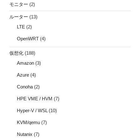
モニター
(2)
ルーター
(13)
LTE
(2)
OpenWRT
(4)
仮想化
(188)
Amazon
(3)
Azure
(4)
Conoha
(2)
HPE VME / HVM
(7)
Hyper-V / WSL
(10)
KVM/qemu
(7)
Nutanix
(7)