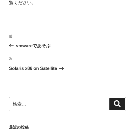
覧ください
。
投
前
前
稿
の
vmwareであそぶ
ナ
投
ビ
稿
次
次
ゲ
の
Solaris x86 on Satellite
投
ー
稿
シ
ョ
ン
検
検
索
索:
最近の投稿