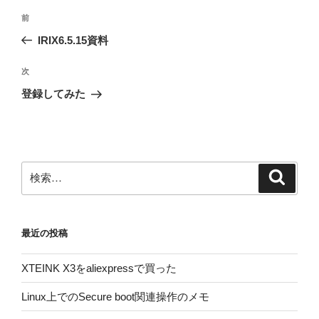
投
前
前
稿
の
IRIX6.5.15資料
ナ
投
ビ
稿
次
次
ゲ
の
登録してみた
投
ー
稿
シ
ョ
ン
検
検
索
索:
最近の投稿
XTEINK X3をaliexpressで買った
Linux上でのSecure boot関連操作のメモ