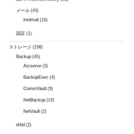
メール
(43)
iredmail
(16)
認証
(1)
ストレージ
(198)
Backup
(45)
Arcserve
(3)
BackupExec
(4)
CommVault
(9)
NetBackup
(19)
NetVault
(2)
drbd
(2)