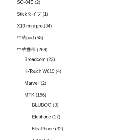
SO-04E
(2)
Stickタイプ
(1)
X10 mini pro
(34)
中華pad
(58)
中華携帯
(269)
Broadcom
(22)
K-Touch W619
(4)
Marvell
(2)
MTK
(196)
BLUBOO
(3)
Elephone
(17)
FleaPhone
(32)