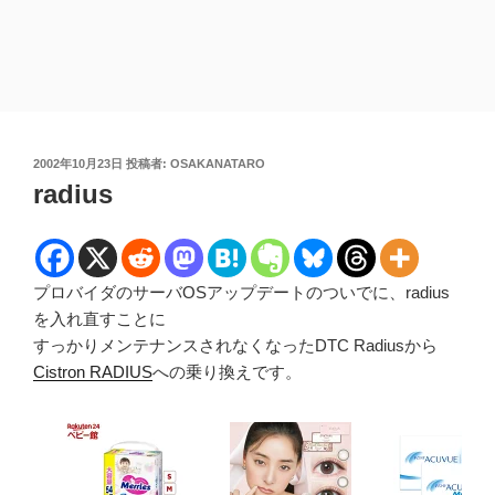
投
2002年10月23日
投稿者:
OSAKANATARO
稿
radius
日:
プロバイダのサーバOSアップデートのついでに、radius
を入れ直すことに
すっかりメンテナンスされなくなったDTC Radiusから
Cistron RADIUS
への乗り換えです。