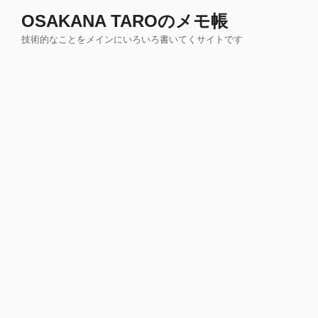
コ
OSAKANA TAROのメモ帳
ン
技術的なことをメインにいろいろ書いてくサイトです
テ
ン
ツ
へ
ス
キ
ッ
プ