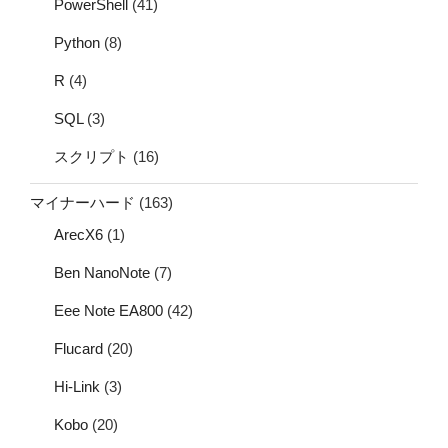
PowerShell
(41)
Python
(8)
R
(4)
SQL
(3)
スクリプト
(16)
マイナーハード
(163)
ArecX6
(1)
Ben NanoNote
(7)
Eee Note EA800
(42)
Flucard
(20)
Hi-Link
(3)
Kobo
(20)