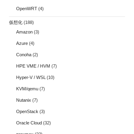
OpenWRT
(4)
仮想化
(188)
Amazon
(3)
Azure
(4)
Conoha
(2)
HPE VME / HVM
(7)
Hyper-V / WSL
(10)
KVM/qemu
(7)
Nutanix
(7)
OpenStack
(3)
Oracle Cloud
(32)