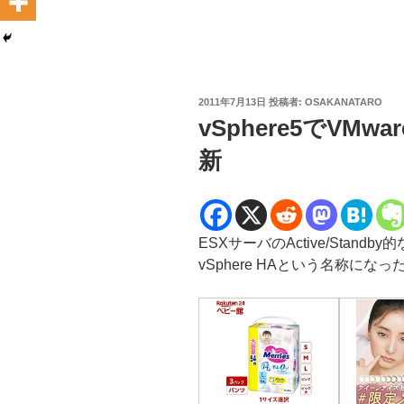
投
2011年7月13日
投稿者:
OSAKANATARO
稿
vSphere5でVMwar
日:
新
ESXサーバのActive/Stand
vSphere HAという名称になっ