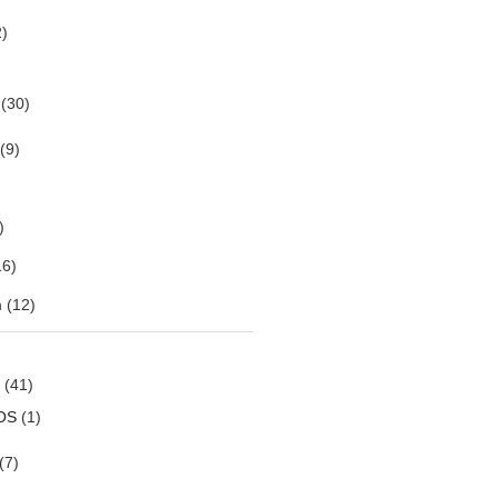
)
(30)
(9)
)
6)
m
(12)
(41)
OS
(1)
(7)