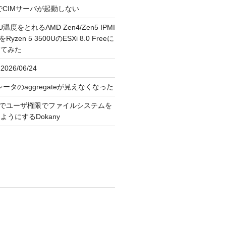
FreeでCIMサーバが起動しない
U温度をとれるAMD Zen4/Zen5 IPMI
erをRyzen 5 3500UのESXi 8.0 Freeに
してみた
026/06/24
レータのaggregateが見えなくなった
OS上でユーザ権限でファイルシステムを
うにするDokany