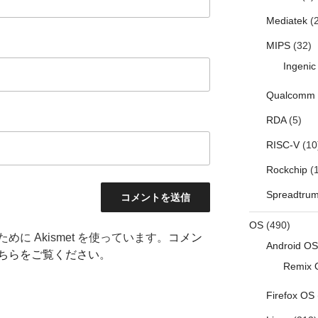
Mediatek
(2
MIPS
(32)
Ingenic
Qualcomm
RDA
(5)
RISC-V
(10
Rockchip
(1
Spreadtru
OS
(490)
に Akismet を使っています。
コメン
Android OS
ちらをご覧ください
。
Remix 
Firefox OS