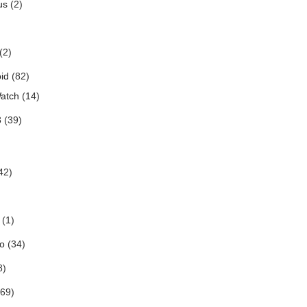
us
(2)
(2)
id
(82)
atch
(14)
3
(39)
42)
(1)
o
(34)
8)
69)