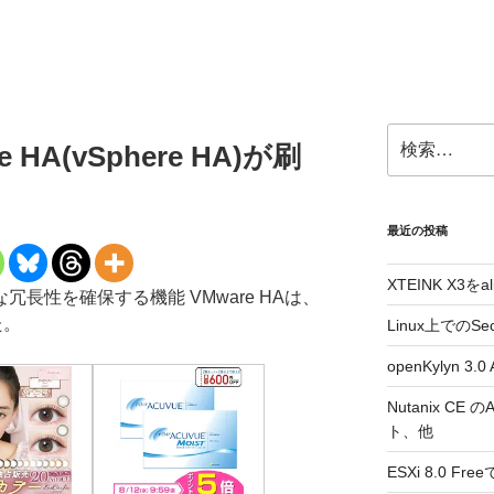
検
e HA(vSphere HA)が刷
索:
最近の投稿
XTEINK X3をa
by的な冗長性を確保する機能 VMware HAは、
た。
Linux上でのSe
openKylyn 
Nutanix CE
ト、他
ESXi 8.0 F