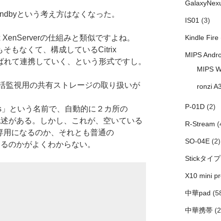
GalaxyNex
Standbyという考え方はなくなった。
IS01
(3)
 XenServerの仕組みと類似ですよね。
Kindle Fire
がそもそもなくて、構成しているCitrix
MIPS Andro
台選ばれて連携していく、という形式ですし。
MIPS W
活監視用の共有ストレージの取り扱いが
ronzi A
P-01D
(2)
stores」という名前で、自動的に２カ所の
いう記述がある。しかし、これが、空いている
R-Stream
(
tbeat専用になるのか、それとも普通の
SO-04E
(2)
存できるのかがよくわからない。
Stickタイプ
X10 mini pr
中華pad
(5
中華携帯
(2