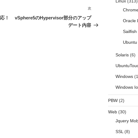
Linux
(313)
次
次
Chrom
の
も対応！
vSphere5のHypervisor部分のアップ
Oracle 
投
デート内容
稿
Sailfis
Ubuntu 
Solaris
(6)
UbuntuTou
Windows
(1
Windows I
PBW
(2)
Web
(30)
Jquery Mob
SSL
(8)