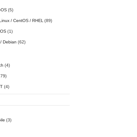
eOS
(5)
Linux / CentOS / RHEL
(89)
h OS
(1)
/ Debian
(62)
ch
(4)
79)
oT
(4)
ile
(3)