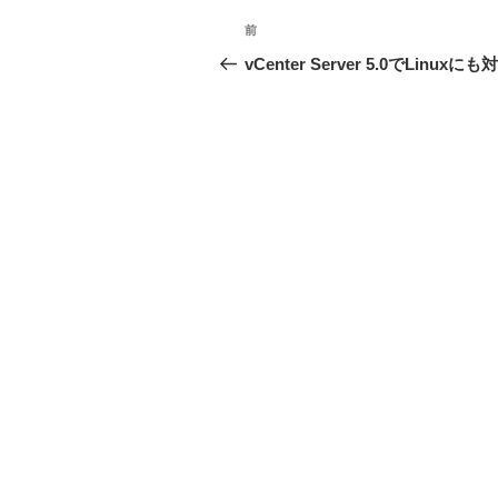
投
前
前
稿
の
vCenter Server 5.0でLinuxに
投
ナ
稿
ビ
ゲ
ー
シ
ョ
ン