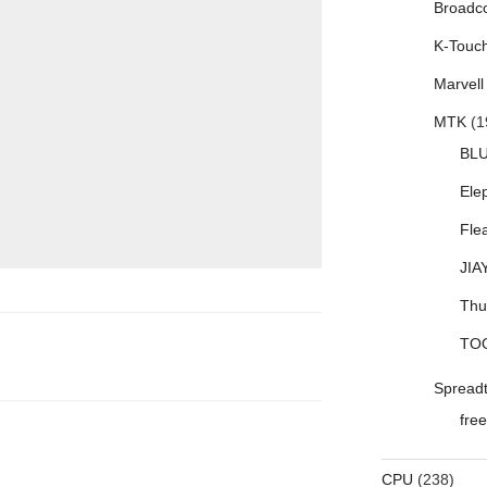
Broadc
K-Touc
Marvell
MTK
(1
BL
Ele
Fle
JIA
Thu
TO
Spread
free
CPU
(238)