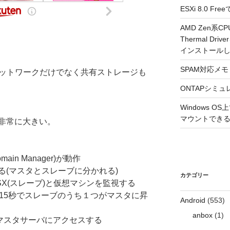
ESXi 8.0 
AMD Zen系CP
Thermal Driv
インストール
SPAM対応メモ 2
ネットワークだけでなく共有ストレージも
ONTAPシミュ
Windows 
マウントできるよ
非常に大きい。
main Manager)が動作
る(マスタとスレーブに分かれる)
カテゴリー
SX(スレーブ)と仮想マシンを監視する
15秒でスレーブのうち１つがマスタに昇
Android
(553)
anbox
(1)
本的にマスタサーバにアクセスする