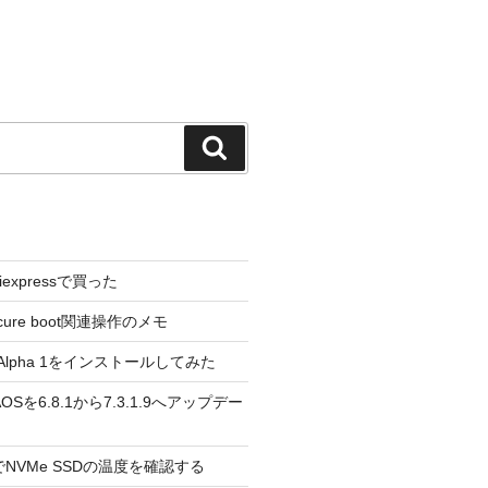
検
索
liexpressで買った
cure boot関連操作のメモ
3.0 Alpha 1をインストールしてみた
 のAOSを6.8.1から7.3.1.9へアップデー
reeでNVMe SSDの温度を確認する