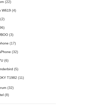
om
(22)
h W619
(4)
(2)
96)
UBOO
(3)
phone
(17)
aPhone
(32)
YU
(6)
nderbird
(5)
OKY T1982
(11)
trum
(32)
tel
(8)