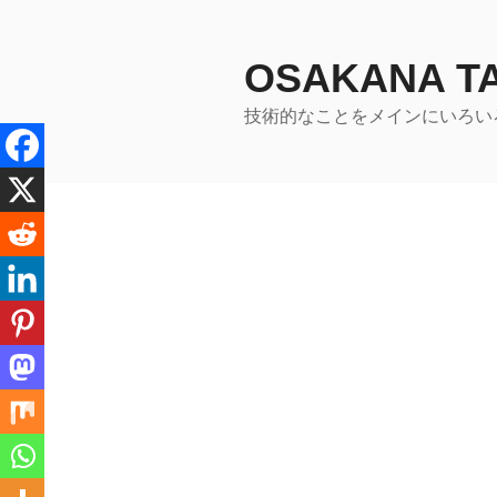
コ
ン
テ
OSAKANA 
ン
技術的なことをメインにいろい
ツ
へ
ス
キ
ッ
プ