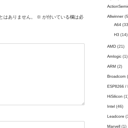
ActionSemi
Allwinner
(5
とはありません。
※
が付いている欄は必
A64
(33
H3
(14)
AMD
(21)
Amlogic
(1)
ARM
(2)
Broadcom
(
ESP8266 /
HiSilicon
(1
Intel
(46)
Leadcore
(
Marvell
(1)