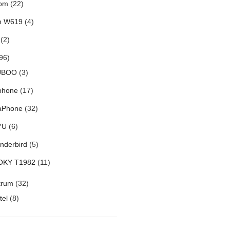
om
(22)
h W619
(4)
(2)
96)
UBOO
(3)
phone
(17)
aPhone
(32)
YU
(6)
nderbird
(5)
OKY T1982
(11)
trum
(32)
tel
(8)