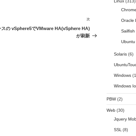
Linux
(313)
Chrom
次
次
Oracle 
の
センスの
vSphere5でVMware HA(vSphere HA)
Sailfis
投
が刷新
稿
Ubuntu 
Solaris
(6)
UbuntuTou
Windows
(1
Windows I
PBW
(2)
Web
(30)
Jquery Mob
SSL
(8)