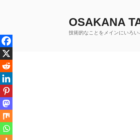
コ
ン
テ
OSAKANA 
ン
技術的なことをメインにいろい
ツ
へ
ス
キ
ッ
プ