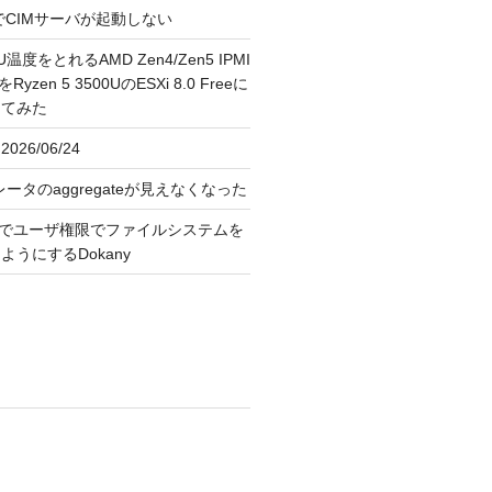
FreeでCIMサーバが起動しない
U温度をとれるAMD Zen4/Zen5 IPMI
erをRyzen 5 3500UのESXi 8.0 Freeに
してみた
026/06/24
レータのaggregateが見えなくなった
OS上でユーザ権限でファイルシステムを
うにするDokany