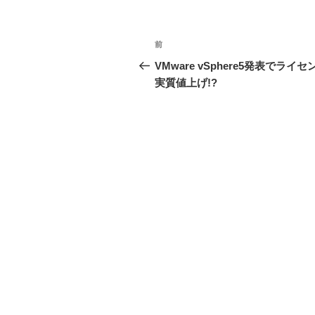
投
前
前
稿
の
VMware vSphere5発表でライ
投
実質値上げ!?
ナ
稿
ビ
ゲ
ー
シ
ョ
ン