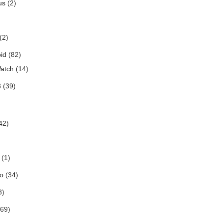
us
(2)
(2)
id
(82)
atch
(14)
3
(39)
42)
(1)
o
(34)
8)
69)