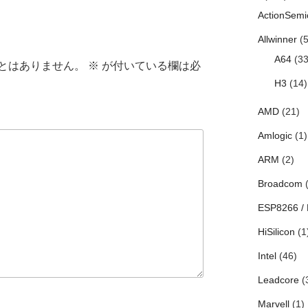
ActionSemi
Allwinner
(5
A64
(33
とはありません。
※
が付いている欄は必
H3
(14)
AMD
(21)
Amlogic
(1)
ARM
(2)
Broadcom
(
ESP8266 /
HiSilicon
(1
Intel
(46)
Leadcore
(
Marvell
(1)