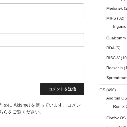
Mediatek
(2
MIPS
(32)
Ingenic
Qualcomm
RDA
(5)
RISC-V
(10
Rockchip
(1
Spreadtru
OS
(490)
Android OS
に Akismet を使っています。
コメン
Remix 
ちらをご覧ください
。
Firefox OS