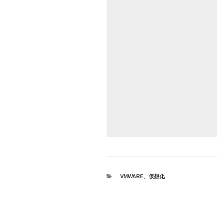
カ
VMWARE
、
仮想化
テ
ゴ
リ
ー