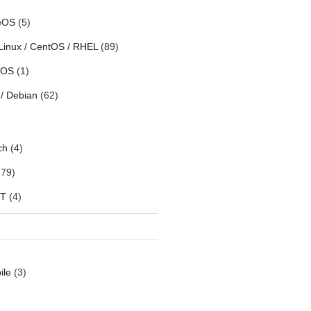
eOS
(5)
Linux / CentOS / RHEL
(89)
h OS
(1)
/ Debian
(62)
ch
(4)
79)
oT
(4)
ile
(3)