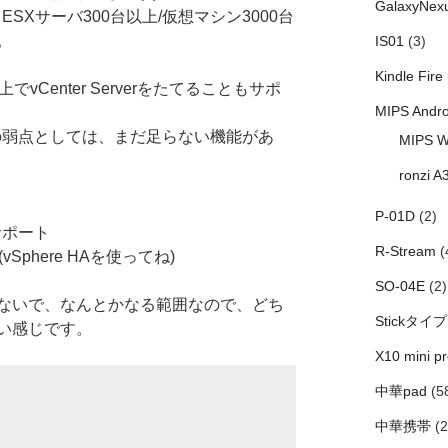
GalaxyNex
、ESXサーバ300台以上/仮想マシン3000台
。
IS01
(3)
Kindle Fire
でvCenter Serverをたてることもサポ
MIPS Andro
plianceの弱点としては、まだ足らない機能があ
MIPS W
ronzi A
P-01D
(2)
サポート
R-Stream
(
ト(vSphere HAを使ってね)
SO-04E
(2)
ないで、なんとかなる範囲なので、どち
Stickタイプ
い感じです。
X10 mini pr
中華pad
(5
中華携帯
(2