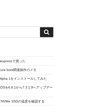
検
索
liexpressで買った
cure boot関連操作のメモ
3.0 Alpha 1をインストールしてみた
 のAOSを6.8.1から7.3.1.9へアップデー
reeでNVMe SSDの温度を確認する