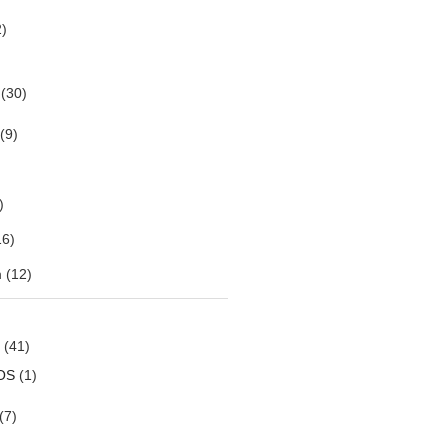
)
(30)
(9)
)
6)
m
(12)
(41)
OS
(1)
(7)