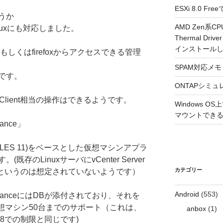
ESXi 8.0 
うか
AMD Zen系CP
Linuxにも対応しました。
Thermal Driv
インストール
もしくはfirefoxからアクセスできる管理
SPAM対応メモ 2
xです。
ONTAPシミュ
e Client相当の操作はできるようです。
Windows 
マウントできるよ
iance」
inux(SLES 11)をベースとした仮想マシンアプラ
存のLinuxサーバにvCenter Server
カテゴリー
する、というのは想定されていないようです）
Android
(553)
ApplianceにはDBが添付されており、それを
仮想マシン50台までのサポート（これは、
anbox
(1)
2008での制限と同じです)