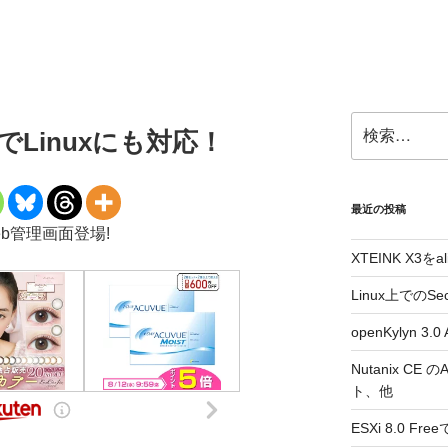
検
 5.0でLinuxにも対応！
索:
最近の投稿
でWeb管理画面登場!
XTEINK X3をa
Linux上でのSe
openKylyn 
Nutanix CE
ト、他
ESXi 8.0 F