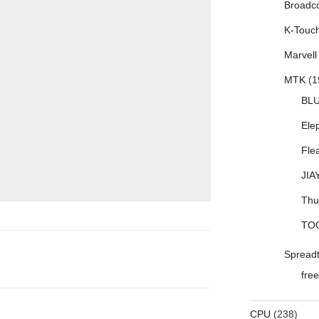
Broadc
K-Touc
Marvell
MTK
(1
BL
Ele
Fle
JIA
Thu
TO
Spread
free
CPU
(238)