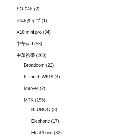
SO-04E
(2)
Stickタイプ
(1)
X10 mini pro
(34)
中華pad
(58)
中華携帯
(269)
Broadcom
(22)
K-Touch W619
(4)
Marvell
(2)
MTK
(196)
BLUBOO
(3)
Elephone
(17)
FleaPhone
(32)