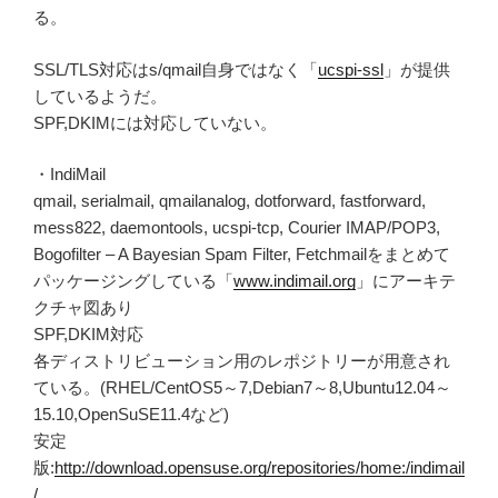
る。
SSL/TLS対応はs/qmail自身ではなく「
ucspi-ssl
」が提供
しているようだ。
SPF,DKIMには対応していない。
・IndiMail
qmail, serialmail, qmailanalog, dotforward, fastforward,
mess822, daemontools, ucspi-tcp, Courier IMAP/POP3,
Bogofilter – A Bayesian Spam Filter, Fetchmailをまとめて
パッケージングしている「
www.indimail.org
」にアーキテ
クチャ図あり
SPF,DKIM対応
各ディストリビューション用のレポジトリーが用意され
ている。(RHEL/CentOS5～7,Debian7～8,Ubuntu12.04～
15.10,OpenSuSE11.4など)
安定
版:
http://download.opensuse.org/repositories/home:/indimail
/