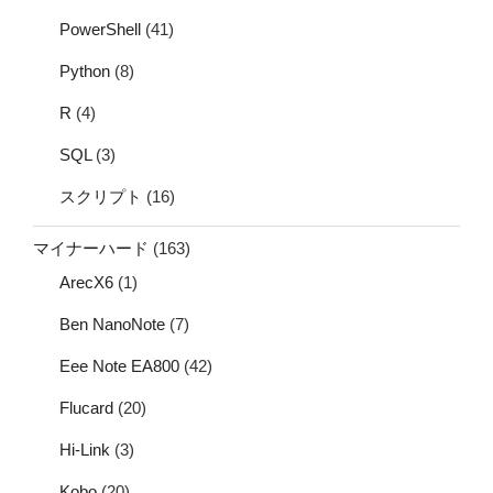
PowerShell
(41)
Python
(8)
R
(4)
SQL
(3)
スクリプト
(16)
マイナーハード
(163)
ArecX6
(1)
Ben NanoNote
(7)
Eee Note EA800
(42)
Flucard
(20)
Hi-Link
(3)
Kobo
(20)