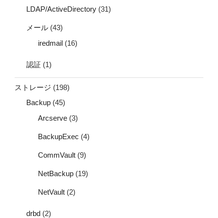
LDAP/ActiveDirectory
(31)
メール
(43)
iredmail
(16)
認証
(1)
ストレージ
(198)
Backup
(45)
Arcserve
(3)
BackupExec
(4)
CommVault
(9)
NetBackup
(19)
NetVault
(2)
drbd
(2)