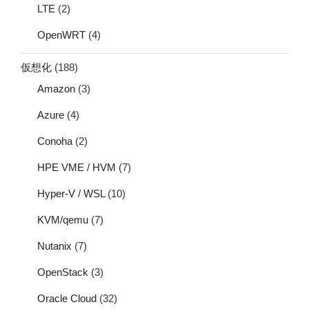
LTE
(2)
OpenWRT
(4)
仮想化
(188)
Amazon
(3)
Azure
(4)
Conoha
(2)
HPE VME / HVM
(7)
Hyper-V / WSL
(10)
KVM/qemu
(7)
Nutanix
(7)
OpenStack
(3)
Oracle Cloud
(32)