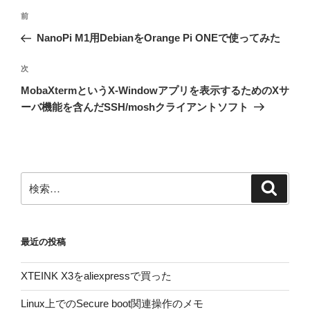
投
前
前
稿
の
NanoPi M1用DebianをOrange Pi ONEで使ってみた
ナ
投
ビ
稿
次
次
ゲ
の
MobaXtermというX-Windowアプリを表示するためのXサ
投
ー
ーバ機能を含んだSSH/moshクライアントソフト
稿
シ
ョ
ン
検
検
索
索:
最近の投稿
XTEINK X3をaliexpressで買った
Linux上でのSecure boot関連操作のメモ