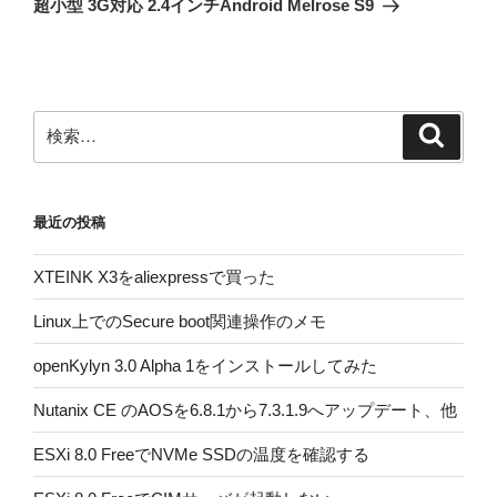
超小型 3G対応 2.4インチAndroid Melrose S9
投
ー
稿
シ
ョ
ン
検
検
索
索:
最近の投稿
XTEINK X3をaliexpressで買った
Linux上でのSecure boot関連操作のメモ
openKylyn 3.0 Alpha 1をインストールしてみた
Nutanix CE のAOSを6.8.1から7.3.1.9へアップデート、他
ESXi 8.0 FreeでNVMe SSDの温度を確認する