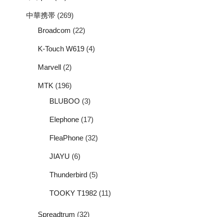
中華携帯
(269)
Broadcom
(22)
K-Touch W619
(4)
Marvell
(2)
MTK
(196)
BLUBOO
(3)
Elephone
(17)
FleaPhone
(32)
JIAYU
(6)
Thunderbird
(5)
TOOKY T1982
(11)
Spreadtrum
(32)