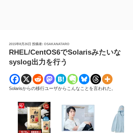
投
2015年8月26日
投稿者:
OSAKANATARO
稿
RHEL/CentOS6でSolarisみたいな
日:
syslog出力を行う
Solarisからの移行ユーザからこんなことを言われた。