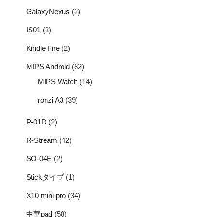
GalaxyNexus
(2)
IS01
(3)
Kindle Fire
(2)
MIPS Android
(82)
MIPS Watch
(14)
ronzi A3
(39)
P-01D
(2)
R-Stream
(42)
SO-04E
(2)
Stickタイプ
(1)
X10 mini pro
(34)
中華pad
(58)