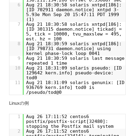
158.211.134.200 offset 0.350887 sec
6
Aug 21 18:30:58 solaris xntpd[186]:
[ID 702911 daemon.notice] xntpd 3-
5.93e Mon Sep 20 15:47:11 PDT 1999
(1)
7
Aug 21 18:30:58 solaris xntpd[186]:
[ID 301315 daemon.notice] tickadj =
5, tick = 10000, tvu_maxslew = 495,
est. hz = 100
8
Aug 21 18:30:59 solaris xntpd[186]:
[ID 798731 daemon.notice] using
kernel phase-lock loop 0041
9
Aug 21 18:30:59 solaris last message
repeated 1 time
10
Aug 21 18:31:09 solaris pseudo: [ID
129642 kern.info] pseudo-device:
tod0
11
Aug 21 18:31:09 solaris genunix: [ID
936769 kern.info] tod0 is
/pseudo/tod@0
Linuxの例
1
Aug 26 17:11:52 centos6
postfix/postfix-script[32480]:
stopping the Postfix mail system
2
Aug 26 17:11:52 centos6
postfix/master[32414]: terminating