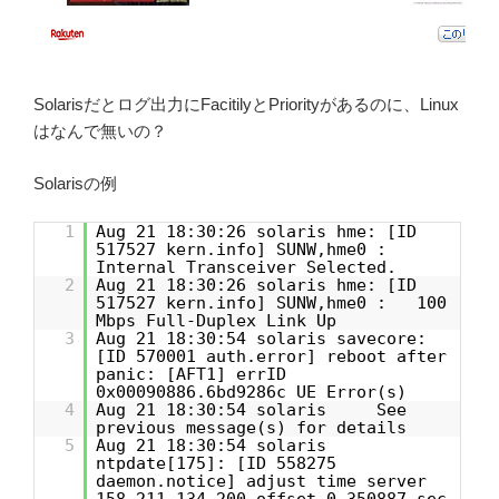
Solarisだとログ出力にFacitilyとPriorityがあるのに、Linux
はなんで無いの？
Solarisの例
1
Aug 21 18:30:26 solaris hme: [ID
517527 kern.info] SUNW,hme0 :
Internal Transceiver Selected.
2
Aug 21 18:30:26 solaris hme: [ID
517527 kern.info] SUNW,hme0 : 100
Mbps Full-Duplex Link Up
3
Aug 21 18:30:54 solaris savecore:
[ID 570001 auth.error] reboot after
panic: [AFT1] errID
0x00090886.6bd9286c UE Error(s)
4
Aug 21 18:30:54 solaris See
previous message(s) for details
5
Aug 21 18:30:54 solaris
ntpdate[175]: [ID 558275
daemon.notice] adjust time server