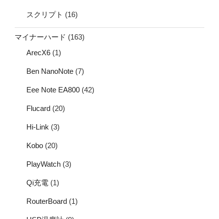
スクリプト
(16)
マイナーハード
(163)
ArecX6
(1)
Ben NanoNote
(7)
Eee Note EA800
(42)
Flucard
(20)
Hi-Link
(3)
Kobo
(20)
PlayWatch
(3)
Qi充電
(1)
RouterBoard
(1)