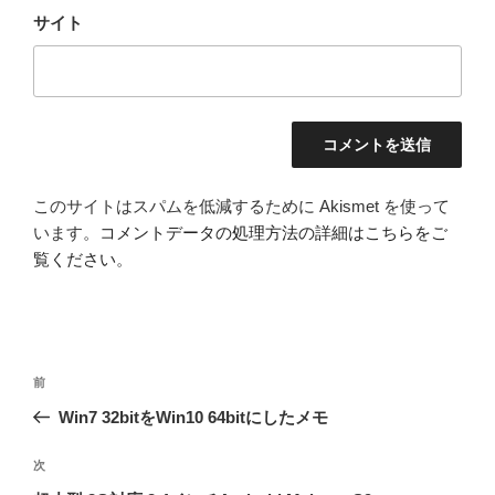
サイト
このサイトはスパムを低減するために Akismet を使って
います。
コメントデータの処理方法の詳細はこちらをご
覧ください
。
投
前
前
稿
の
Win7 32bitをWin10 64bitにしたメモ
ナ
投
ビ
稿
次
次
ゲ
の