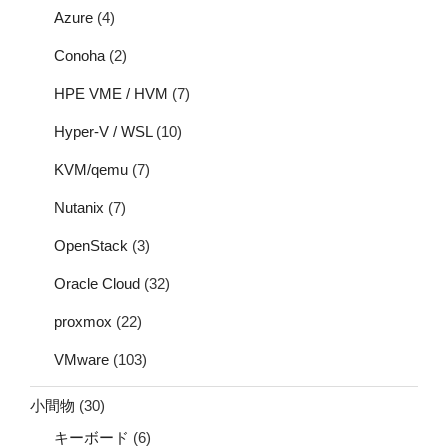
Azure
(4)
Conoha
(2)
HPE VME / HVM
(7)
Hyper-V / WSL
(10)
KVM/qemu
(7)
Nutanix
(7)
OpenStack
(3)
Oracle Cloud
(32)
proxmox
(22)
VMware
(103)
小間物
(30)
キーボード
(6)