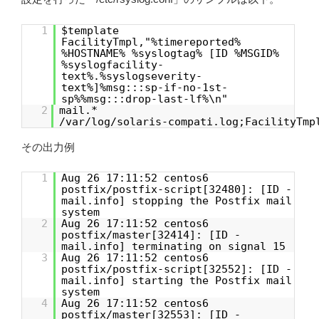
1
$template
FacilityTmpl,"%timereported%
%HOSTNAME% %syslogtag% [ID %MSGID%
%syslogfacility-
text%.%syslogseverity-
text%]%msg:::sp-if-no-1st-
sp%%msg:::drop-last-lf%\n"
2
mail.
/var/log/solaris-compati.log;FacilityTmp
その出力例
1
Aug 26 17:11:52 centos6
postfix/postfix-script[32480]: [ID -
mail.info] stopping the Postfix mail
system
2
Aug 26 17:11:52 centos6
postfix/master[32414]: [ID -
mail.info] terminating on signal 15
3
Aug 26 17:11:52 centos6
postfix/postfix-script[32552]: [ID -
mail.info] starting the Postfix mail
system
4
Aug 26 17:11:52 centos6
postfix/master[32553]: [ID -