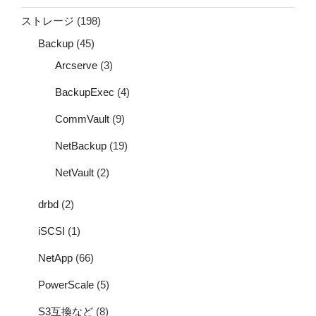
ストレージ
(198)
Backup
(45)
Arcserve
(3)
BackupExec
(4)
CommVault
(9)
NetBackup
(19)
NetVault
(2)
drbd
(2)
iSCSI
(1)
NetApp
(66)
PowerScale
(5)
S3互換など
(8)