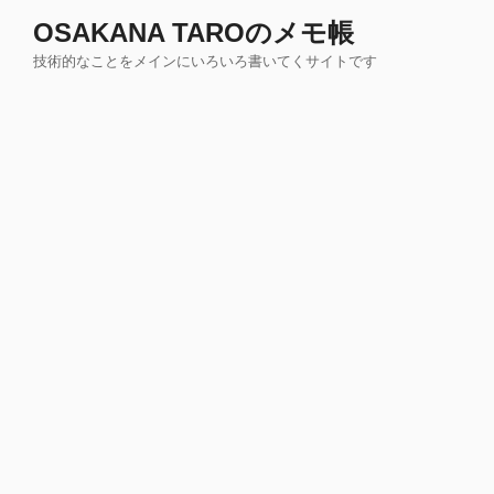
コ
OSAKANA TAROのメモ帳
ン
技術的なことをメインにいろいろ書いてくサイトです
テ
ン
ツ
へ
ス
キ
ッ
プ