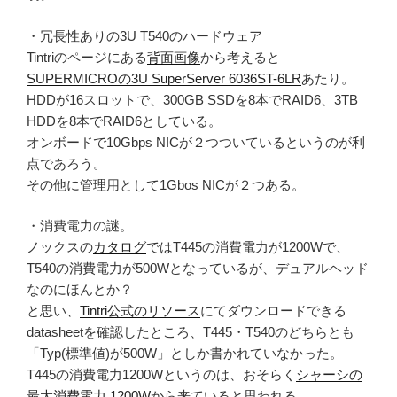
・冗長性ありの3U T540のハードウェア
Tintriのページにある
背面画像
から考えると
SUPERMICROの3U SuperServer 6036ST-6LR
あたり。
HDDが16スロットで、300GB SSDを8本でRAID6、3TB
HDDを8本でRAID6としている。
オンボードで10Gbps NICが２つついているというのが利
点であろう。
その他に管理用として1Gbos NICが２つある。
・消費電力の謎。
ノックスの
カタログ
ではT445の消費電力が1200Wで、
T540の消費電力が500Wとなっているが、デュアルヘッド
なのにほんとか？
と思い、
Tintri公式のリソース
にてダウンロードできる
datasheetを確認したところ、T445・T540のどちらとも
「Typ(標準値)が500W」としか書かれていなかった。
T445の消費電力1200Wというのは、おそらく
シャーシの
最大消費電力 1200W
から来ていると思われる。