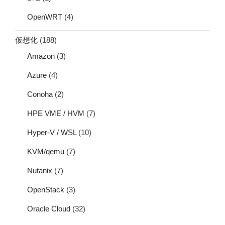
OpenWRT
(4)
仮想化
(188)
Amazon
(3)
Azure
(4)
Conoha
(2)
HPE VME / HVM
(7)
Hyper-V / WSL
(10)
KVM/qemu
(7)
Nutanix
(7)
OpenStack
(3)
Oracle Cloud
(32)