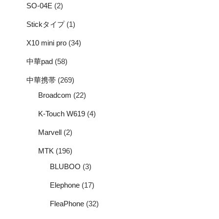
SO-04E
(2)
Stickタイプ
(1)
X10 mini pro
(34)
中華pad
(58)
中華携帯
(269)
Broadcom
(22)
K-Touch W619
(4)
Marvell
(2)
MTK
(196)
BLUBOO
(3)
Elephone
(17)
FleaPhone
(32)