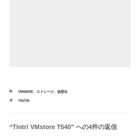
カ
VMWARE
、
ストレージ
、
仮想化
テ
タ
TINTRI
ゴ
グ
リ
ー
“Tintri VMstore T540” への4件の返信