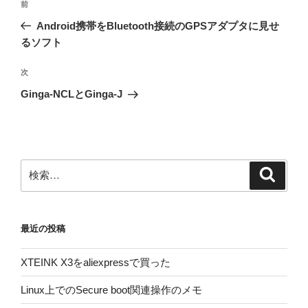
前
前
稿
の
Android携帯をBluetooth接続のGPSアダプタに見せ
ナ
投
るソフト
ビ
稿
ゲ
次
次
の
ー
Ginga-NCLとGinga-J
投
シ
稿
ョ
ン
検
検
索
索:
最近の投稿
XTEINK X3をaliexpressで買った
Linux上でのSecure boot関連操作のメモ