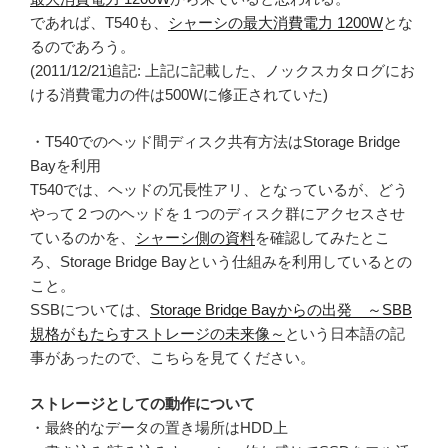
であれば、T540も、
シャーシの最大消費電力 1200W
とな
るのであろう。
(2011/12/21追記: 上記に記載した、ノックスカタログにお
ける消費電力の件は500Wに修正されていた)
・T540でのヘッド間ディスク共有方法はStorage Bridge
Bayを利用
T540では、ヘッドの冗長性アリ、となっているが、どう
やって２つのヘッドを１つのディスク群にアクセスさせ
ているのかを、
シャーシ側の資料
を確認してみたとこ
ろ、Storage Bridge Bayという仕組みを利用しているとの
こと。
SSBについては、
Storage Bridge Bayからの出発 ～SBB
規格がもたらすストレージの未来像～
という日本語の記
事があったので、こちらを見てください。
ストレージとしての動作について
・最終的なデータの置き場所はHDD上