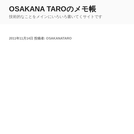
コ
OSAKANA TAROのメモ帳
ン
技術的なことをメインにいろいろ書いてくサイトです
テ
ン
ツ
投
2011年11月14日
投稿者:
OSAKANATARO
へ
稿
ス
日:
キ
ッ
プ