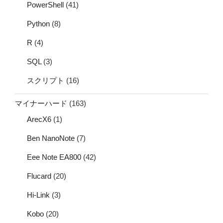
PowerShell
(41)
Python
(8)
R
(4)
SQL
(3)
スクリプト
(16)
マイナーハード
(163)
ArecX6
(1)
Ben NanoNote
(7)
Eee Note EA800
(42)
Flucard
(20)
Hi-Link
(3)
Kobo
(20)