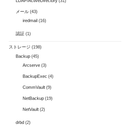
LDAP/ActiveDirectory
(31)
メール
(43)
iredmail
(16)
認証
(1)
ストレージ
(198)
Backup
(45)
Arcserve
(3)
BackupExec
(4)
CommVault
(9)
NetBackup
(19)
NetVault
(2)
drbd
(2)