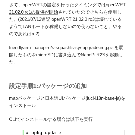
さて、openWRTの設定を行ったタイミングでは
openWRT
21.02.0 rc1の提供が開始
されていたのでそちらを使用し
た。(2021/07/12追記 openWRT 21.02.0 rc3は壊れている
ようでLANポートが稼働しないので使わないこと。やる
のであれば
rc2
)
friendlyarm_nanopi-r2s-squashfs-sysupgrade.img.gz を展
開したものをmicroSDに書き込んでNanoPi R2Sを起動し
た。
設定手順1:パッケージの追加
mapパッケージと日本語UIパッケージ(luci-i18n-base-ja)を
インストール
CLIでインストールする場合は以下を実行
1
# opkg update