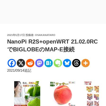
投
2021年5月17日
投稿者:
OSAKANATARO
稿
NanoPi R2S+openWRT 21.02.0RC
日:
でBIGLOBEのMAP-E接続
2021/09/14追記