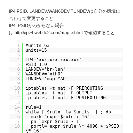
IP4,PSID, LANDEV,WAN6DEV,TUNDEVは自分の環境に
合わせて変更すること
IP4, PSIDがわからない場合
は
http://ipv4.web.fc2.com/map-e.html
で確認すること
1
#units=63
2
units=15
3
4
IP4='xxx.xxx.xxx.xxx'
5
PSID=110
6
LANDEV='br-lan'
7
WAN6DEV='eth0'
8
TUNDEV='map-MAP'
9
10
iptables -t nat -F PREROUTING
11
iptables -t nat -F OUTPUT
12
iptables -t nat -F POSTROUTING
13
14
rule=1
15
while [ $rule -le $units ] ; do
16
mark=`expr $rule + 16`
17
pn=`expr $rule - 1`
18
portl=`expr $rule \* 4096 + $PSID
\* 16`