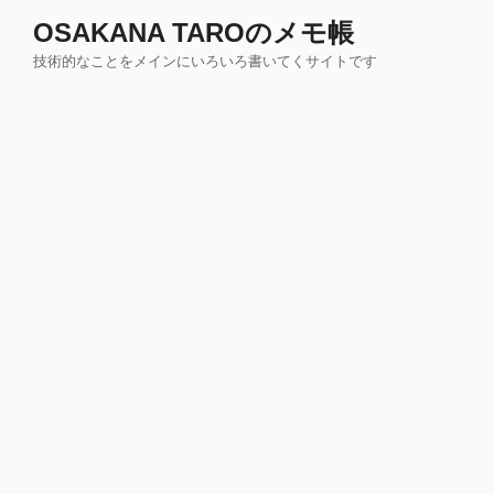
コ
OSAKANA TAROのメモ帳
ン
技術的なことをメインにいろいろ書いてくサイトです
テ
ン
ツ
へ
ス
キ
ッ
プ