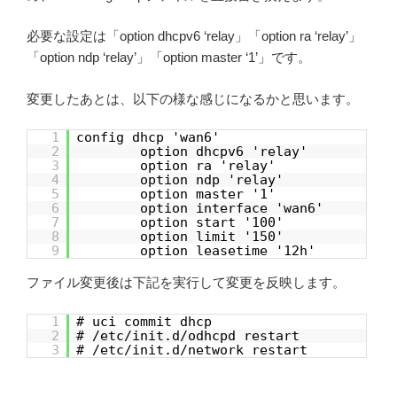
必要な設定は「option dhcpv6 ‘relay」「option ra ‘relay’」
「option ndp ‘relay’」「option master ‘1’」です。
変更したあとは、以下の様な感じになるかと思います。
1
config dhcp 'wan6'
2
option dhcpv6 'relay'
3
option ra 'relay'
4
option ndp 'relay'
5
option master '1'
6
option interface 'wan6'
7
option start '100'
8
option limit '150'
9
option leasetime '12h'
ファイル変更後は下記を実行して変更を反映します。
1
# uci commit dhcp
2
# /etc/init.d/odhcpd restart
3
# /etc/init.d/network restart