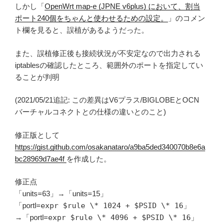
しかし「
OpenWrt map-e (JPNE v6plus) において、割当
ポート240個をちゃんと使わせるための設定。
」のコメン
ト欄を見ると、誤植があるようだった。
また、誤植修正後も接続状況が不安定なので出力される
iptablesの確認したところ、範囲外のポートを指定してい
ることが判明
(2021/05/21追記: この差異はV6プラス/BIGLOBEとOCN
バーチャルコネクトとの仕様の違いとのこと)
修正版として
https://gist.github.com/osakanataro/a9ba5ded340070b8e6a
bc28969d7ae4f
を作成した。
修正点
「units=63」→「units=15」
「portl=
expr $rule \* 1024 + $PSID \* 16
」
→「portl=
expr $rule \* 4096 + $PSID \* 16
」