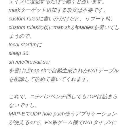
ェイスに追記するだけで動くと思います。
markターゲット追加する改変は不要です。
custom rulesに書いただけだと、リブート時、
custom rulesの後にmap.shがiptablesを書いてし
まうので、
local startupに
sleep 30
sh /etc/firewall.ser
を書けばmap.shで自動生成されたNATテーブル
を削除して改めて書いてくれます。
これで、ニチバンベンチ回してもTCPは詰まら
ないですし、
MAP-EでUDP hole puch使うアプリケーション
が使えるので、PS系ゲーム機でNATタイプ2に