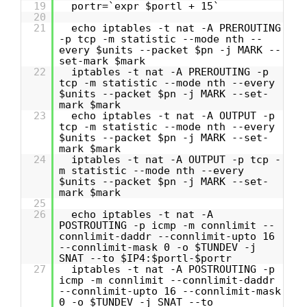
19
portr=`expr $portl + 15`
20
21
echo iptables -t nat -A PREROUTING
-p tcp -m statistic --mode nth --
every $units --packet $pn -j MARK --
set-mark $mark
22
iptables -t nat -A PREROUTING -p
tcp -m statistic --mode nth --every
$units --packet $pn -j MARK --set-
mark $mark
23
echo iptables -t nat -A OUTPUT -p
tcp -m statistic --mode nth --every
$units --packet $pn -j MARK --set-
mark $mark
24
iptables -t nat -A OUTPUT -p tcp -
m statistic --mode nth --every
$units --packet $pn -j MARK --set-
mark $mark
25
26
echo iptables -t nat -A
POSTROUTING -p icmp -m connlimit --
connlimit-daddr --connlimit-upto 16
--connlimit-mask 0 -o $TUNDEV -j
SNAT --to $IP4:$portl-$portr
27
iptables -t nat -A POSTROUTING -p
icmp -m connlimit --connlimit-daddr
--connlimit-upto 16 --connlimit-mask
0 -o $TUNDEV -j SNAT --to