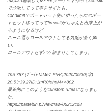
map.sh編集してMARKターゲット作ってstatistic
で分散してって事をせずとも、
connlimitでポートセット使い切ったら次のポー
トセット移ってってfirewallがちゃんと出来上が
るようになるけど、
ルール通りロールアウトしてる気配が全く無
い。
ロールアウトせずパケ詰まりしてしまう。
795 757 (ﾌﾞｰｲﾓ MMe7-PIvK)2020/09/30(水)
20:53:39.27ID:1mR0IohpM>>802
最終的にこのようなcunstom rulesになりまし
た。
https://pastebin.pl/view/raw/06212cd8