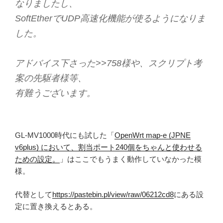
なりましたし、
SoftEtherでUDP高速化機能が使るようになりま
した。
アドバイス下さった>>758様や、スクリプト考
案の先駆者様等、
有難うございます。
GL-MV1000時代にも試した「
OpenWrt map-e (JPNE
v6plus) において、割当ポート240個をちゃんと使わせる
ための設定。
」はここでもうまく動作していなかった模
様。
代替として
https://pastebin.pl/view/raw/06212cd8
にある設
定に置き換えるとある。