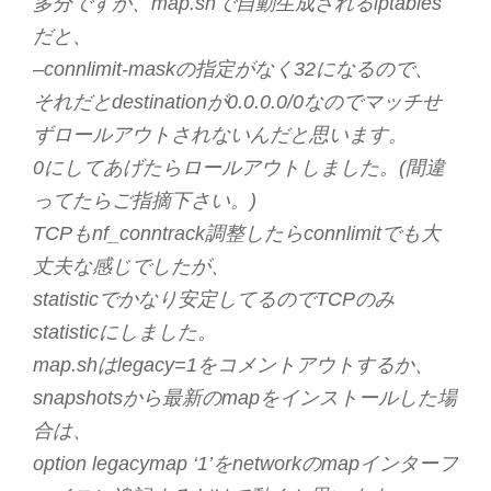
多分ですが、map.shで自動生成されるiptables
だと、
–connlimit-maskの指定がなく32になるので、
それだとdestinationが0.0.0.0/0なのでマッチせ
ずロールアウトされないんだと思います。
0にしてあげたらロールアウトしました。(間違
ってたらご指摘下さい。)
TCPもnf_conntrack調整したらconnlimitでも大
丈夫な感じでしたが、
statisticでかなり安定してるのでTCPのみ
statisticにしました。
map.shはlegacy=1をコメントアウトするか、
snapshotsから最新のmapをインストールした場
合は、
option legacymap ‘1’をnetworkのmapインターフ