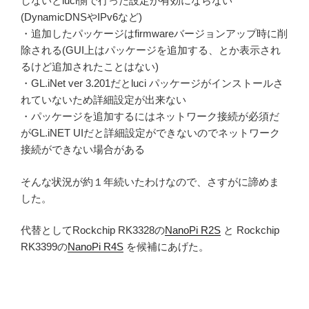
しないとluci側で行った設定が有効にならない
(DynamicDNSやIPv6など)
・追加したパッケージはfirmwareバージョンアップ時に削
除される(GUI上はパッケージを追加する、とか表示され
るけど追加されたことはない)
・GL.iNet ver 3.201だとluci パッケージがインストールさ
れていないため詳細設定が出来ない
・パッケージを追加するにはネットワーク接続が必須だ
がGL.iNET UIだと詳細設定ができないのでネットワーク
接続ができない場合がある
そんな状況が約１年続いたわけなので、さすがに諦めま
した。
代替としてRockchip RK3328の
NanoPi R2S
と Rockchip
RK3399の
NanoPi R4S
を候補にあげた。