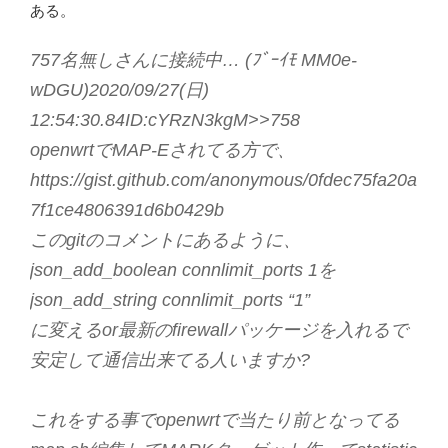
ある。
757名無しさんに接続中… (ﾌﾞｰｲﾓ MM0e-
wDGU)2020/09/27(日)
12:54:30.84ID:cYRzN3kgM>>758
openwrtでMAP-Eされてる方で、
https://gist.github.com/anonymous/0fdec75fa20a
7f1ce4806391d6b0429b
このgitのコメントにあるように、
json_add_boolean connlimit_ports 1を
json_add_string connlimit_ports “1”
に変えるor最新のfirewallパッケージを入れるで
安定して通信出来てる人いますか?
これをする事でopenwrtで当たり前となってる