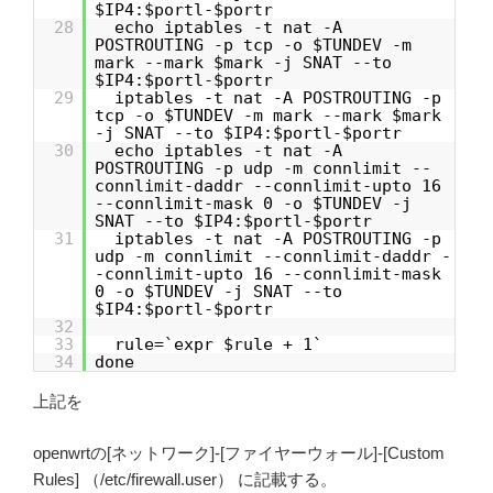
$IP4:$portl-$portr
28
echo iptables -t nat -A
POSTROUTING -p tcp -o $TUNDEV -m
mark --mark $mark -j SNAT --to
$IP4:$portl-$portr
29
iptables -t nat -A POSTROUTING -p
tcp -o $TUNDEV -m mark --mark $mark
-j SNAT --to $IP4:$portl-$portr
30
echo iptables -t nat -A
POSTROUTING -p udp -m connlimit --
connlimit-daddr --connlimit-upto 16
--connlimit-mask 0 -o $TUNDEV -j
SNAT --to $IP4:$portl-$portr
31
iptables -t nat -A POSTROUTING -p
udp -m connlimit --connlimit-daddr -
-connlimit-upto 16 --connlimit-mask
0 -o $TUNDEV -j SNAT --to
$IP4:$portl-$portr
32
33
rule=`expr $rule + 1`
34
done
上記を
openwrtの[ネットワーク]-[ファイヤーウォール]-[Custom
Rules] （/etc/firewall.user） に記載する。